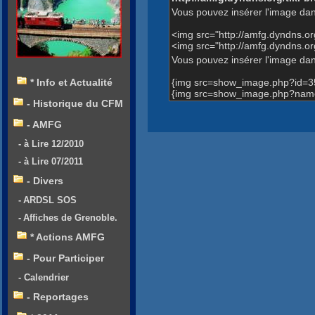
Vous pouvez insérer l'image dan
<img src="http://amfg.dyndns.
<img src="http://amfg.dyndns.o
Vous pouvez insérer l'image dans
{img src=show_image.php?id=3
* Info et Actualité
{img src=show_image.php?name=A
- Historique du CFM
- AMFG
- à Lire 12/2010
- à Lire 07/2011
- Divers
- ARDSL SOS
- Affiches de Grenoble.
* Actions AMFG
- Pour Participer
- Calendrier
- Reportages