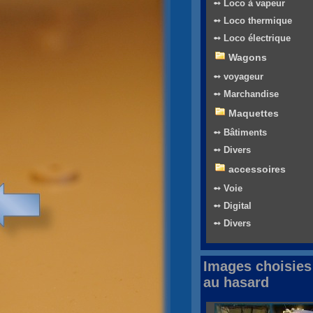
➻ Loco à vapeur
➻ Loco thermique
➻ Loco électrique
Wagons
➻ voyageur
➻ Marchandise
Maquettes
➻ Bâtiments
➻ Divers
accessoires
➻ Voie
➻ Digital
➻ Divers
Images choisies
au hasard