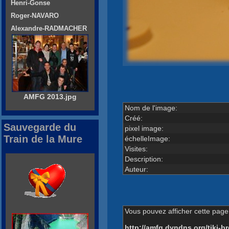
Henri-Gonse
Roger-NAVARO
Alexandre-RADMACHER
AMFG 2013.jpg
Nom de l'image:
Créé:
Sauvegarde du
pixel image:
Train de la Mure
échelleImage:
Visites:
Description:
Auteur:
Vous pouvez afficher cette page 
http://amfg.dyndns.org/tiki