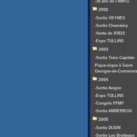
-30 ans de l'AMFG
2002
-Sortie VEYNES
-Sortie Chambéry
-Vente de X5815
-Expo TULLINS
2003
-Sortie Train Capitale
Pique-nique à Saint-
Georges-de-Commier
2004
-Sortie Avigon
-Expo TULLINS
-Congrés FFMF
-Sortie AMBERIEUX
2005
-Sortie DIJON
-Sortie Les Brotteaux