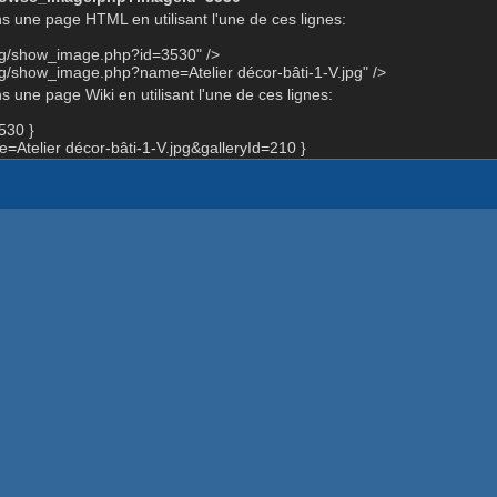
s une page HTML en utilisant l'une de ces lignes:
org/show_image.php?id=3530" />
rg/show_image.php?name=Atelier décor-bâti-1-V.jpg" />
 une page Wiki en utilisant l'une de ces lignes:
530 }
telier décor-bâti-1-V.jpg&galleryId=210 }