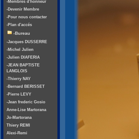
-Membres d'honneur
-Devenir Membre
-Pour nous contacter
-Plan d'accés
-Bureau
-Jacques DUSSERRE
-Michel Julien
-Julien DIAFERIA
-JEAN BAPTISTE
LANGLOIS
-Thierry NAY
-Bernard BERISSET
-Pierre LEVY
-Jean frederic Gosio
Anne-Lise Martorana
Jo-Martorana
Thiery REMI
Alexi-Remi