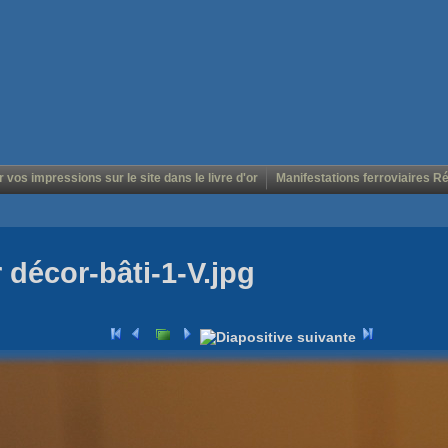
r vos impressions sur le site dans le livre d'or
Manifestations ferroviaires R
r décor-bâti-1-V.jpg