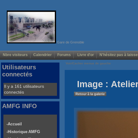
Gare de Grenoble
Nbre visiteurs
Calendrier
Forums
Livre d'or
N'hésitez pas à laisse
Voir/Cacher menus de gauche
Utilisateurs
connectés
Image : Atelie
Il y a 161 utilisateurs
connectés
Retour à la galerie
AMFG INFO
-Accueil
-Historique AMFG