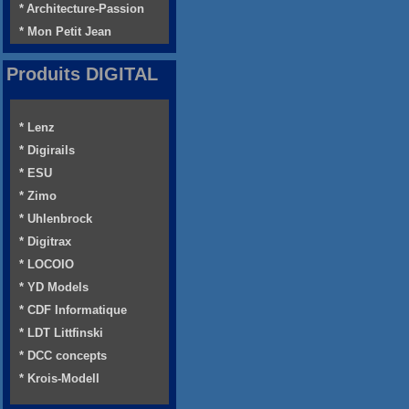
* Architecture-Passion
* Mon Petit Jean
Produits DIGITAL
* Lenz
* Digirails
* ESU
* Zimo
* Uhlenbrock
* Digitrax
* LOCOIO
* YD Models
* CDF Informatique
* LDT Littfinski
* DCC concepts
* Krois-Modell