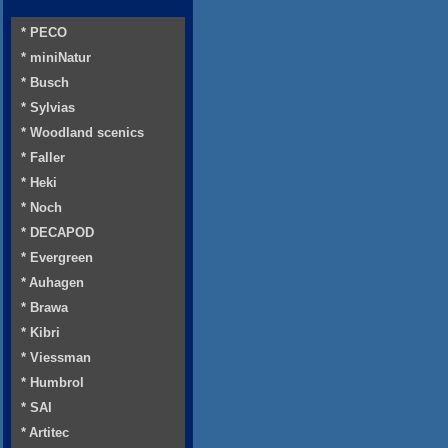
* PECO
* miniNatur
* Busch
* Sylvias
* Woodland scenics
* Faller
* Heki
* Noch
* DECAPOD
* Evergreen
* Auhagen
* Brawa
* Kibri
* Viessman
* Humbrol
* SAI
* Artitec