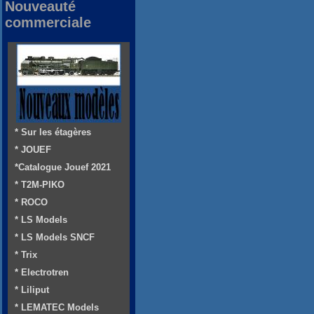
Nouveauté
commerciale
* Sur les étagères
* JOUEF
*Catalogue Jouef 2021
* T2M-PIKO
* ROCO
* LS Models
* LS Models SNCF
* Trix
* Electrotren
* Liliput
* LEMATEC Models