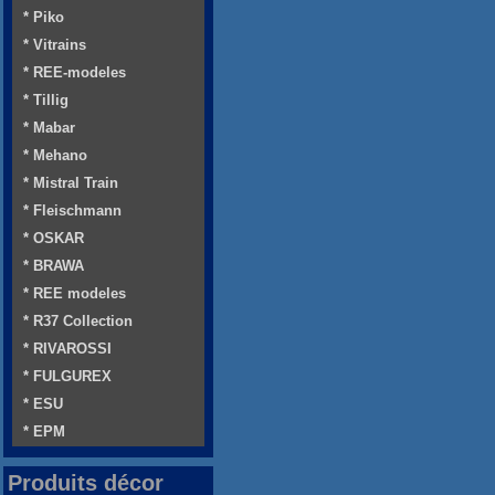
* Piko
* Vitrains
* REE-modeles
* Tillig
* Mabar
* Mehano
* Mistral Train
* Fleischmann
* OSKAR
* BRAWA
* REE modeles
* R37 Collection
* RIVAROSSI
* FULGUREX
* ESU
* EPM
Produits décor