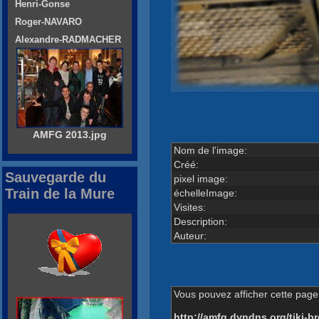
Henri-Gonse
Roger-NAVARO
Alexandre-RADMACHER
AMFG 2013.jpg
Nom de l'image:
Créé:
Sauvegarde du
pixel image:
Train de la Mure
échelleImage:
Visites:
Description:
Auteur:
Vous pouvez afficher cette page 
http://amfg.dyndns.org/tiki