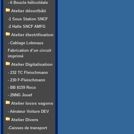
- 6 Boucle hélicoïdale
Atelier décor/bâti
-1 Sous Station SNCF
-2 Halle SNCF AMFG
Atelier électrification
- Cablage Lokmaus
Fabrication d’un circuit
imprimé
Atelier Digitalisation
- 232 TC Fleischmann
- 230 F-Fleischmann
- BB 8159 Roco
- 2NNG Jouef
Atelier locos vagons
- Aérateur Voiture DEV
Atelier Divers
-Caisses de transport