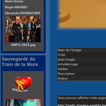
Henri-Gonse
Roger-NAVARO
Alexandre-RADMACHER
AMFG 2013.jpg
Nom de l'image:
Créé:
Sauvegarde du
pixel image:
Train de la Mure
échelleImage:
Visites:
Description:
Auteur:
Vous pouvez afficher cette page 
http://amfg.dyndns.org/tiki