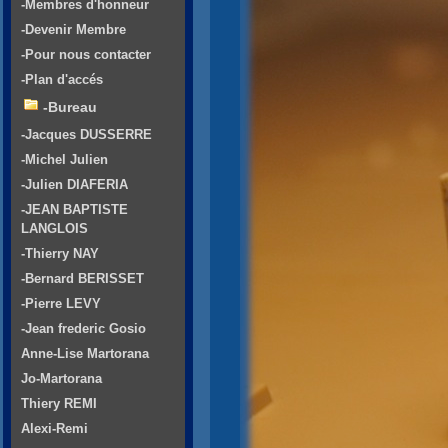
-Membres d'honneur
-Devenir Membre
-Pour nous contacter
-Plan d'accés
-Bureau
-Jacques DUSSERRE
-Michel Julien
-Julien DIAFERIA
-JEAN BAPTISTE
LANGLOIS
-Thierry NAY
-Bernard BERISSET
-Pierre LEVY
-Jean frederic Gosio
Anne-Lise Martorana
Jo-Martorana
Thiery REMI
Alexi-Remi