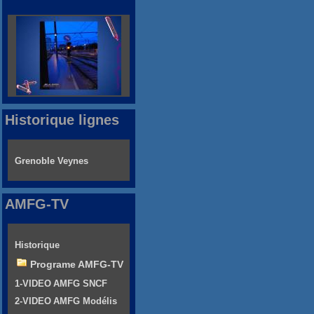
Historique lignes
Grenoble Veynes
AMFG-TV
Historique
Programe AMFG-TV
1-VIDEO AMFG SNCF
2-VIDEO AMFG Modélis