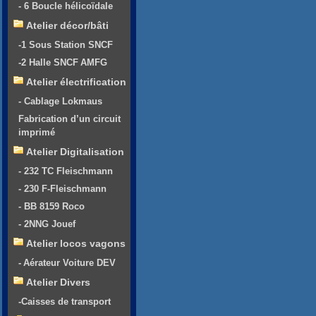
- 6 Boucle hélicoïdale
Atelier décor/bâti
-1 Sous Station SNCF
-2 Halle SNCF AMFG
Atelier électrification
- Cablage Lokmaus
Fabrication d’un circuit
imprimé
Atelier Digitalisation
- 232 TC Fleischmann
- 230 F-Fleischmann
- BB 8159 Roco
- 2NNG Jouef
Atelier locos vagons
- Aérateur Voiture DEV
Atelier Divers
-Caisses de transport