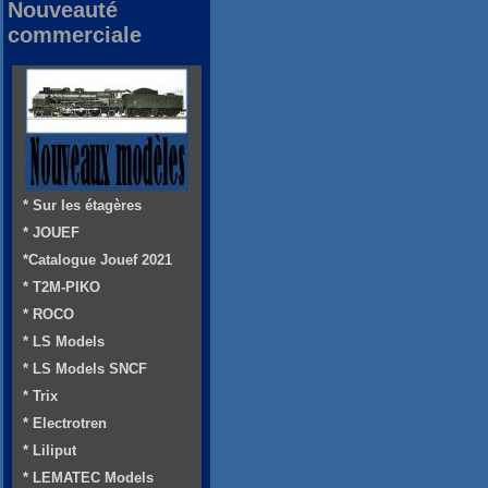
Nouveauté
commerciale
* Sur les étagères
* JOUEF
*Catalogue Jouef 2021
* T2M-PIKO
* ROCO
* LS Models
* LS Models SNCF
* Trix
* Electrotren
* Liliput
* LEMATEC Models