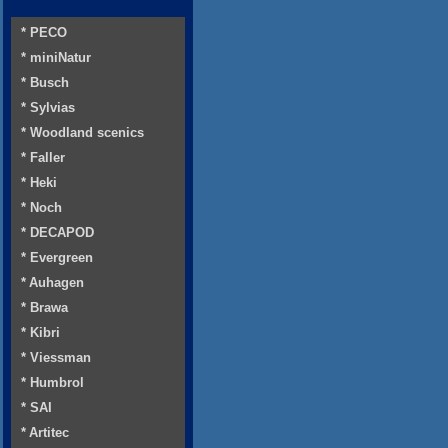
* PECO
* miniNatur
* Busch
* Sylvias
* Woodland scenics
* Faller
* Heki
* Noch
* DECAPOD
* Evergreen
* Auhagen
* Brawa
* Kibri
* Viessman
* Humbrol
* SAI
* Artitec