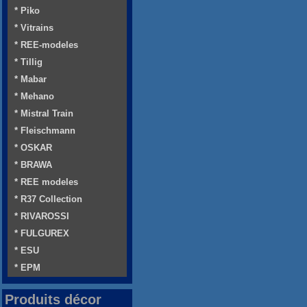
* Piko
* Vitrains
* REE-modeles
* Tillig
* Mabar
* Mehano
* Mistral Train
* Fleischmann
* OSKAR
* BRAWA
* REE modeles
* R37 Collection
* RIVAROSSI
* FULGUREX
* ESU
* EPM
Produits décor