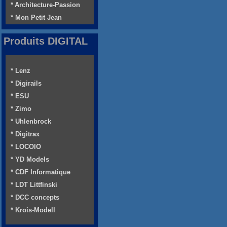
* Architecture-Passion
* Mon Petit Jean
Produits DIGITAL
* Lenz
* Digirails
* ESU
* Zimo
* Uhlenbrock
* Digitrax
* LOCOIO
* YD Models
* CDF Informatique
* LDT Littfinski
* DCC concepts
* Krois-Modell