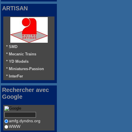
ARTISAN
* SMD
* Mecanic Trains
* YD Models
* Miniatures-Passion
* InterFer
Rechercher avec
Google
amfg.dyndns.org
WWW