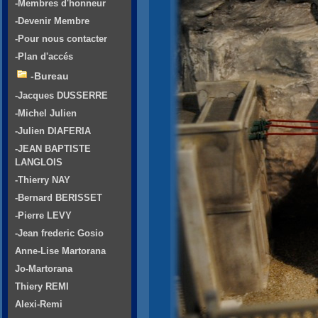
-Membres d'honneur
-Devenir Membre
-Pour nous contacter
-Plan d'accés
-Bureau
-Jacques DUSSERRE
-Michel Julien
-Julien DIAFERIA
-JEAN BAPTISTE
LANGLOIS
-Thierry NAY
-Bernard BERISSET
-Pierre LEVY
-Jean frederic Gosio
Anne-Lise Martorana
Jo-Martorana
Thiery REMI
Alexi-Remi