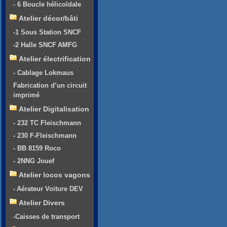
- 6 Boucle hélicoïdale
Atelier décor/bâti
-1 Sous Station SNCF
-2 Halle SNCF AMFG
Atelier électrification
- Cablage Lokmaus
Fabrication d’un circuit
imprimé
Atelier Digitalisation
- 232 TC Fleischmann
- 230 F-Fleischmann
- BB 8159 Roco
- 2NNG Jouef
Atelier locos vagons
- Aérateur Voiture DEV
Atelier Divers
-Caisses de transport