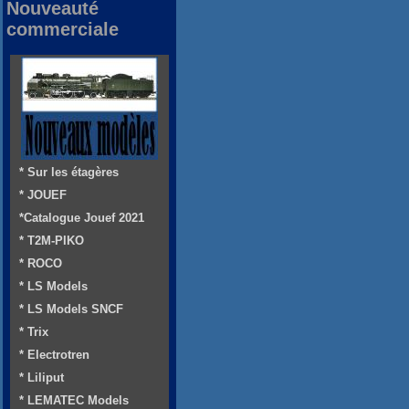
Nouveauté
commerciale
* Sur les étagères
* JOUEF
*Catalogue Jouef 2021
* T2M-PIKO
* ROCO
* LS Models
* LS Models SNCF
* Trix
* Electrotren
* Liliput
* LEMATEC Models