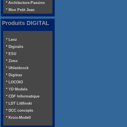
* Architecture-Passion
* Mon Petit Jean
Produits DIGITAL
* Lenz
* Digirails
* ESU
* Zimo
* Uhlenbrock
* Digitrax
* LOCOIO
* YD Models
* CDF Informatique
* LDT Littfinski
* DCC concepts
* Krois-Modell