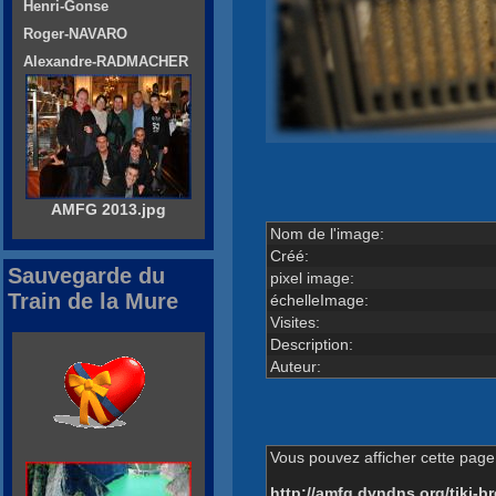
Henri-Gonse
Roger-NAVARO
Alexandre-RADMACHER
AMFG 2013.jpg
Nom de l'image:
Créé:
Sauvegarde du
pixel image:
Train de la Mure
échelleImage:
Visites:
Description:
Auteur:
Vous pouvez afficher cette page 
http://amfg.dyndns.org/tiki