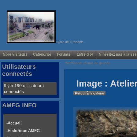
Gare de Grenoble
Nbre visiteurs
Calendrier
Forums
Livre d'or
N'hésitez pas à laisse
Voir/Cacher menus de gauche
Utilisateurs
connectés
Image : Atelie
Il y a 190 utilisateurs
connectés
Retour à la galerie
AMFG INFO
-Accueil
-Historique AMFG