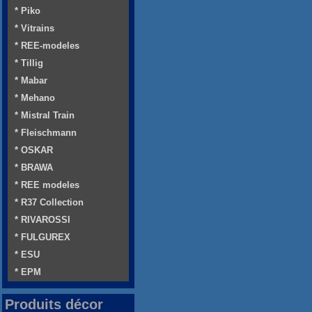
* Piko
* Vitrains
* REE-modeles
* Tillig
* Mabar
* Mehano
* Mistral Train
* Fleischmann
* OSKAR
* BRAWA
* REE modeles
* R37 Collection
* RIVAROSSI
* FULGUREX
* ESU
* EPM
Produits décor