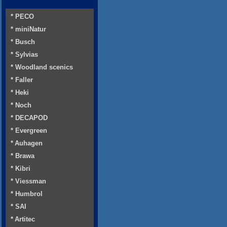
* PECO
* miniNatur
* Busch
* Sylvias
* Woodland scenics
* Faller
* Heki
* Noch
* DECAPOD
* Evergreen
* Auhagen
* Brawa
* Kibri
* Viessman
* Humbrol
* SAI
* Artitec