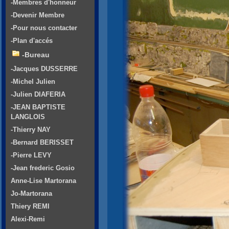
-Membres d'honneur
-Devenir Membre
-Pour nous contacter
-Plan d'accés
-Bureau
-Jacques DUSSERRE
-Michel Julien
-Julien DIAFERIA
-JEAN BAPTISTE
LANGLOIS
-Thierry NAY
-Bernard BERISSET
-Pierre LEVY
-Jean frederic Gosio
Anne-Lise Martorana
Jo-Martorana
Thiery REMI
Alexi-Remi