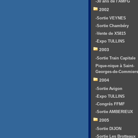
-30 ans de l'AMFG
2002
-Sortie VEYNES
-Sortie Chambéry
-Vente de X5815
-Expo TULLINS
2003
-Sortie Train Capitale
Pique-nique à Saint-
Georges-de-Commier
2004
-Sortie Avigon
-Expo TULLINS
-Congrés FFMF
-Sortie AMBERIEUX
2005
-Sortie DIJON
-Sortie Les Brotteaux