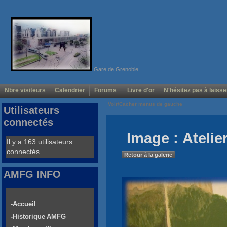
Gare de Grenoble
Nbre visiteurs
Calendrier
Forums
Livre d'or
N'hésitez pas à laisse
Voir/Cacher menus de gauche
Utilisateurs
connectés
Image : Atelie
Il y a 163 utilisateurs
connectés
Retour à la galerie
AMFG INFO
-Accueil
-Historique AMFG