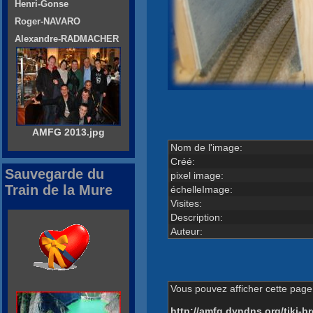
Henri-Gonse
Roger-NAVARO
Alexandre-RADMACHER
AMFG 2013.jpg
Nom de l'image:
Créé:
Sauvegarde du
pixel image:
Train de la Mure
échelleImage:
Visites:
Description:
Auteur:
Vous pouvez afficher cette page 
http://amfg.dyndns.org/tiki