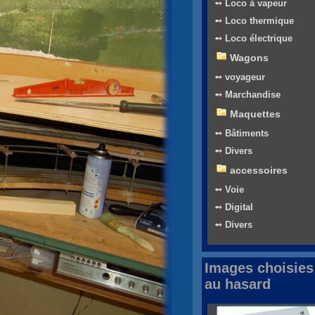
➻ Loco à vapeur
➻ Loco thermique
➻ Loco électrique
Wagons
➻ voyageur
➻ Marchandise
Maquettes
➻ Bâtiments
➻ Divers
accessoires
➻ Voie
➻ Digital
➻ Divers
Images choisies
au hasard