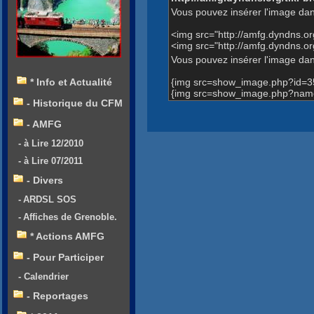
Vous pouvez insérer l'image dan
<img src="http://amfg.dyndns.
<img src="http://amfg.dyndns.o
Vous pouvez insérer l'image dans
{img src=show_image.php?id=3
* Info et Actualité
{img src=show_image.php?name=A
- Historique du CFM
- AMFG
- à Lire 12/2010
- à Lire 07/2011
- Divers
- ARDSL SOS
- Affiches de Grenoble.
* Actions AMFG
- Pour Participer
- Calendrier
- Reportages