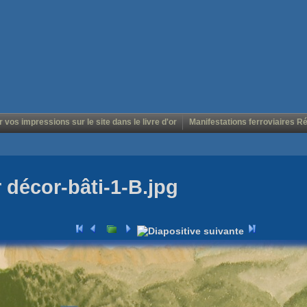
r vos impressions sur le site dans le livre d'or
Manifestations ferroviaires R
r décor-bâti-1-B.jpg