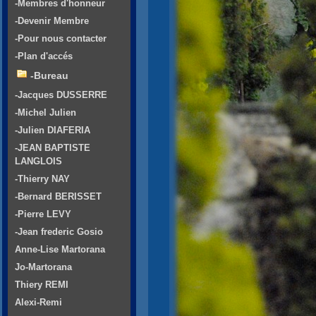
-Membres d'honneur
-Devenir Membre
-Pour nous contacter
-Plan d'accés
-Bureau
-Jacques DUSSERRE
-Michel Julien
-Julien DIAFERIA
-JEAN BAPTISTE
LANGLOIS
-Thierry NAY
-Bernard BERISSET
-Pierre LEVY
-Jean frederic Gosio
Anne-Lise Martorana
Jo-Martorana
Thiery REMI
Alexi-Remi