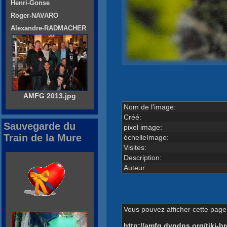
Henri-Gonse
Roger-NAVARO
Alexandre-RADMACHER
AMFG 2013.jpg
Nom de l'image:
Créé:
Sauvegarde du
pixel image:
Train de la Mure
échelleImage:
Visites:
Description:
Auteur:
Vous pouvez afficher cette page 
http://amfg.dyndns.org/tiki