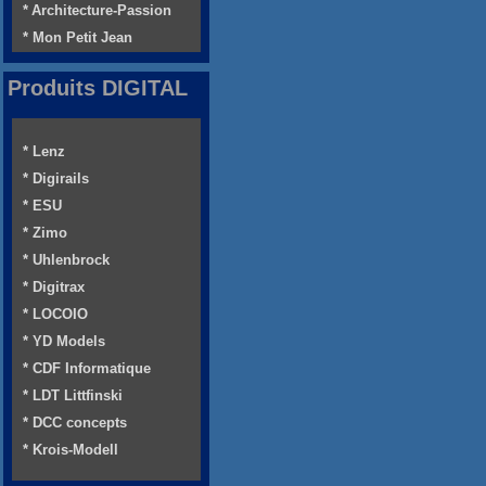
* Architecture-Passion
* Mon Petit Jean
Produits DIGITAL
* Lenz
* Digirails
* ESU
* Zimo
* Uhlenbrock
* Digitrax
* LOCOIO
* YD Models
* CDF Informatique
* LDT Littfinski
* DCC concepts
* Krois-Modell