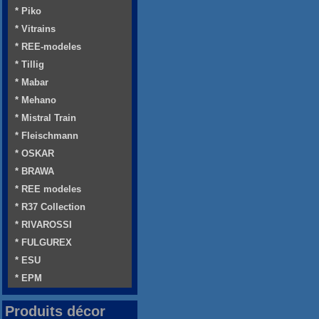
* Piko
* Vitrains
* REE-modeles
* Tillig
* Mabar
* Mehano
* Mistral Train
* Fleischmann
* OSKAR
* BRAWA
* REE modeles
* R37 Collection
* RIVAROSSI
* FULGUREX
* ESU
* EPM
Produits décor