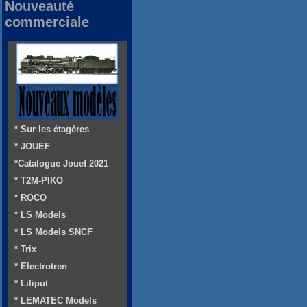
Nouveauté
commerciale
* Sur les étagères
* JOUEF
*Catalogue Jouef 2021
* T2M-PIKO
* ROCO
* LS Models
* LS Models SNCF
* Trix
* Electrotren
* Liliput
* LEMATEC Models