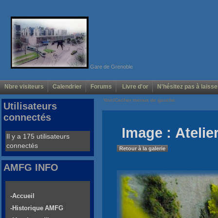
Gare de Grenoble
Nbre visiteurs
Calendrier
Forums
Livre d'or
N'hésitez pas à laisse
Voir/Cacher menus de gauche
Utilisateurs
connectés
Image : Atelie
Il y a 175 utilisateurs
connectés
Retour à la galerie
AMFG INFO
-Accueil
-Historique AMFG