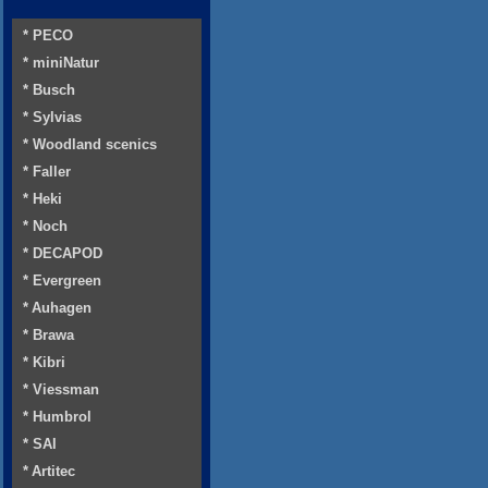
* PECO
* miniNatur
* Busch
* Sylvias
* Woodland scenics
* Faller
* Heki
* Noch
* DECAPOD
* Evergreen
* Auhagen
* Brawa
* Kibri
* Viessman
* Humbrol
* SAI
* Artitec