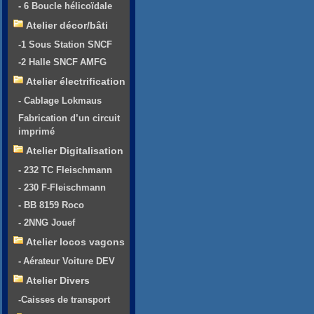
- 6 Boucle hélicoïdale
Atelier décor/bâti
-1 Sous Station SNCF
-2 Halle SNCF AMFG
Atelier électrification
- Cablage Lokmaus
Fabrication d’un circuit
imprimé
Atelier Digitalisation
- 232 TC Fleischmann
- 230 F-Fleischmann
- BB 8159 Roco
- 2NNG Jouef
Atelier locos vagons
- Aérateur Voiture DEV
Atelier Divers
-Caisses de transport