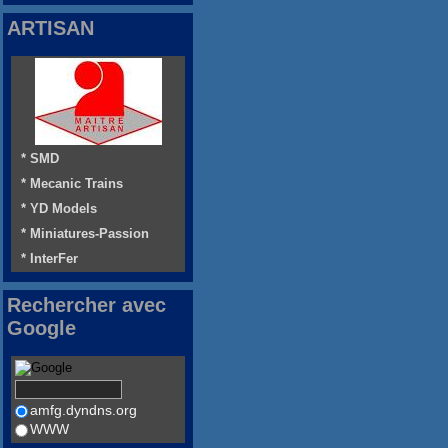
ARTISAN
* SMD
* Mecanic Trains
* YD Models
* Miniatures-Passion
* InterFer
Rechercher avec
Google
amfg.dyndns.org
WWW