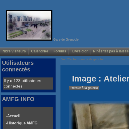
Gare de Grenoble
Nbre visiteurs
Calendrier
Forums
Livre d'or
N'hésitez pas à laisse
Voir/Cacher menus de gauche
Utilisateurs
connectés
Image : Atelie
Il y a 123 utilisateurs
connectés
Retour à la galerie
AMFG INFO
-Accueil
-Historique AMFG