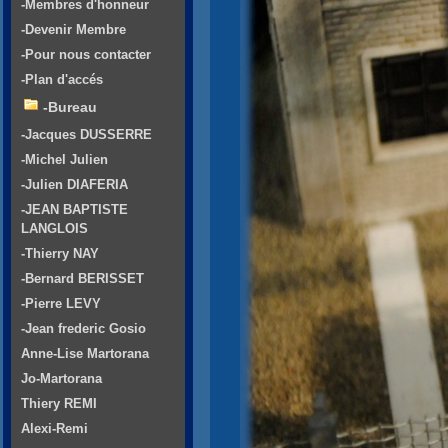
-Membres d'honneur
-Devenir Membre
-Pour nous contacter
-Plan d'accés
-Bureau
-Jacques DUSSERRE
-Michel Julien
-Julien DIAFERIA
-JEAN BAPTISTE
LANGLOIS
-Thierry NAY
-Bernard BERISSET
-Pierre LEVY
-Jean frederic Gosio
Anne-Lise Martorana
Jo-Martorana
Thiery REMI
Alexi-Remi