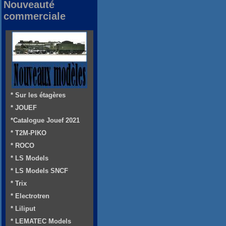
Nouveauté
commerciale
* Sur les étagères
* JOUEF
*Catalogue Jouef 2021
* T2M-PIKO
* ROCO
* LS Models
* LS Models SNCF
* Trix
* Electrotren
* Liliput
* LEMATEC Models