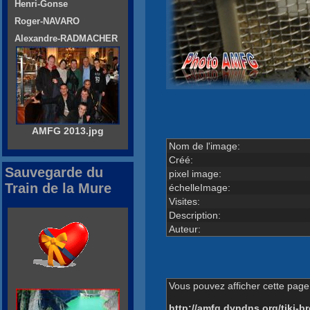
Henri-Gonse
Roger-NAVARO
Alexandre-RADMACHER
AMFG 2013.jpg
Nom de l'image:
Créé:
Sauvegarde du
pixel image:
Train de la Mure
échelleImage:
Visites:
Description:
Auteur:
Vous pouvez afficher cette page 
http://amfg.dyndns.org/tiki