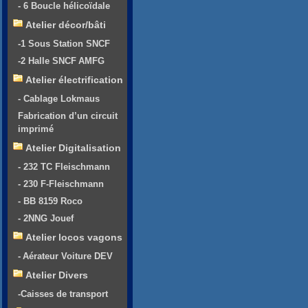
- 6 Boucle hélicoïdale
Atelier décor/bâti
-1 Sous Station SNCF
-2 Halle SNCF AMFG
Atelier électrification
- Cablage Lokmaus
Fabrication d’un circuit
imprimé
Atelier Digitalisation
- 232 TC Fleischmann
- 230 F-Fleischmann
- BB 8159 Roco
- 2NNG Jouef
Atelier locos vagons
- Aérateur Voiture DEV
Atelier Divers
-Caisses de transport