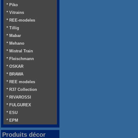
* Piko
* Vitrains
* REE-modeles
* Tillig
* Mabar
* Mehano
* Mistral Train
* Fleischmann
* OSKAR
* BRAWA
* REE modeles
* R37 Collection
* RIVAROSSI
* FULGUREX
* ESU
* EPM
Produits décor