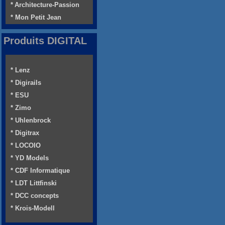
* Architecture-Passion
* Mon Petit Jean
Produits DIGITAL
* Lenz
* Digirails
* ESU
* Zimo
* Uhlenbrock
* Digitrax
* LOCOIO
* YD Models
* CDF Informatique
* LDT Littfinski
* DCC concepts
* Krois-Modell