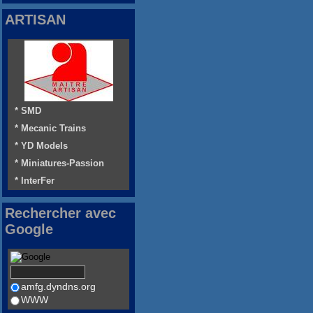
ARTISAN
* SMD
* Mecanic Trains
* YD Models
* Miniatures-Passion
* InterFer
Rechercher avec
Google
amfg.dyndns.org
WWW