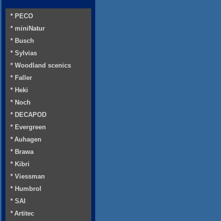
* PECO
* miniNatur
* Busch
* Sylvias
* Woodland scenics
* Faller
* Heki
* Noch
* DECAPOD
* Evergreen
* Auhagen
* Brawa
* Kibri
* Viessman
* Humbrol
* SAI
* Artitec