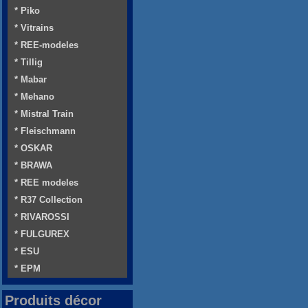
* Piko
* Vitrains
* REE-modeles
* Tillig
* Mabar
* Mehano
* Mistral Train
* Fleischmann
* OSKAR
* BRAWA
* REE modeles
* R37 Collection
* RIVAROSSI
* FULGUREX
* ESU
* EPM
Produits décor