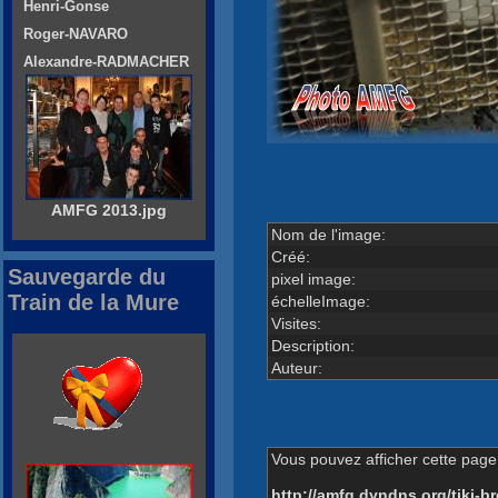
Henri-Gonse
Roger-NAVARO
Alexandre-RADMACHER
AMFG 2013.jpg
Nom de l'image:
Créé:
Sauvegarde du
pixel image:
Train de la Mure
échelleImage:
Visites:
Description:
Auteur:
Vous pouvez afficher cette page 
http://amfg.dyndns.org/tiki