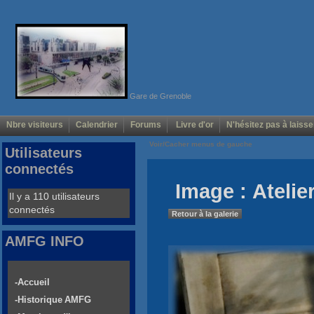
Gare de Grenoble
Nbre visiteurs
Calendrier
Forums
Livre d'or
N'hésitez pas à laisse
Voir/Cacher menus de gauche
Utilisateurs
connectés
Image : Atelie
Il y a 110 utilisateurs
connectés
Retour à la galerie
AMFG INFO
-Accueil
-Historique AMFG