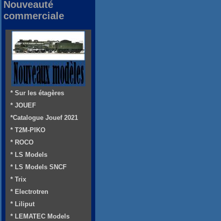
Nouveauté
commerciale
* Sur les étagères
* JOUEF
*Catalogue Jouef 2021
* T2M-PIKO
* ROCO
* LS Models
* LS Models SNCF
* Trix
* Electrotren
* Liliput
* LEMATEC Models