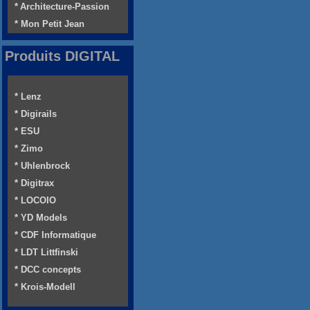
* Architecture-Passion
* Mon Petit Jean
Produits DIGITAL
* Lenz
* Digirails
* ESU
* Zimo
* Uhlenbrock
* Digitrax
* LOCOIO
* YD Models
* CDF Informatique
* LDT Littfinski
* DCC concepts
* Krois-Modell