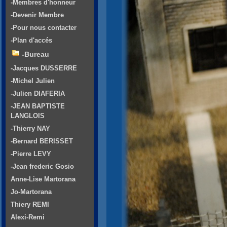
-Membres d'honneur
-Devenir Membre
-Pour nous contacter
-Plan d'accés
-Bureau
-Jacques DUSSERRE
-Michel Julien
-Julien DIAFERIA
-JEAN BAPTISTE
LANGLOIS
-Thierry NAY
-Bernard BERISSET
-Pierre LEVY
-Jean frederic Gosio
Anne-Lise Martorana
Jo-Martorana
Thiery REMI
Alexi-Remi