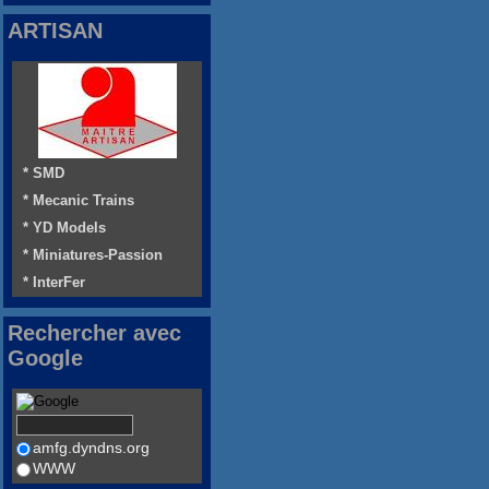
ARTISAN
* SMD
* Mecanic Trains
* YD Models
* Miniatures-Passion
* InterFer
Rechercher avec
Google
amfg.dyndns.org
WWW