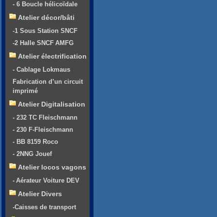
- 6 Boucle hélicoïdale
Atelier décor/bâti
-1 Sous Station SNCF
-2 Halle SNCF AMFG
Atelier électrification
- Cablage Lokmaus
Fabrication d’un circuit
imprimé
Atelier Digitalisation
- 232 TC Fleischmann
- 230 F-Fleischmann
- BB 8159 Roco
- 2NNG Jouef
Atelier locos vagons
- Aérateur Voiture DEV
Atelier Divers
-Caisses de transport