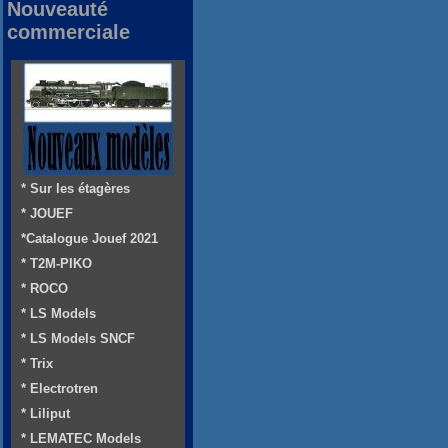
Nouveauté
commerciale
* Sur les étagères
* JOUEF
*Catalogue Jouef 2021
* T2M-PIKO
* ROCO
* LS Models
* LS Models SNCF
* Trix
* Electrotren
* Liliput
* LEMATEC Models