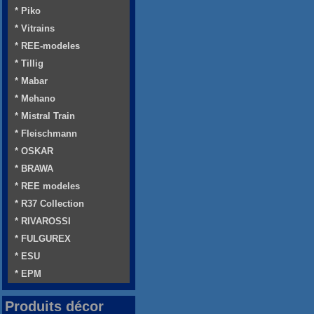
* Piko
* Vitrains
* REE-modeles
* Tillig
* Mabar
* Mehano
* Mistral Train
* Fleischmann
* OSKAR
* BRAWA
* REE modeles
* R37 Collection
* RIVAROSSI
* FULGUREX
* ESU
* EPM
Produits décor