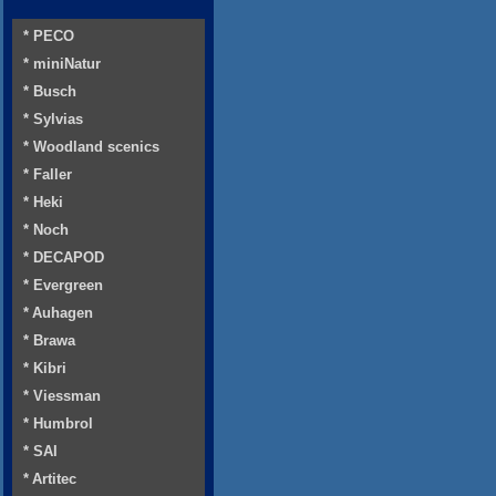
* PECO
* miniNatur
* Busch
* Sylvias
* Woodland scenics
* Faller
* Heki
* Noch
* DECAPOD
* Evergreen
* Auhagen
* Brawa
* Kibri
* Viessman
* Humbrol
* SAI
* Artitec