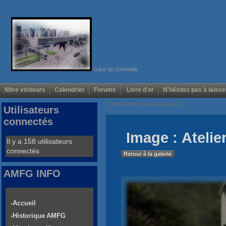
Gare de Grenoble
Nbre visiteurs
Calendrier
Forums
Livre d'or
N'hésitez pas à laisse
Voir/Cacher menus de gauche
Utilisateurs
connectés
Image : Atelie
Il y a 158 utilisateurs
connectés
Retour à la galerie
AMFG INFO
-Accueil
-Historique AMFG