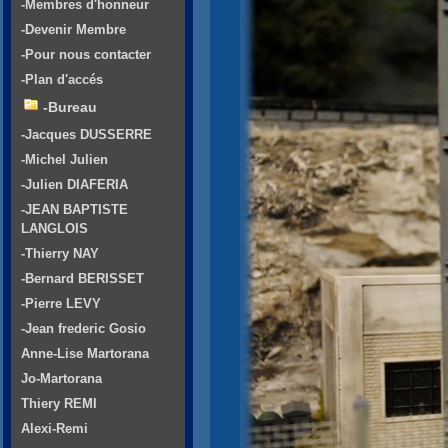
-Membres d'honneur
-Devenir Membre
-Pour nous contacter
-Plan d'accés
-Bureau
-Jacques DUSSERRE
-Michel Julien
-Julien DIAFERIA
-JEAN BAPTISTE
LANGLOIS
-Thierry NAY
-Bernard BERISSET
-Pierre LEVY
-Jean frederic Gosio
Anne-Lise Martorana
Jo-Martorana
Thiery REMI
Alexi-Remi