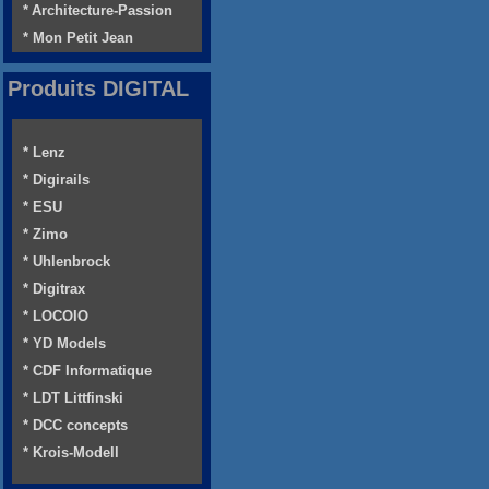
* Architecture-Passion
* Mon Petit Jean
Produits DIGITAL
* Lenz
* Digirails
* ESU
* Zimo
* Uhlenbrock
* Digitrax
* LOCOIO
* YD Models
* CDF Informatique
* LDT Littfinski
* DCC concepts
* Krois-Modell