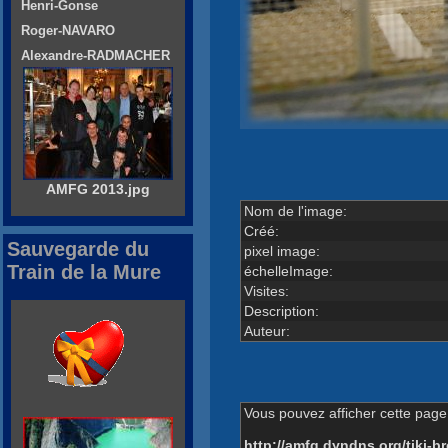
Henri-Gonse
Roger-NAVARO
Alexandre-RADMACHER
AMFG 2013.jpg
Nom de l'image:
Créé:
Sauvegarde du
pixel image:
Train de la Mure
échelleImage:
Visites:
Description:
Auteur:
Vous pouvez afficher cette page 
http://amfg.dyndns.org/tiki