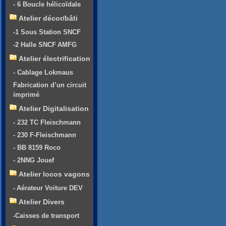
- 6 Boucle hélicoïdale
Atelier décor/bâti
-1 Sous Station SNCF
-2 Halle SNCF AMFG
Atelier électrification
- Cablage Lokmaus
Fabrication d’un circuit
imprimé
Atelier Digitalisation
- 232 TC Fleischmann
- 230 F-Fleischmann
- BB 8159 Roco
- 2NNG Jouef
Atelier locos vagons
- Aérateur Voiture DEV
Atelier Divers
-Caisses de transport