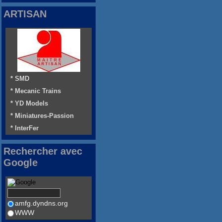
ARTISAN
* SMD
* Mecanic Trains
* YD Models
* Miniatures-Passion
* InterFer
Rechercher avec
Google
amfg.dyndns.org
WWW