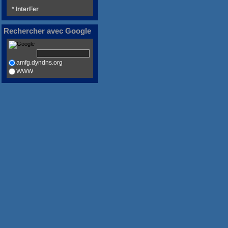
* InterFer
Rechercher avec Google
amfg.dyndns.org
WWW