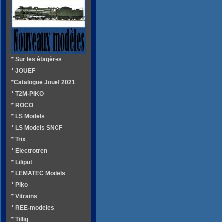
* Sur les étagères
* JOUEF
*Catalogue Jouef 2021
* T2M-PIKO
* ROCO
* LS Models
* LS Models SNCF
* Trix
* Electrotren
* Liliput
* LEMATEC Models
* Piko
* Vitrains
* REE-modeles
* Tillig