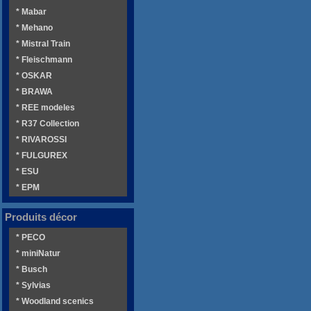
* Mabar
* Mehano
* Mistral Train
* Fleischmann
* OSKAR
* BRAWA
* REE modeles
* R37 Collection
* RIVAROSSI
* FULGUREX
* ESU
* EPM
Produits décor
* PECO
* miniNatur
* Busch
* Sylvias
* Woodland scenics