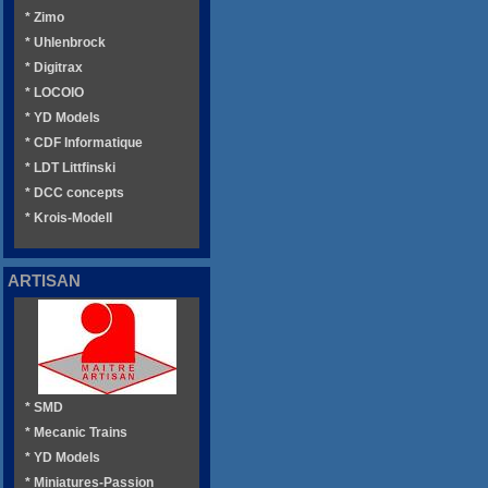
* Zimo
* Uhlenbrock
* Digitrax
* LOCOIO
* YD Models
* CDF Informatique
* LDT Littfinski
* DCC concepts
* Krois-Modell
ARTISAN
* SMD
* Mecanic Trains
* YD Models
* Miniatures-Passion