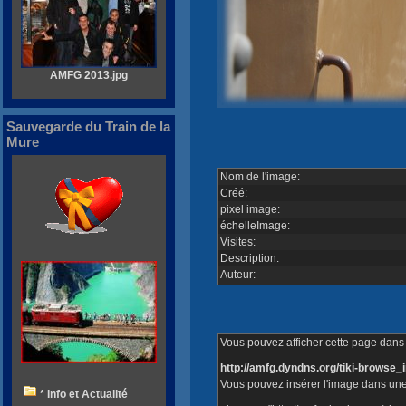
AMFG 2013.jpg
Sauvegarde du Train de la
Mure
Nom de l'image:
Créé:
pixel image:
échelleImage:
Visites:
Description:
Auteur:
Vous pouvez afficher cette page dans v
http://amfg.dyndns.org/tiki-brows
Vous pouvez insérer l'image dans une
* Info et Actualité