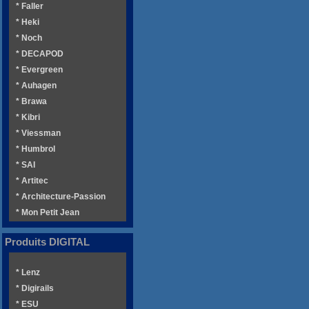
* Faller
* Heki
* Noch
* DECAPOD
* Evergreen
* Auhagen
* Brawa
* Kibri
* Viessman
* Humbrol
* SAI
* Artitec
* Architecture-Passion
* Mon Petit Jean
Produits DIGITAL
* Lenz
* Digirails
* ESU