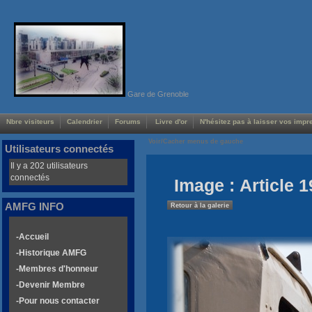
Gare de Grenoble
Nbre visiteurs
Calendrier
Forums
Livre d'or
N'hésitez pas à laisser vos impre
Voir/Cacher menus de gauche
Utilisateurs connectés
Il y a 202 utilisateurs
connectés
Image : Article 1
AMFG INFO
Retour à la galerie
-Accueil
-Historique AMFG
-Membres d'honneur
-Devenir Membre
-Pour nous contacter