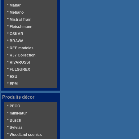
* Mabar
* Mehano
* Mistral Train
* Fleischmann
* OSKAR
* BRAWA
* REE modeles
* R37 Collection
* RIVAROSSI
* FULGUREX
* ESU
* EPM
Produits décor
* PECO
* miniNatur
* Busch
* Sylvias
* Woodland scenics