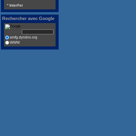
* InterFer
Rechercher avec Google
amfg.dyndns.org
WWW