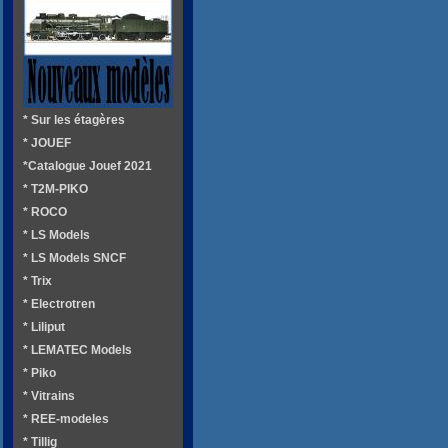
* Sur les étagères
* JOUEF
*Catalogue Jouef 2021
* T2M-PIKO
* ROCO
* LS Models
* LS Models SNCF
* Trix
* Electrotren
* Liliput
* LEMATEC Models
* Piko
* Vitrains
* REE-modeles
* Tillig