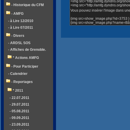
<img src="http://amfg.dyndns.org/sh
- Historique du CFM
<img src="http://amfg.dyndns.org/s
Vous pouvez insérer l'image dans une 
- AMFG
{img src=show_image.php?id=3753 }
- à Lire 12/2010
{img src=show_image.php?name=Bâti
- à Lire 07/2011
- Divers
- ARDSL SOS
- Affiches de Grenoble.
* Actions AMFG
- Pour Participer
- Calendrier
- Reportages
* 2011
- 22.07.2011
- 29.07.2011
- 05.08.2011
- 09.09.2011
- 23.09.2011