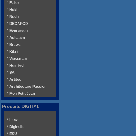
* Faller
* Heki
* Noch
* DECAPOD
* Evergreen
* Auhagen
* Brawa
* Kibri
* Viessman
* Humbrol
* SAI
* Artitec
* Architecture-Passion
* Mon Petit Jean
Produits DIGITAL
* Lenz
* Digirails
* ESU