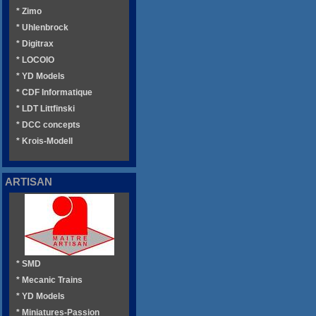
* Zimo
* Uhlenbrock
* Digitrax
* LOCOIO
* YD Models
* CDF Informatique
* LDT Littfinski
* DCC concepts
* Krois-Modell
ARTISAN
* SMD
* Mecanic Trains
* YD Models
* Miniatures-Passion