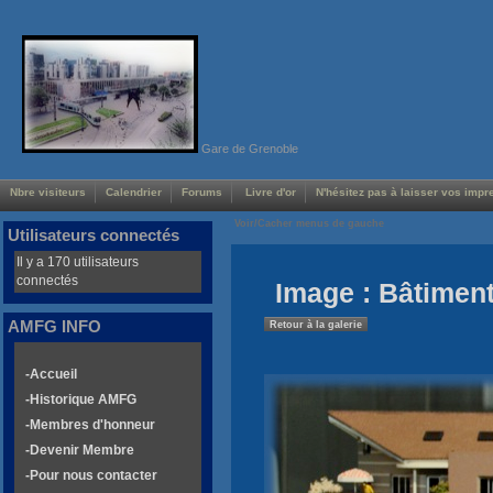
Gare de Grenoble
Nbre visiteurs
Calendrier
Forums
Livre d'or
N'hésitez pas à laisser vos impre
Voir/Cacher menus de gauche
Utilisateurs connectés
Il y a 170 utilisateurs
connectés
Image : Bâtiment
AMFG INFO
Retour à la galerie
-Accueil
-Historique AMFG
-Membres d'honneur
-Devenir Membre
-Pour nous contacter