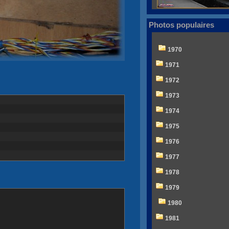
Photos populaires
1970
1971
1972
1973
1974
1975
1976
1977
1978
1979
1980
1981