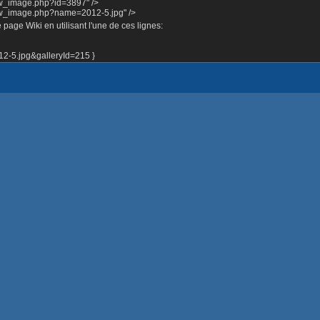
ow_image.php?id=3897" />
how_image.php?name=2012-5.jpg" />
page Wiki en utilisant l'une de ces lignes:
-5.jpg&galleryId=215 }