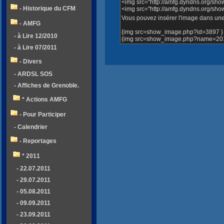
<img src="http://amfg.dyndns.org/sh
- Historique du CFM
<img src="http://amfg.dyndns.org/s
Vous pouvez insérer l'image dans une 
- AMFG
{img src=show_image.php?id=3897 }
- à Lire 12/2010
{img src=show_image.php?name=2012
- à Lire 07/2011
- Divers
- ARDSL SOS
- Affiches de Grenoble.
* Actions AMFG
- Pour Participer
- Calendrier
- Reportages
* 2011
- 22.07.2011
- 29.07.2011
- 05.08.2011
- 09.09.2011
- 23.09.2011