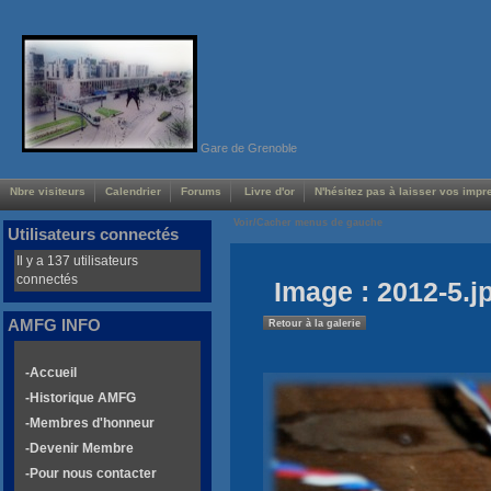
Gare de Grenoble
Nbre visiteurs
Calendrier
Forums
Livre d'or
N'hésitez pas à laisser vos impre
Voir/Cacher menus de gauche
Utilisateurs connectés
Il y a 137 utilisateurs
connectés
Image : 2012-5.j
AMFG INFO
Retour à la galerie
-Accueil
-Historique AMFG
-Membres d'honneur
-Devenir Membre
-Pour nous contacter