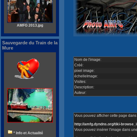
AMFG 2013.jpg
Sauvegarde du Train de la
Mure
Nom de l'image:
Créé:
pixel image:
échelleImage:
Visites:
Description:
Auteur:
Vous pouvez afficher cette page dans v
http://amfg.dyndns.org/tiki-brows
Vous pouvez insérer l'image dans une
* Info et Actualité