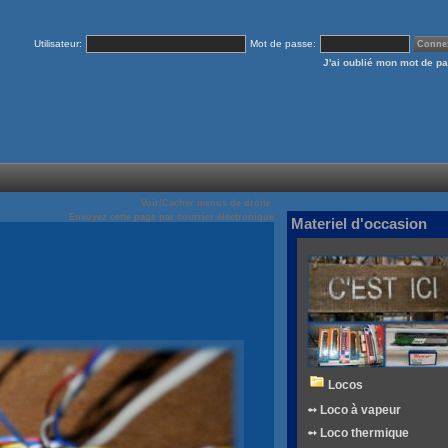
Utilisateur:
Mot de passe:
J'ai oublié mon mot de p
Voir/Cacher menus de droite
Envoyez cette page par courrier électronique
Materiel d'occasion
Locos
➻ Loco à vapeur
➻ Loco thermique