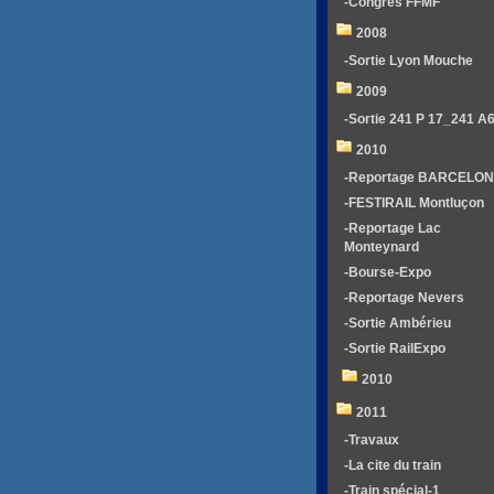
-Congrés FFMF
2008
-Sortie Lyon Mouche
2009
-Sortie 241 P 17_241 A
2010
-Reportage BARCELO
-FESTIRAIL Montluçon
-Reportage Lac
Monteynard
-Bourse-Expo
-Reportage Nevers
-Sortie Ambérieu
-Sortie RailExpo
2010
2011
-Travaux
-La cite du train
-Train spécial-1