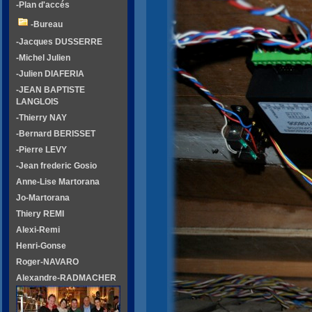
-Plan d'accés
-Bureau
-Jacques DUSSERRE
-Michel Julien
-Julien DIAFERIA
-JEAN BAPTISTE
LANGLOIS
-Thierry NAY
-Bernard BERISSET
-Pierre LEVY
-Jean frederic Gosio
Anne-Lise Martorana
Jo-Martorana
Thiery REMI
Alexi-Remi
Henri-Gonse
Roger-NAVARO
Alexandre-RADMACHER