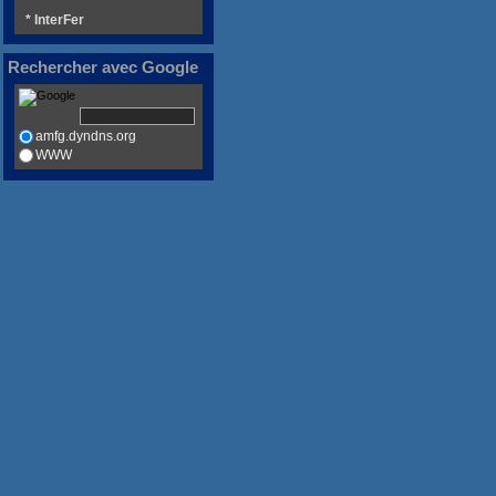
* InterFer
Rechercher avec Google
amfg.dyndns.org
WWW