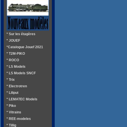
* Sur les étagères
* JOUEF
*Catalogue Jouef 2021
* T2M-PIKO
* ROCO
* LS Models
* LS Models SNCF
* Trix
* Electrotren
* Liliput
* LEMATEC Models
* Piko
* Vitrains
* REE-modeles
* Tillig