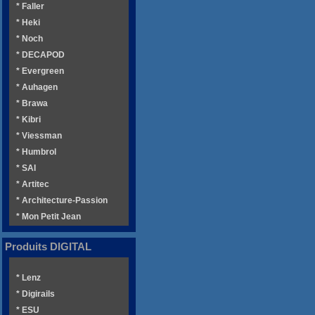
* Faller
* Heki
* Noch
* DECAPOD
* Evergreen
* Auhagen
* Brawa
* Kibri
* Viessman
* Humbrol
* SAI
* Artitec
* Architecture-Passion
* Mon Petit Jean
Produits DIGITAL
* Lenz
* Digirails
* ESU