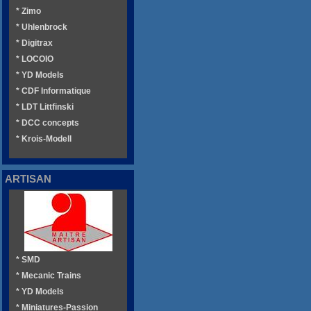
* Zimo
* Uhlenbrock
* Digitrax
* LOCOIO
* YD Models
* CDF Informatique
* LDT Littfinski
* DCC concepts
* Krois-Modell
ARTISAN
* SMD
* Mecanic Trains
* YD Models
* Miniatures-Passion