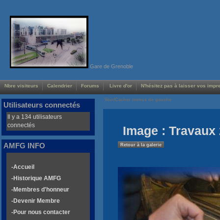
Gare de Grenoble
Nbre visiteurs
Calendrier
Forums
Livre d'or
N'hésitez pas à laisser vos impre
Voir/Cacher menus de gauche
Utilisateurs connectés
Il y a 134 utilisateurs
connectés
Image : Travaux 
AMFG INFO
Retour à la galerie
-Accueil
-Historique AMFG
-Membres d'honneur
-Devenir Membre
-Pour nous contacter