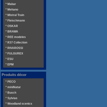
* Mabar
* Mehano
* Mistral Train
* Fleischmann
* OSKAR
* BRAWA
* REE modeles
* R37 Collection
* RIVAROSSI
* FULGUREX
* ESU
* EPM
Produits décor
* PECO
* miniNatur
* Busch
* Sylvias
* Woodland scenics