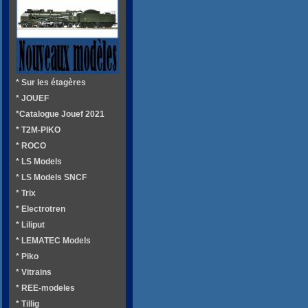
* Sur les étagères
* JOUEF
*Catalogue Jouef 2021
* T2M-PIKO
* ROCO
* LS Models
* LS Models SNCF
* Trix
* Electrotren
* Liliput
* LEMATEC Models
* Piko
* Vitrains
* REE-modeles
* Tillig