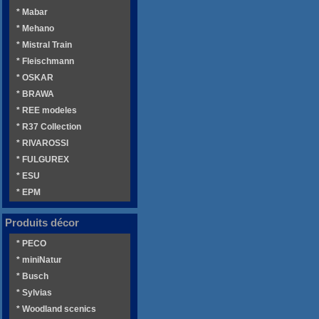
* Mabar
* Mehano
* Mistral Train
* Fleischmann
* OSKAR
* BRAWA
* REE modeles
* R37 Collection
* RIVAROSSI
* FULGUREX
* ESU
* EPM
Produits décor
* PECO
* miniNatur
* Busch
* Sylvias
* Woodland scenics