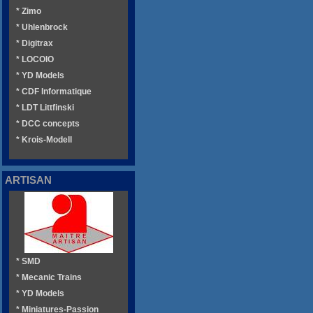
* Zimo
* Uhlenbrock
* Digitrax
* LOCOIO
* YD Models
* CDF Informatique
* LDT Littfinski
* DCC concepts
* Krois-Modell
ARTISAN
* SMD
* Mecanic Trains
* YD Models
* Miniatures-Passion