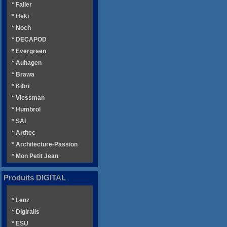
* Faller
* Heki
* Noch
* DECAPOD
* Evergreen
* Auhagen
* Brawa
* Kibri
* Viessman
* Humbrol
* SAI
* Artitec
* Architecture-Passion
* Mon Petit Jean
Produits DIGITAL
* Lenz
* Digirails
* ESU