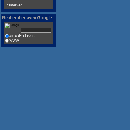
* InterFer
Rechercher avec Google
amfg.dyndns.org
WWW