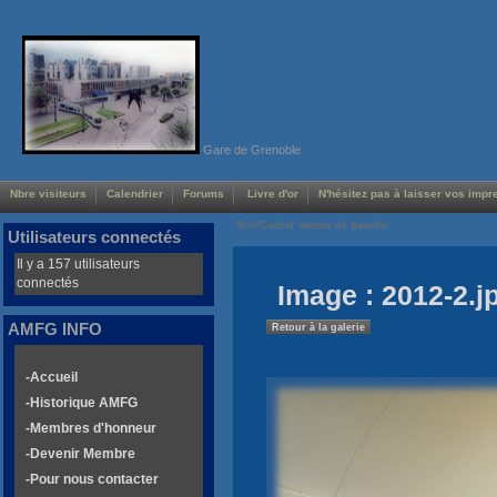
Gare de Grenoble
Nbre visiteurs
Calendrier
Forums
Livre d'or
N'hésitez pas à laisser vos impre
Voir/Cacher menus de gauche
Utilisateurs connectés
Il y a 157 utilisateurs
connectés
Image : 2012-2.j
AMFG INFO
Retour à la galerie
-Accueil
-Historique AMFG
-Membres d'honneur
-Devenir Membre
-Pour nous contacter