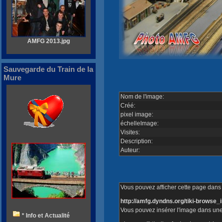
AMFG 2013.jpg
Sauvegarde du Train de la
Mure
Nom de l'image:
Créé:
pixel image:
échelleImage:
Visites:
Description:
Auteur:
Vous pouvez afficher cette page dans v
http://amfg.dyndns.org/tiki-brows
Vous pouvez insérer l'image dans une
* Info et Actualité