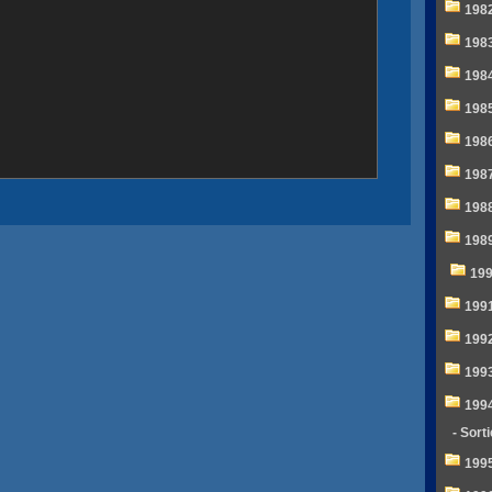
198
198
198
198
198
198
198
198
19
199
199
199
199
- Sort
199