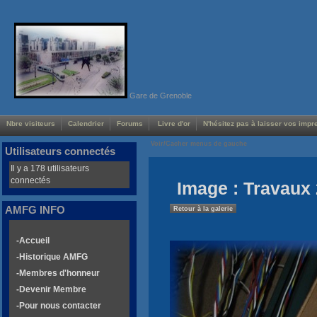
Gare de Grenoble
Nbre visiteurs
Calendrier
Forums
Livre d'or
N'hésitez pas à laisser vos impre
Voir/Cacher menus de gauche
Utilisateurs connectés
Il y a 178 utilisateurs
connectés
Image : Travaux 
AMFG INFO
Retour à la galerie
-Accueil
-Historique AMFG
-Membres d'honneur
-Devenir Membre
-Pour nous contacter