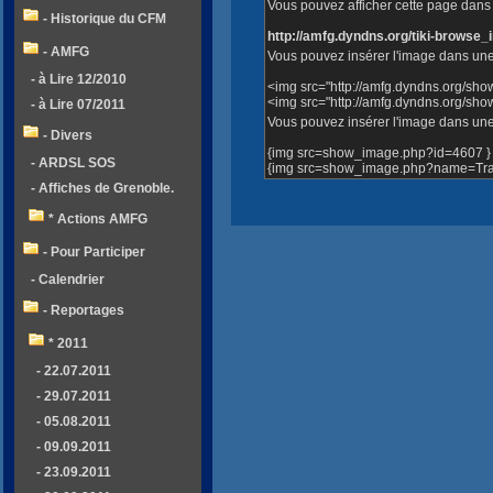
Vous pouvez afficher cette page dans v
- Historique du CFM
http://amfg.dyndns.org/tiki-brows
- AMFG
Vous pouvez insérer l'image dans une
- à Lire 12/2010
<img src="http://amfg.dyndns.org/sh
<img src="http://amfg.dyndns.org/s
- à Lire 07/2011
Vous pouvez insérer l'image dans une 
- Divers
{img src=show_image.php?id=4607 }
- ARDSL SOS
{img src=show_image.php?name=Trav
- Affiches de Grenoble.
* Actions AMFG
- Pour Participer
- Calendrier
- Reportages
* 2011
- 22.07.2011
- 29.07.2011
- 05.08.2011
- 09.09.2011
- 23.09.2011