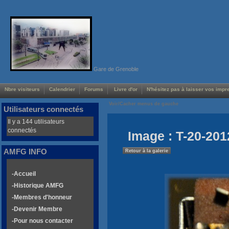
Gare de Grenoble
Nbre visiteurs
Calendrier
Forums
Livre d'or
N'hésitez pas à laisser vos impre
Voir/Cacher menus de gauche
Utilisateurs connectés
Il y a 144 utilisateurs
connectés
Image : T-20-201
AMFG INFO
Retour à la galerie
-Accueil
-Historique AMFG
-Membres d'honneur
-Devenir Membre
-Pour nous contacter