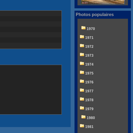
Photos populaires
1970
1971
1972
1973
1974
1975
1976
1977
1978
1979
1980
1981