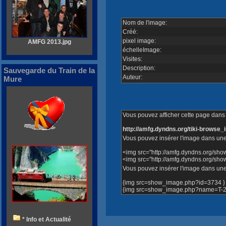
Nom de l'image:
Créé:
pixel image:
AMFG 2013.jpg
échelleImage:
Visites:
Description:
Sauvegarde du Train de la
Auteur:
Mure
Vous pouvez afficher cette page dans v
http://amfg.dyndns.org/tiki-brows
Vous pouvez insérer l'image dans une
<img src="http://amfg.dyndns.org/sh
<img src="http://amfg.dyndns.org/s
Vous pouvez insérer l'image dans une 
{img src=show_image.php?id=3734 }
{img src=show_image.php?name=T-20
* Info et Actualité