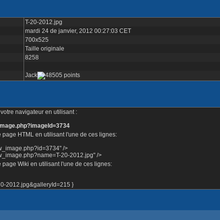
T-20-2012.jpg
mardi 24 de janvier, 2012 00:27:03 CET
700x525
Taille originale
8258
Jack
otre navigateur en utilisant :
e_image.php?imageId=3734
 page HTML en utilisant l'une de ces lignes:
ow_image.php?id=3734" />
how_image.php?name=T-20-2012.jpg" />
page Wiki en utilisant l'une de ces lignes:
-2012.jpg&galleryId=215 }