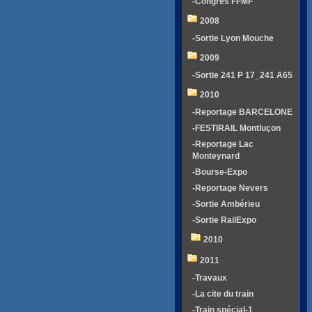
-Congrés FFMF
2008
-Sortie Lyon Mouche
2009
-Sortie 241 P 17_241 A65
2010
-Reportage BARCELONE
-FESTIRAIL Montluçon
-Reportage Lac
Monteynard
-Bourse-Expo
-Reportage Nevers
-Sortie Ambérieu
-Sortie RailExpo
2010
2011
-Travaux
-La cite du train
-Train spécial-1