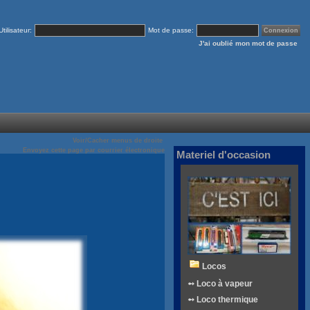
Utilisateur:
Mot de passe:
J'ai oublié mon mot de passe
Voir/Cacher menus de droite
Envoyez cette page par courrier électronique
Materiel d'occasion
Locos
➻ Loco à vapeur
➻ Loco thermique