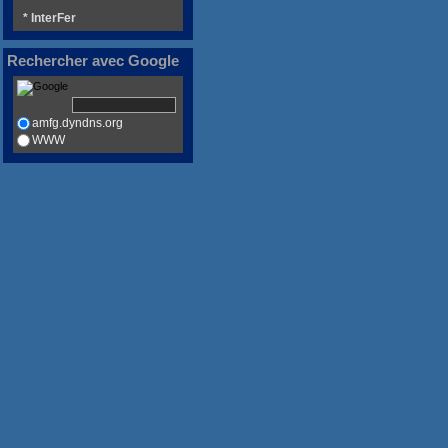
* InterFer
Rechercher avec Google
amfg.dyndns.org
WWW