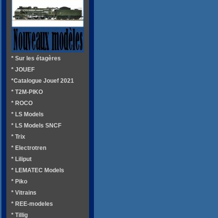
* Sur les étagères
* JOUEF
*Catalogue Jouef 2021
* T2M-PIKO
* ROCO
* LS Models
* LS Models SNCF
* Trix
* Electrotren
* Liliput
* LEMATEC Models
* Piko
* Vitrains
* REE-modeles
* Tillig