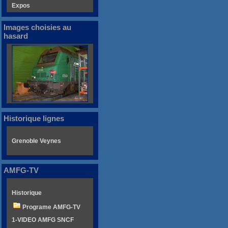
Expos
Images choisies au
hasard
Historique lignes
Grenoble Veynes
AMFG-TV
Historique
Programe AMFG-TV
1-VIDEO AMFG SNCF