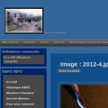
Gare de Grenoble
Nbre visiteurs
Calendrier
Forums
Livre d'or
N'hésitez pas à laisser vos impre
Voir/Cacher menus de gauche
Utilisateurs connectés
Il y a 188 utilisateurs
connectés
Image : 2012-4.j
AMFG INFO
Retour à la galerie
-Accueil
-Historique AMFG
-Membres d'honneur
-Devenir Membre
-Pour nous contacter