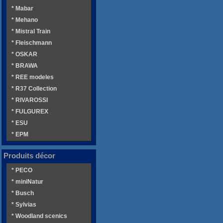
* Mabar
* Mehano
* Mistral Train
* Fleischmann
* OSKAR
* BRAWA
* REE modeles
* R37 Collection
* RIVAROSSI
* FULGUREX
* ESU
* EPM
Produits décor
* PECO
* miniNatur
* Busch
* Sylvias
* Woodland scenics