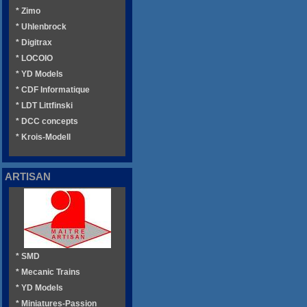
* Zimo
* Uhlenbrock
* Digitrax
* LOCOIO
* YD Models
* CDF Informatique
* LDT Littfinski
* DCC concepts
* Krois-Modell
ARTISAN
* SMD
* Mecanic Trains
* YD Models
* Miniatures-Passion