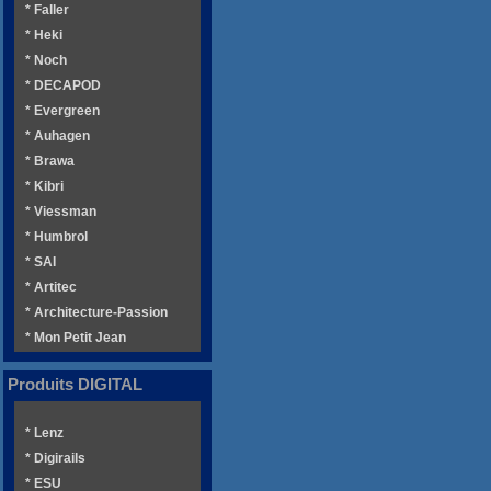
* Faller
* Heki
* Noch
* DECAPOD
* Evergreen
* Auhagen
* Brawa
* Kibri
* Viessman
* Humbrol
* SAI
* Artitec
* Architecture-Passion
* Mon Petit Jean
Produits DIGITAL
* Lenz
* Digirails
* ESU