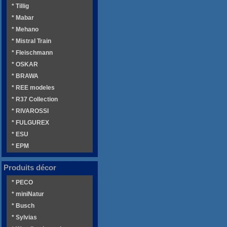
* Tillig
* Mabar
* Mehano
* Mistral Train
* Fleischmann
* OSKAR
* BRAWA
* REE modeles
* R37 Collection
* RIVAROSSI
* FULGUREX
* ESU
* EPM
Produits décor
* PECO
* miniNatur
* Busch
* Sylvias