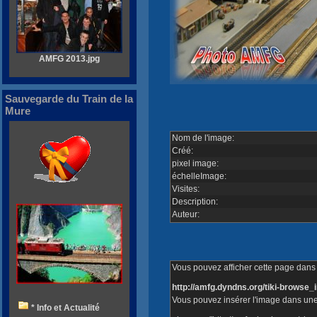
AMFG 2013.jpg
Sauvegarde du Train de la
Mure
Nom de l'image:
Créé:
pixel image:
échelleImage:
Visites:
Description:
Auteur:
Vous pouvez afficher cette page dans v
http://amfg.dyndns.org/tiki-brows
Vous pouvez insérer l'image dans une
* Info et Actualité