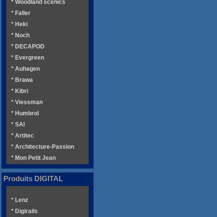
* Woodland scenics
* Faller
* Heki
* Noch
* DECAPOD
* Evergreen
* Auhagen
* Brawa
* Kibri
* Viessman
* Humbrol
* SAI
* Artitec
* Architecture-Passion
* Mon Petit Jean
Produits DIGITAL
* Lenz
* Digirails