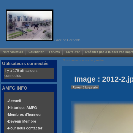
Gare de Grenoble
Nbre visiteurs
Calendrier
Forums
Livre d'or
N'hésitez pas à laisser vos impre
Voir/Cacher menus de gauche
Utilisateurs connectés
Il y a 176 utilisateurs
connectés
Image : 2012-2.j
AMFG INFO
Retour à la galerie
-Accueil
-Historique AMFG
-Membres d'honneur
-Devenir Membre
-Pour nous contacter