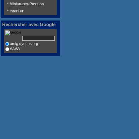
* Miniatures-Passion
* InterFer
Rechercher avec Google
amfg.dyndns.org
WWW