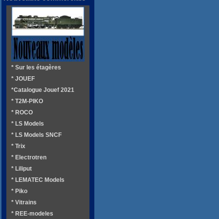
* Sur les étagères
* JOUEF
*Catalogue Jouef 2021
* T2M-PIKO
* ROCO
* LS Models
* LS Models SNCF
* Trix
* Electrotren
* Liliput
* LEMATEC Models
* Piko
* Vitrains
* REE-modeles