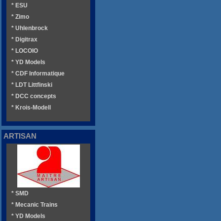
* ESU
* Zimo
* Uhlenbrock
* Digitrax
* LOCOIO
* YD Models
* CDF Informatique
* LDT Littfinski
* DCC concepts
* Krois-Modell
ARTISAN
* SMD
* Mecanic Trains
* YD Models