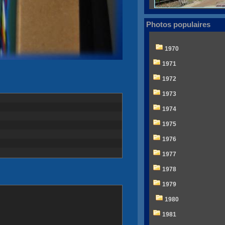
Photos populaires
1970
1971
1972
1973
1974
1975
1976
1977
1978
1979
1980
1981