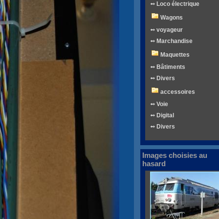
➻ Loco électrique
Wagons
➻ voyageur
➻ Marchandise
Maquettes
➻ Bâtiments
➻ Divers
accessoires
➻ Voie
➻ Digital
➻ Divers
Images choisies au
hasard