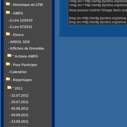
<img src="http://amfg.dyndns.org/s
- Historique du CFM
<img src="http://amfg.dyndns.org/s
Vous pouvez insérer l'image dans une 
- AMFG
{img src=http://amfg.dyndns.org/sh
- à Lire 12/2010
{img src=http://amfg.dyndns.org/sh
- à Lire 07/2011
- Divers
- ARDSL SOS
- Affiches de Grenoble.
* Actions AMFG
- Pour Participer
- Calendrier
- Reportages
* 2011
- 22.07.2011
- 29.07.2011
- 05.08.2011
- 09.09.2011
- 23.09.2011