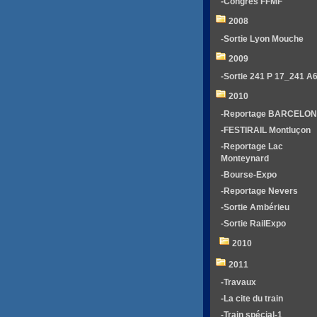
-Congrés FFMF
2008
-Sortie Lyon Mouche
2009
-Sortie 241 P 17_241 A
2010
-Reportage BARCELO
-FESTIRAIL Montluçon
-Reportage Lac
Monteynard
-Bourse-Expo
-Reportage Nevers
-Sortie Ambérieu
-Sortie RailExpo
2010
2011
-Travaux
-La cite du train
-Train spécial-1