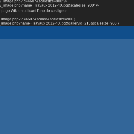
how_image.php?id=4607&scalesize=900" />
how_image.php?name=Travaux 2012-40.jpg&scalesize=900" />
page Wiki en utilisant l'une de ces lignes:
ow_image.php?id=4607&scaled&scalesize=900 }
ow_image.php?name=Travaux 2012-40.jpg&galleryId=215&scalesize=900 }