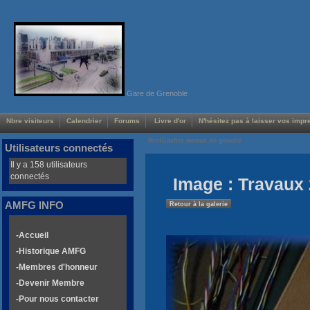
Gare de Grenoble
Nbre visiteurs
Calendrier
Forums
Livre d'or
N'hésitez pas à laisser vos impre
Voir/Cacher menus de gauche
Utilisateurs connectés
Il y a 158 utilisateurs
connectés
Image : Travaux 
AMFG INFO
Retour à la galerie
-Accueil
-Historique AMFG
-Membres d'honneur
-Devenir Membre
-Pour nous contacter