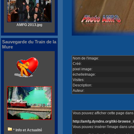
AMFG 2013.jpg
Sauvegarde du Train de la
Mure
Nom de l'image:
Créé:
pixel image:
échelleImage:
Visites:
Description:
Auteur:
Vous pouvez afficher cette page dans v
http://amfg.dyndns.org/tiki-brows
Vous pouvez insérer l'image dans une
* Info et Actualité