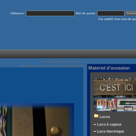
Utilisateur:
Mot de passe:
J'ai oublié mon mot de p
Voir/Cacher menus de droite
Envoyez cette page par courrier électronique
Materiel d'occasion
Locos
➻ Loco à vapeur
➻ Loco thermique