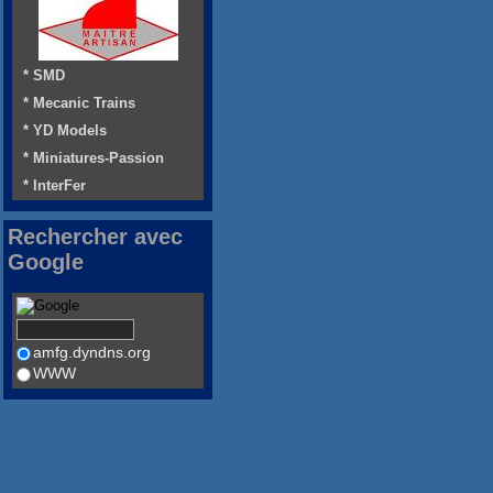
* SMD
* Mecanic Trains
* YD Models
* Miniatures-Passion
* InterFer
Rechercher avec
Google
amfg.dyndns.org
WWW