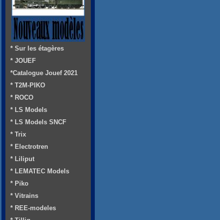
* Sur les étagères
* JOUEF
*Catalogue Jouef 2021
* T2M-PIKO
* ROCO
* LS Models
* LS Models SNCF
* Trix
* Electrotren
* Liliput
* LEMATEC Models
* Piko
* Vitrains
* REE-modeles