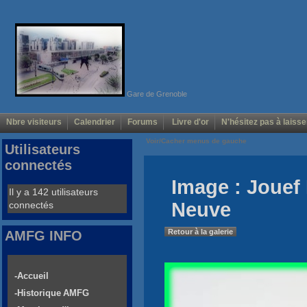
Gare de Grenoble
Nbre visiteurs
Calendrier
Forums
Livre d'or
N'hésitez pas à laisse
Voir/Cacher menus de gauche
Utilisateurs
connectés
Image : Jouef 
Il y a 142 utilisateurs
Neuve
connectés
Retour à la galerie
AMFG INFO
-Accueil
-Historique AMFG