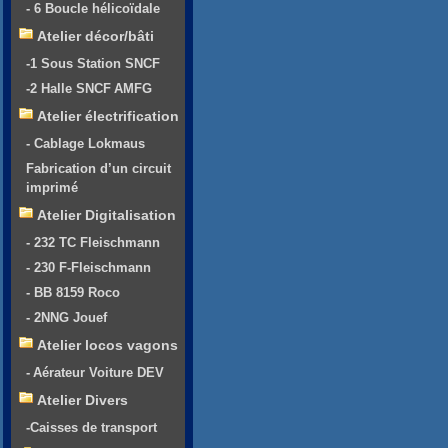
- 6 Boucle hélicoïdale
Atelier décor/bâti
-1 Sous Station SNCF
-2 Halle SNCF AMFG
Atelier électrification
- Cablage Lokmaus
Fabrication d’un circuit
imprimé
Atelier Digitalisation
- 232 TC Fleischmann
- 230 F-Fleischmann
- BB 8159 Roco
- 2NNG Jouef
Atelier locos vagons
- Aérateur Voiture DEV
Atelier Divers
-Caisses de transport