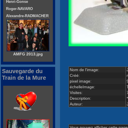
Henri-Gonse
Roger-NAVARO
Alexandre-RADMACHER
AMFG 2013.jpg
Nom de l'image:
Sauvegarde du
Créé:
Train de la Mure
pixel image:
échelleImage:
Visites:
Description:
Auteur:
Vous pouvez afficher cette page 