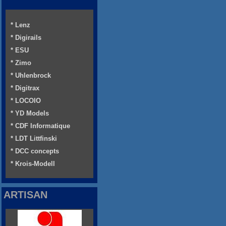
* Lenz
* Digirails
* ESU
* Zimo
* Uhlenbrock
* Digitrax
* LOCOIO
* YD Models
* CDF Informatique
* LDT Littfinski
* DCC concepts
* Krois-Modell
ARTISAN