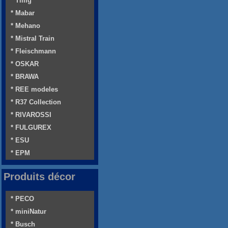
* Tillig
* Mabar
* Mehano
* Mistral Train
* Fleischmann
* OSKAR
* BRAWA
* REE modeles
* R37 Collection
* RIVAROSSI
* FULGUREX
* ESU
* EPM
Produits décor
* PECO
* miniNatur
* Busch