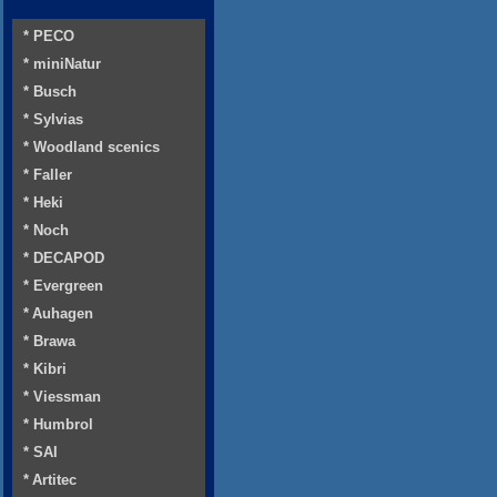
* PECO
* miniNatur
* Busch
* Sylvias
* Woodland scenics
* Faller
* Heki
* Noch
* DECAPOD
* Evergreen
* Auhagen
* Brawa
* Kibri
* Viessman
* Humbrol
* SAI
* Artitec