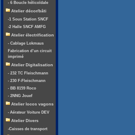
- 6 Boucle hélicoïdale
Atelier décor/bâti
-1 Sous Station SNCF
-2 Halle SNCF AMFG
Atelier électrification
- Cablage Lokmaus
Fabrication d’un circuit
imprimé
Atelier Digitalisation
- 232 TC Fleischmann
- 230 F-Fleischmann
- BB 8159 Roco
- 2NNG Jouef
Atelier locos vagons
- Aérateur Voiture DEV
Atelier Divers
-Caisses de transport