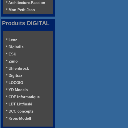
* Architecture-Passion
* Mon Petit Jean
Produits DIGITAL
* Lenz
* Digirails
* ESU
* Zimo
* Uhlenbrock
* Digitrax
* LOCOIO
* YD Models
* CDF Informatique
* LDT Littfinski
* DCC concepts
* Krois-Modell