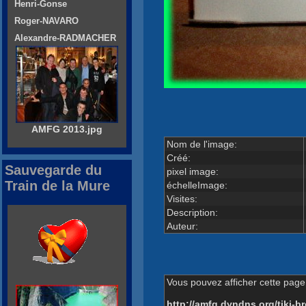
Henri-Gonse
Roger-NAVARO
Alexandre-RADMACHER
AMFG 2013.jpg
Nom de l'image:
Créé:
Sauvegarde du
pixel image:
Train de la Mure
échelleImage:
Visites:
Description:
Auteur:
Vous pouvez afficher cette page 
http://amfg.dyndns.org/tiki