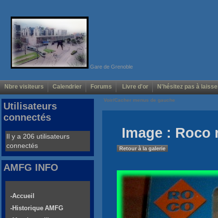
Gare de Grenoble
Nbre visiteurs
Calendrier
Forums
Livre d'or
N'hésitez pas à laisse
Voir/Cacher menus de gauche
Utilisateurs
connectés
Image : Roco 
Il y a 206 utilisateurs
connectés
Retour à la galerie
AMFG INFO
-Accueil
-Historique AMFG