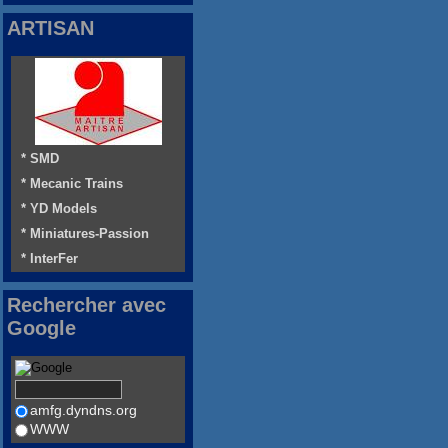
ARTISAN
* SMD
* Mecanic Trains
* YD Models
* Miniatures-Passion
* InterFer
Rechercher avec
Google
amfg.dyndns.org
WWW