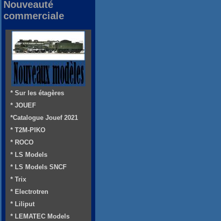
Nouveauté
commerciale
* Sur les étagères
* JOUEF
*Catalogue Jouef 2021
* T2M-PIKO
* ROCO
* LS Models
* LS Models SNCF
* Trix
* Electrotren
* Liliput
* LEMATEC Models