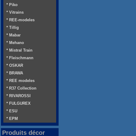
* Piko
* Vitrains
* REE-modeles
* Tillig
* Mabar
* Mehano
* Mistral Train
* Fleischmann
* OSKAR
* BRAWA
* REE modeles
* R37 Collection
* RIVAROSSI
* FULGUREX
* ESU
* EPM
Produits décor