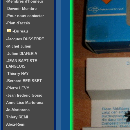
-Membres d'honneur
-Devenir Membre
-Pour nous contacter
-Plan d'accés
-Bureau
-Jacques DUSSERRE
-Michel Julien
-Julien DIAFERIA
-JEAN BAPTISTE
LANGLOIS
-Thierry NAY
-Bernard BERISSET
-Pierre LEVY
-Jean frederic Gosio
Anne-Lise Martorana
Jo-Martorana
Thiery REMI
Alexi-Remi