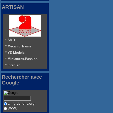
ARTISAN
* SMD
* Mecanic Trains
* YD Models
* Miniatures-Passion
* InterFer
Rechercher avec
Google
amfg.dyndns.org
WWW