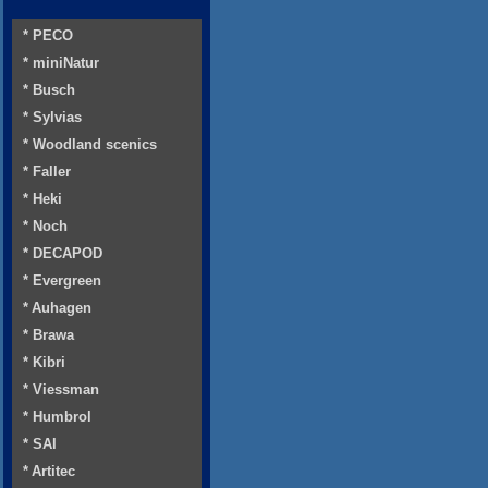
* PECO
* miniNatur
* Busch
* Sylvias
* Woodland scenics
* Faller
* Heki
* Noch
* DECAPOD
* Evergreen
* Auhagen
* Brawa
* Kibri
* Viessman
* Humbrol
* SAI
* Artitec