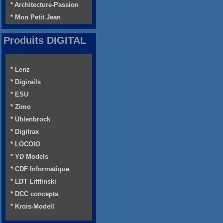
* Architecture-Passion
* Mon Petit Jean
Produits DIGITAL
* Lenz
* Digirails
* ESU
* Zimo
* Uhlenbrock
* Digitrax
* LOCOIO
* YD Models
* CDF Informatique
* LDT Littfinski
* DCC concepts
* Krois-Modell