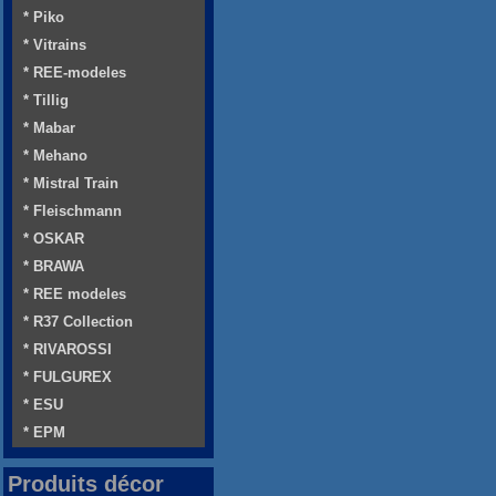
* Piko
* Vitrains
* REE-modeles
* Tillig
* Mabar
* Mehano
* Mistral Train
* Fleischmann
* OSKAR
* BRAWA
* REE modeles
* R37 Collection
* RIVAROSSI
* FULGUREX
* ESU
* EPM
Produits décor