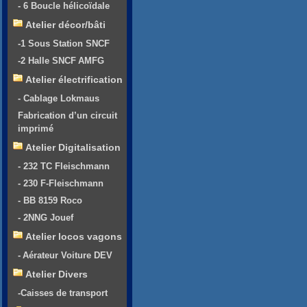
- 6 Boucle hélicoïdale
Atelier décor/bâti
-1 Sous Station SNCF
-2 Halle SNCF AMFG
Atelier électrification
- Cablage Lokmaus
Fabrication d’un circuit
imprimé
Atelier Digitalisation
- 232 TC Fleischmann
- 230 F-Fleischmann
- BB 8159 Roco
- 2NNG Jouef
Atelier locos vagons
- Aérateur Voiture DEV
Atelier Divers
-Caisses de transport