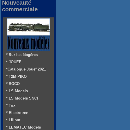
Nouveauté
commerciale
* Sur les étagères
* JOUEF
*Catalogue Jouef 2021
* T2M-PIKO
* ROCO
* LS Models
* LS Models SNCF
* Trix
* Electrotren
* Liliput
* LEMATEC Models