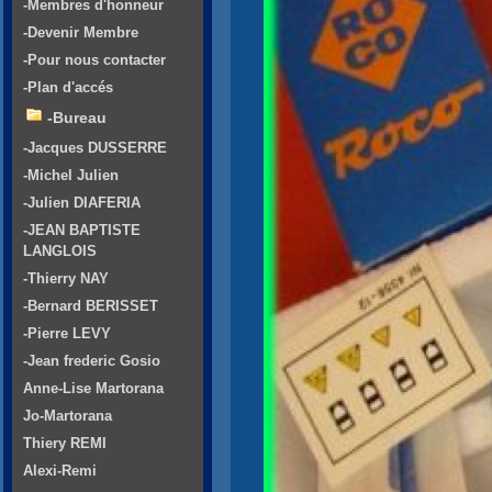
-Membres d'honneur
-Devenir Membre
-Pour nous contacter
-Plan d'accés
-Bureau
-Jacques DUSSERRE
-Michel Julien
-Julien DIAFERIA
-JEAN BAPTISTE
LANGLOIS
-Thierry NAY
-Bernard BERISSET
-Pierre LEVY
-Jean frederic Gosio
Anne-Lise Martorana
Jo-Martorana
Thiery REMI
Alexi-Remi