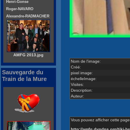
Henri-Gonse
Roger-NAVARO
Alexandre-RADMACHER
AMFG 2013.jpg
Nom de l'image:
Créé:
Sauvegarde du
pixel image:
Train de la Mure
échelleImage:
Visites:
Description:
Auteur:
Vous pouvez afficher cette page 
http://amfg.dyndns.org/tiki