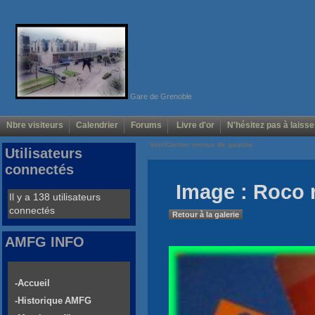
Gare de Grenoble
Nbre visiteurs
Calendrier
Forums
Livre d'or
N'hésitez pas à laisse
Voir/Cacher menus de gauche
Utilisateurs
connectés
Image : Roco r
Il y a 138 utilisateurs
connectés
Retour à la galerie
AMFG INFO
-Accueil
-Historique AMFG