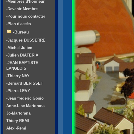
-Membres d'honneur
-Devenir Membre
-Pour nous contacter
-Plan d'accés
-Bureau
-Jacques DUSSERRE
-Michel Julien
-Julien DIAFERIA
-JEAN BAPTISTE
LANGLOIS
-Thierry NAY
-Bernard BERISSET
-Pierre LEVY
-Jean frederic Gosio
Anne-Lise Martorana
Jo-Martorana
Thiery REMI
Alexi-Remi