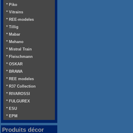
* Piko
* Vitrains
* REE-modeles
* Tillig
* Mabar
* Mehano
* Mistral Train
* Fleischmann
* OSKAR
* BRAWA
* REE modeles
* R37 Collection
* RIVAROSSI
* FULGUREX
* ESU
* EPM
Produits décor