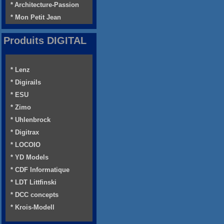
* Architecture-Passion
* Mon Petit Jean
Produits DIGITAL
* Lenz
* Digirails
* ESU
* Zimo
* Uhlenbrock
* Digitrax
* LOCOIO
* YD Models
* CDF Informatique
* LDT Littfinski
* DCC concepts
* Krois-Modell