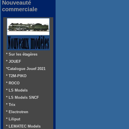
Nouveauté
commerciale
* Sur les étagères
* JOUEF
*Catalogue Jouef 2021
* T2M-PIKO
* ROCO
* LS Models
* LS Models SNCF
* Trix
* Electrotren
* Liliput
* LEMATEC Models