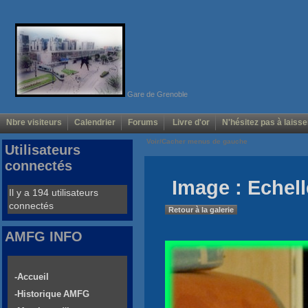
Gare de Grenoble
Nbre visiteurs
Calendrier
Forums
Livre d'or
N'hésitez pas à laisse
Voir/Cacher menus de gauche
Utilisateurs
connectés
Image : Echell
Il y a 194 utilisateurs
connectés
Retour à la galerie
AMFG INFO
-Accueil
-Historique AMFG