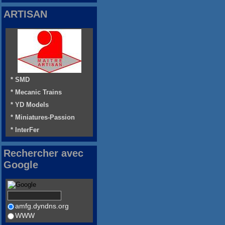
ARTISAN
* SMD
* Mecanic Trains
* YD Models
* Miniatures-Passion
* InterFer
Rechercher avec
Google
amfg.dyndns.org
WWW