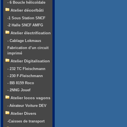
- 6 Boucle hélicoïdale
Atelier décor/bâti
-1 Sous Station SNCF
-2 Halle SNCF AMFG
Atelier électrification
- Cablage Lokmaus
Fabrication d’un circuit
imprimé
Atelier Digitalisation
- 232 TC Fleischmann
- 230 F-Fleischmann
- BB 8159 Roco
- 2NNG Jouef
Atelier locos vagons
- Aérateur Voiture DEV
Atelier Divers
-Caisses de transport