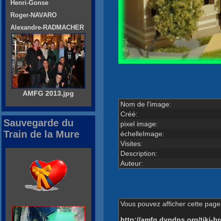
Henri-Gonse
Roger-NAVARO
Alexandre-RADMACHER
AMFG 2013.jpg
Nom de l'image:
Créé:
Sauvegarde du
pixel image:
Train de la Mure
échelleImage:
Visites:
Description:
Auteur:
Vous pouvez afficher cette page 
http://amfg.dyndns.org/tiki