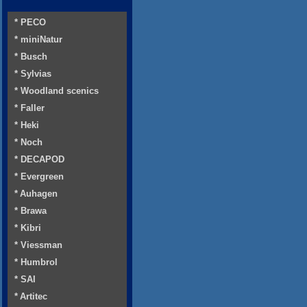
* PECO
* miniNatur
* Busch
* Sylvias
* Woodland scenics
* Faller
* Heki
* Noch
* DECAPOD
* Evergreen
* Auhagen
* Brawa
* Kibri
* Viessman
* Humbrol
* SAI
* Artitec