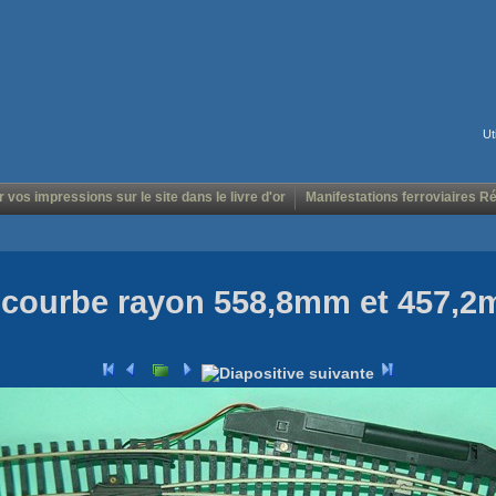
Ut
r vos impressions sur le site dans le livre d'or
Manifestations ferroviaires R
l courbe rayon 558,8mm et 457,