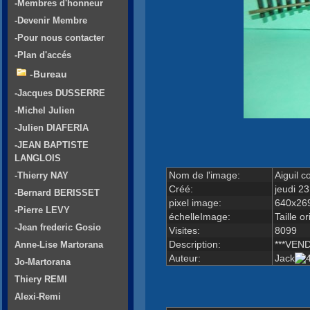
-Membres d'honneur
-Devenir Membre
-Pour nous contacter
-Plan d'accés
-Bureau
-Jacques DUSSERRE
-Michel Julien
-Julien DIAFERIA
-JEAN BAPTISTE
LANGLOIS
Nom de l'image:
Aiguil 
-Thierry NAY
Créé:
jeudi 2
-Bernard BERISSET
pixel image:
640x26
-Pierre LEVY
échelleImage:
Taille or
-Jean frederic Gosio
Visites:
8099
Description:
***VEND
Anne-Lise Martorana
Auteur:
Jack
Jo-Martorana
Thiery REMI
Alexi-Remi