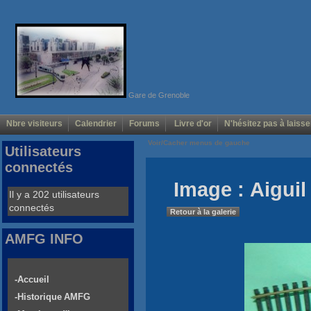
Gare de Grenoble
Nbre visiteurs
Calendrier
Forums
Livre d'or
N'hésitez pas à laisse
Voir/Cacher menus de gauche
Utilisateurs
connectés
Image : Aigui
Il y a 202 utilisateurs
connectés
Retour à la galerie
AMFG INFO
-Accueil
-Historique AMFG