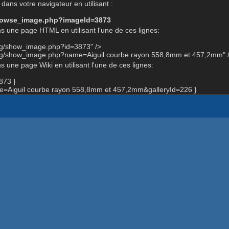
dans votre navigateur en utilisant :
-browse_image.php?imageId=3873
s une page HTML en utilisant l'une de ces lignes:
org/show_image.php?id=3873" />
org/show_image.php?name=Aiguil courbe rayon 558,8mm et 457,2mm" 
 une page Wiki en utilisant l'une de ces lignes:
873 }
=Aiguil courbe rayon 558,8mm et 457,2mm&galleryId=226 }