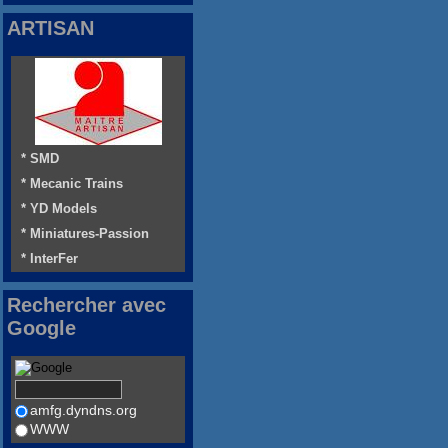
ARTISAN
* SMD
* Mecanic Trains
* YD Models
* Miniatures-Passion
* InterFer
Rechercher avec
Google
amfg.dyndns.org
WWW