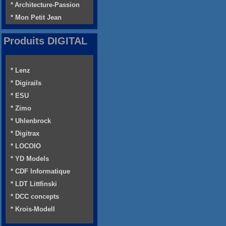
* Architecture-Passion
* Mon Petit Jean
Produits DIGITAL
* Lenz
* Digirails
* ESU
* Zimo
* Uhlenbrock
* Digitrax
* LOCOIO
* YD Models
* CDF Informatique
* LDT Littfinski
* DCC concepts
* Krois-Modell