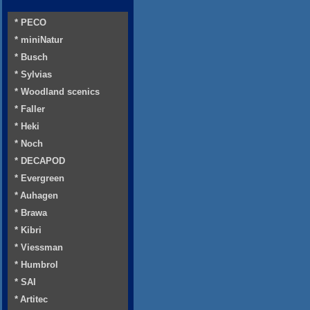
* PECO
* miniNatur
* Busch
* Sylvias
* Woodland scenics
* Faller
* Heki
* Noch
* DECAPOD
* Evergreen
* Auhagen
* Brawa
* Kibri
* Viessman
* Humbrol
* SAI
* Artitec