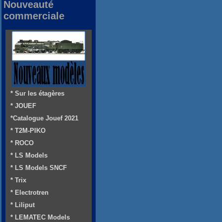
Nouveauté
commerciale
* Sur les étagères
* JOUEF
*Catalogue Jouef 2021
* T2M-PIKO
* ROCO
* LS Models
* LS Models SNCF
* Trix
* Electrotren
* Liliput
* LEMATEC Models