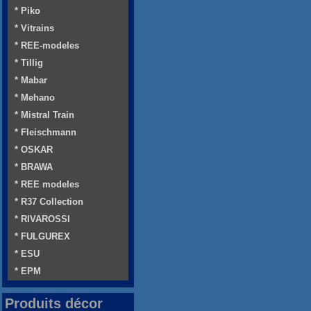
* Piko
* Vitrains
* REE-modeles
* Tillig
* Mabar
* Mehano
* Mistral Train
* Fleischmann
* OSKAR
* BRAWA
* REE modeles
* R37 Collection
* RIVAROSSI
* FULGUREX
* ESU
* EPM
Produits décor