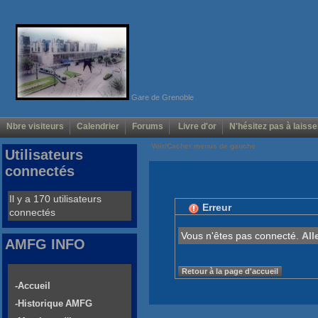
Gare de Grenoble
Nbre visiteurs
Calendrier
Forums
Livre d'or
N'hésitez pas à laisse
Voir/Cacher menus de gauche
Utilisateurs
connectés
Il y a 170 utilisateurs
Erreur
connectés
Vous n'êtes pas connecté.
All
AMFG INFO
Retour à la page d'accueil
-Accueil
-Historique AMFG