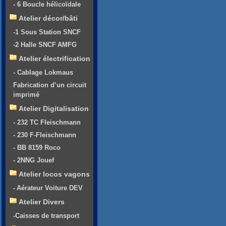
- 6 Boucle hélicoïdale
Atelier décor/bâti
-1 Sous Station SNCF
-2 Halle SNCF AMFG
Atelier électrification
- Cablage Lokmaus
Fabrication d’un circuit
imprimé
Atelier Digitalisation
- 232 TC Fleischmann
- 230 F-Fleischmann
- BB 8159 Roco
- 2NNG Jouef
Atelier locos vagons
- Aérateur Voiture DEV
Atelier Divers
-Caisses de transport