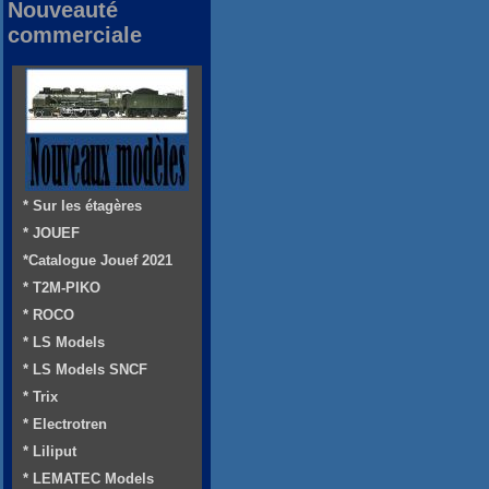
Nouveauté
commerciale
* Sur les étagères
* JOUEF
*Catalogue Jouef 2021
* T2M-PIKO
* ROCO
* LS Models
* LS Models SNCF
* Trix
* Electrotren
* Liliput
* LEMATEC Models