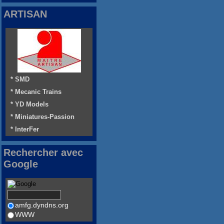
ARTISAN
* SMD
* Mecanic Trains
* YD Models
* Miniatures-Passion
* InterFer
Rechercher avec
Google
amfg.dyndns.org
WWW