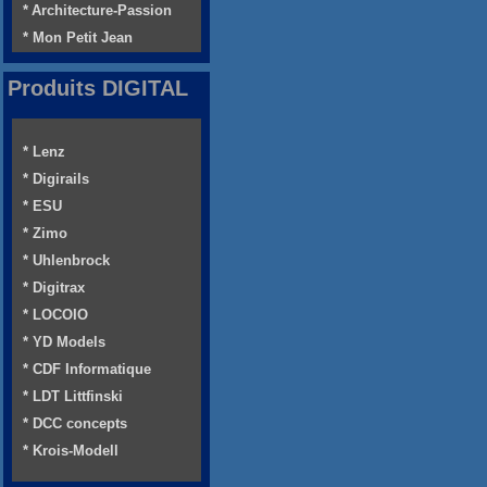
* Architecture-Passion
* Mon Petit Jean
Produits DIGITAL
* Lenz
* Digirails
* ESU
* Zimo
* Uhlenbrock
* Digitrax
* LOCOIO
* YD Models
* CDF Informatique
* LDT Littfinski
* DCC concepts
* Krois-Modell