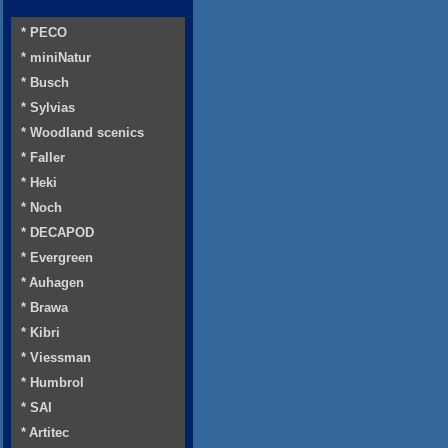
* PECO
* miniNatur
* Busch
* Sylvias
* Woodland scenics
* Faller
* Heki
* Noch
* DECAPOD
* Evergreen
* Auhagen
* Brawa
* Kibri
* Viessman
* Humbrol
* SAI
* Artitec