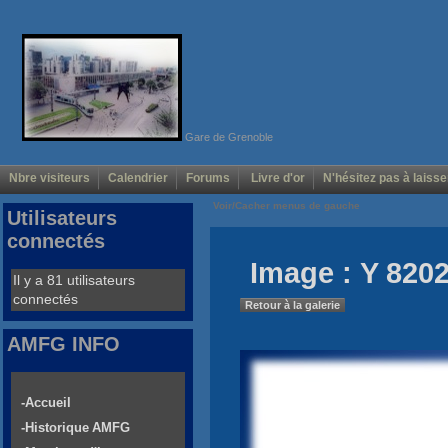
Gare de Grenoble
Nbre visiteurs
Calendrier
Forums
Livre d'or
N'hésitez pas à laisse
Voir/Cacher menus de gauche
Utilisateurs
connectés
Image : Y 8202
Il y a 81 utilisateurs
connectés
Retour à la galerie
AMFG INFO
-Accueil
-Historique AMFG