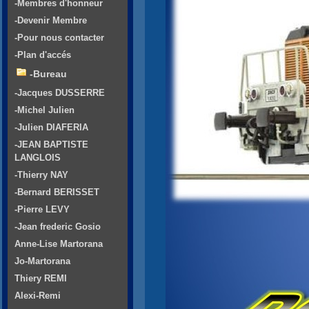
-Membres d'honneur
-Devenir Membre
-Pour nous contacter
-Plan d'accés
-Bureau
-Jacques DUSSERRE
-Michel Julien
-Julien DIAFERIA
-JEAN BAPTISTE
LANGLOIS
-Thierry NAY
-Bernard BERISSET
-Pierre LEVY
-Jean frederic Gosio
Anne-Lise Martorana
Jo-Martorana
Thiery REMI
Alexi-Remi