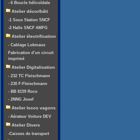
- 6 Boucle hélicoïdale
Atelier décor/bâti
-1 Sous Station SNCF
-2 Halle SNCF AMFG
Atelier électrification
- Cablage Lokmaus
Fabrication d’un circuit
imprimé
Atelier Digitalisation
- 232 TC Fleischmann
- 230 F-Fleischmann
- BB 8159 Roco
- 2NNG Jouef
Atelier locos vagons
- Aérateur Voiture DEV
Atelier Divers
-Caisses de transport