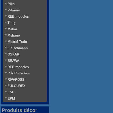
* Piko
* Vitrains
* REE-modeles
* Tillig
* Mabar
* Mehano
* Mistral Train
* Fleischmann
* OSKAR
* BRAWA
* REE modeles
* R37 Collection
* RIVAROSSI
* FULGUREX
* ESU
* EPM
Produits décor