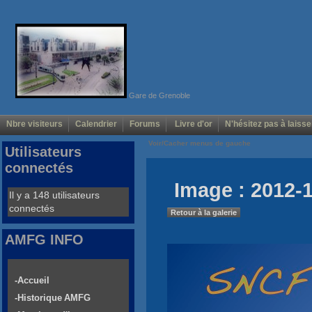
Gare de Grenoble
Nbre visiteurs
Calendrier
Forums
Livre d'or
N'hésitez pas à laisse
Voir/Cacher menus de gauche
Utilisateurs
connectés
Image : 2012-1
Il y a 148 utilisateurs
connectés
Retour à la galerie
AMFG INFO
-Accueil
-Historique AMFG