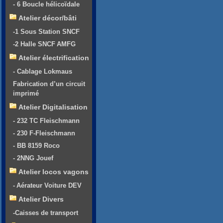
- 6 Boucle hélicoïdale
Atelier décor/bâti
-1 Sous Station SNCF
-2 Halle SNCF AMFG
Atelier électrification
- Cablage Lokmaus
Fabrication d’un circuit
imprimé
Atelier Digitalisation
- 232 TC Fleischmann
- 230 F-Fleischmann
- BB 8159 Roco
- 2NNG Jouef
Atelier locos vagons
- Aérateur Voiture DEV
Atelier Divers
-Caisses de transport