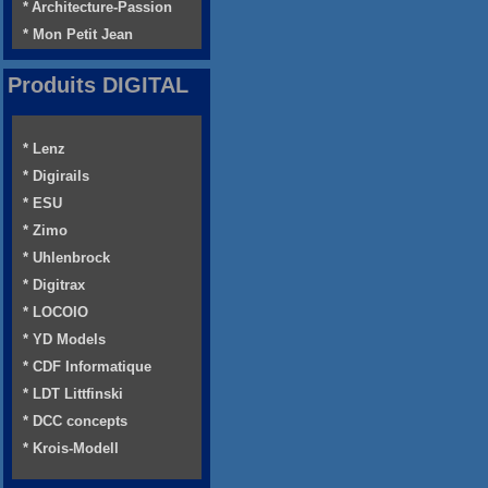
* Architecture-Passion
* Mon Petit Jean
Produits DIGITAL
* Lenz
* Digirails
* ESU
* Zimo
* Uhlenbrock
* Digitrax
* LOCOIO
* YD Models
* CDF Informatique
* LDT Littfinski
* DCC concepts
* Krois-Modell