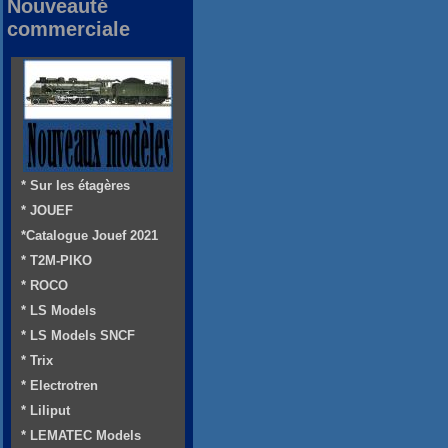
Nouveauté
commerciale
* Sur les étagères
* JOUEF
*Catalogue Jouef 2021
* T2M-PIKO
* ROCO
* LS Models
* LS Models SNCF
* Trix
* Electrotren
* Liliput
* LEMATEC Models