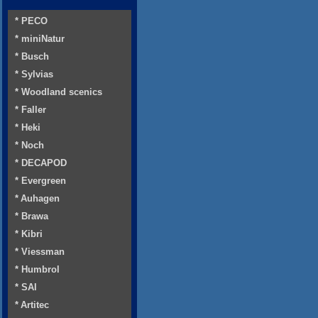
* PECO
* miniNatur
* Busch
* Sylvias
* Woodland scenics
* Faller
* Heki
* Noch
* DECAPOD
* Evergreen
* Auhagen
* Brawa
* Kibri
* Viessman
* Humbrol
* SAI
* Artitec