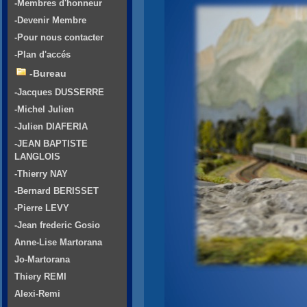
-Membres d'honneur
-Devenir Membre
-Pour nous contacter
-Plan d'accés
-Bureau
-Jacques DUSSERRE
-Michel Julien
-Julien DIAFERIA
-JEAN BAPTISTE
LANGLOIS
-Thierry NAY
-Bernard BERISSET
-Pierre LEVY
-Jean frederic Gosio
Anne-Lise Martorana
Jo-Martorana
Thiery REMI
Alexi-Remi