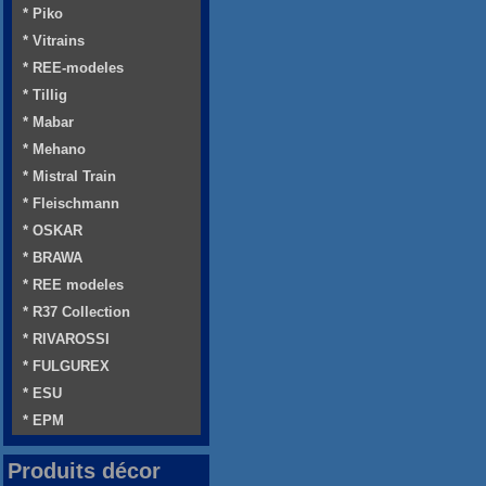
* Piko
* Vitrains
* REE-modeles
* Tillig
* Mabar
* Mehano
* Mistral Train
* Fleischmann
* OSKAR
* BRAWA
* REE modeles
* R37 Collection
* RIVAROSSI
* FULGUREX
* ESU
* EPM
Produits décor