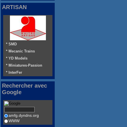
ARTISAN
* SMD
* Mecanic Trains
* YD Models
* Miniatures-Passion
* InterFer
Rechercher avec
Google
amfg.dyndns.org
WWW