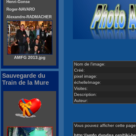
Henri-Gonse
Roger-NAVARO
Alexandre-RADMACHER
AMFG 2013.jpg
Nom de l'image:
Créé:
Sauvegarde du
pixel image:
Train de la Mure
échelleImage:
Visites:
Description:
Auteur:
Vous pouvez afficher cette page 
http://amfg.dyndns.org/tiki