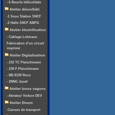
- 6 Boucle hélicoïdale
Atelier décor/bâti
-1 Sous Station SNCF
-2 Halle SNCF AMFG
Atelier électrification
- Cablage Lokmaus
Fabrication d’un circuit
imprimé
Atelier Digitalisation
- 232 TC Fleischmann
- 230 F-Fleischmann
- BB 8159 Roco
- 2NNG Jouef
Atelier locos vagons
- Aérateur Voiture DEV
Atelier Divers
-Caisses de transport