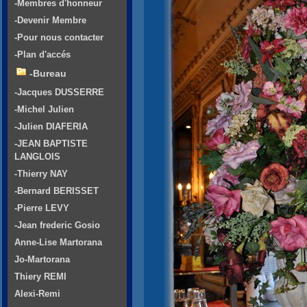
-Membres d'honneur
-Devenir Membre
-Pour nous contacter
-Plan d'accés
-Bureau
-Jacques DUSSERRE
-Michel Julien
-Julien DIAFERIA
-JEAN BAPTISTE
LANGLOIS
-Thierry NAY
-Bernard BERISSET
-Pierre LEVY
-Jean frederic Gosio
Anne-Lise Martorana
Jo-Martorana
Thiery REMI
Alexi-Remi