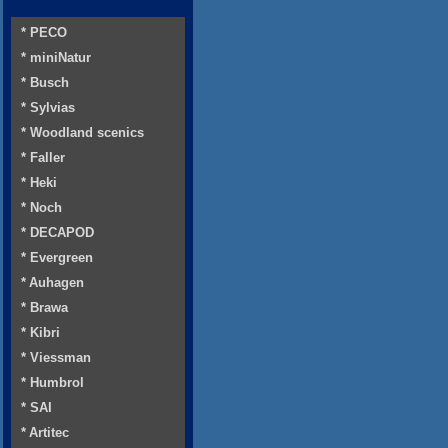
* PECO
* miniNatur
* Busch
* Sylvias
* Woodland scenics
* Faller
* Heki
* Noch
* DECAPOD
* Evergreen
* Auhagen
* Brawa
* Kibri
* Viessman
* Humbrol
* SAI
* Artitec