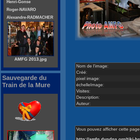
Henri-Gonse
Roger-NAVARO
Alexandre-RADMACHER
AMFG 2013.jpg
Nom de l'image:
Créé:
Sauvegarde du
pixel image:
Train de la Mure
échelleImage:
Visites:
Description:
Auteur:
Vous pouvez afficher cette page 
http://amfg.dyndns.org/tiki