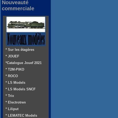
Nouveauté
commerciale
* Sur les étagères
* JOUEF
*Catalogue Jouef 2021
* T2M-PIKO
* ROCO
* LS Models
* LS Models SNCF
* Trix
* Electrotren
* Liliput
* LEMATEC Models