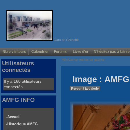
Gare de Grenoble
Nbre visiteurs
Calendrier
Forums
Livre d'or
N'hésitez pas à laisse
Voir/Cacher menus de gauche
Utilisateurs
connectés
Image : AMFG 
Il y a 160 utilisateurs
connectés
Retour à la galerie
AMFG INFO
-Accueil
-Historique AMFG