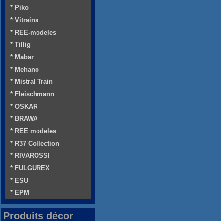
* Piko
* Vitrains
* REE-modeles
* Tillig
* Mabar
* Mehano
* Mistral Train
* Fleischmann
* OSKAR
* BRAWA
* REE modeles
* R37 Collection
* RIVAROSSI
* FULGUREX
* ESU
* EPM
Produits décor