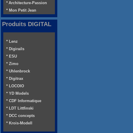
* Architecture-Passion
* Mon Petit Jean
Produits DIGITAL
* Lenz
* Digirails
* ESU
* Zimo
* Uhlenbrock
* Digitrax
* LOCOIO
* YD Models
* CDF Informatique
* LDT Littfinski
* DCC concepts
* Krois-Modell