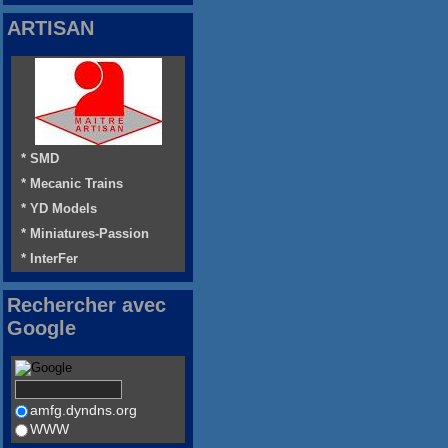
ARTISAN
* SMD
* Mecanic Trains
* YD Models
* Miniatures-Passion
* InterFer
Rechercher avec
Google
amfg.dyndns.org
WWW