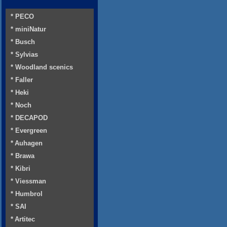
* PECO
* miniNatur
* Busch
* Sylvias
* Woodland scenics
* Faller
* Heki
* Noch
* DECAPOD
* Evergreen
* Auhagen
* Brawa
* Kibri
* Viessman
* Humbrol
* SAI
* Artitec