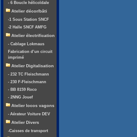
- 6 Boucle hélicoïdale
Atelier décor/bâti
-1 Sous Station SNCF
-2 Halle SNCF AMFG
Atelier électrification
- Cablage Lokmaus
Fabrication d’un circuit
imprimé
Atelier Digitalisation
- 232 TC Fleischmann
- 230 F-Fleischmann
- BB 8159 Roco
- 2NNG Jouef
Atelier locos vagons
- Aérateur Voiture DEV
Atelier Divers
-Caisses de transport