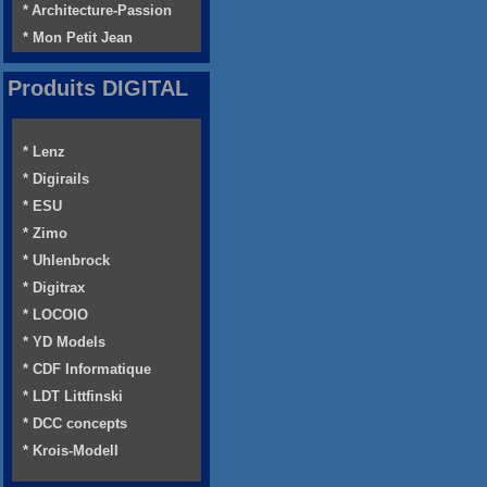
* Architecture-Passion
* Mon Petit Jean
Produits DIGITAL
* Lenz
* Digirails
* ESU
* Zimo
* Uhlenbrock
* Digitrax
* LOCOIO
* YD Models
* CDF Informatique
* LDT Littfinski
* DCC concepts
* Krois-Modell