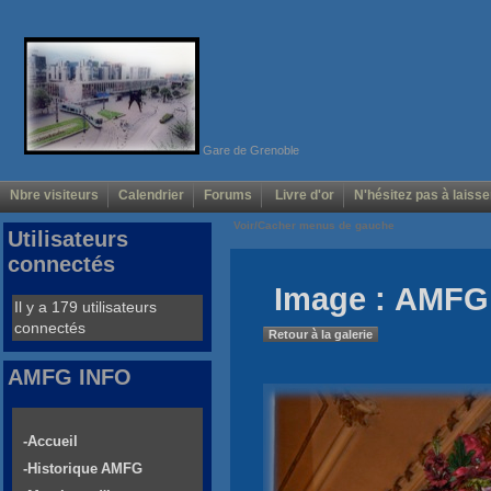
Gare de Grenoble
Nbre visiteurs
Calendrier
Forums
Livre d'or
N'hésitez pas à laisse
Voir/Cacher menus de gauche
Utilisateurs
connectés
Image : AMFG 
Il y a 179 utilisateurs
connectés
Retour à la galerie
AMFG INFO
-Accueil
-Historique AMFG