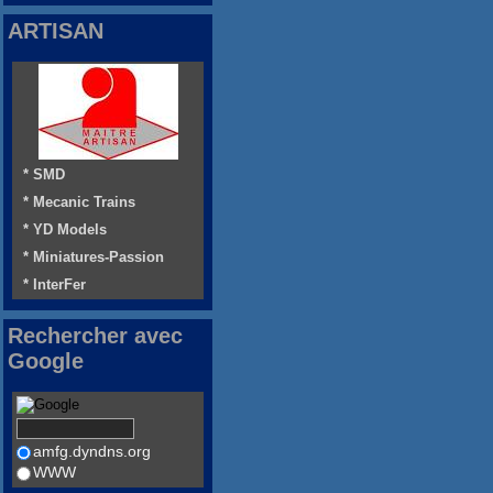
ARTISAN
* SMD
* Mecanic Trains
* YD Models
* Miniatures-Passion
* InterFer
Rechercher avec
Google
amfg.dyndns.org
WWW