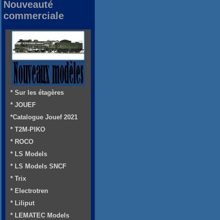
Nouveauté
commerciale
* Sur les étagères
* JOUEF
*Catalogue Jouef 2021
* T2M-PIKO
* ROCO
* LS Models
* LS Models SNCF
* Trix
* Electrotren
* Liliput
* LEMATEC Models