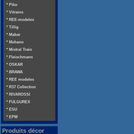
* Piko
* Vitrains
* REE-modeles
* Tillig
* Mabar
* Mehano
* Mistral Train
* Fleischmann
* OSKAR
* BRAWA
* REE modeles
* R37 Collection
* RIVAROSSI
* FULGUREX
* ESU
* EPM
Produits décor