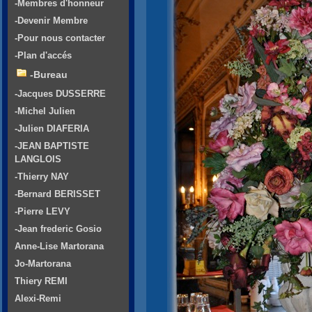
-Membres d'honneur
-Devenir Membre
-Pour nous contacter
-Plan d'accés
-Bureau
-Jacques DUSSERRE
-Michel Julien
-Julien DIAFERIA
-JEAN BAPTISTE
LANGLOIS
-Thierry NAY
-Bernard BERISSET
-Pierre LEVY
-Jean frederic Gosio
Anne-Lise Martorana
Jo-Martorana
Thiery REMI
Alexi-Remi