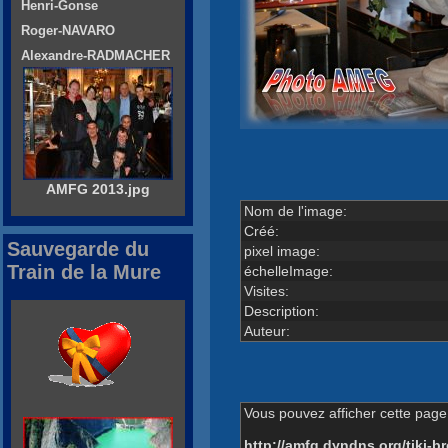
Henri-Gonse
Roger-NAVARO
Alexandre-RADMACHER
AMFG 2013.jpg
Nom de l'image:
Créé:
Sauvegarde du
pixel image:
Train de la Mure
échelleImage:
Visites:
Description:
Auteur:
Vous pouvez afficher cette page 
http://amfg.dyndns.org/tiki