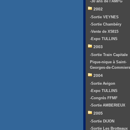
-30 ans de l'AMFG
2002
-Sortie VEYNES
-Sortie Chambéry
-Vente de X5815
-Expo TULLINS
2003
-Sortie Train Capitale
Pique-nique à Saint-
Georges-de-Commier
2004
-Sortie Avigon
-Expo TULLINS
-Congrés FFMF
-Sortie AMBERIEUX
2005
-Sortie DIJON
-Sortie Les Brotteaux