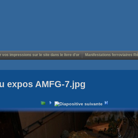
r vos impressions sur le site dans le livre d'or
Manifestations ferroviaires R
au expos AMFG-7.jpg