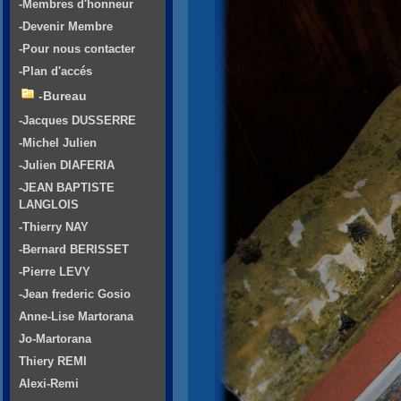
-Membres d'honneur
-Devenir Membre
-Pour nous contacter
-Plan d'accés
-Bureau
-Jacques DUSSERRE
-Michel Julien
-Julien DIAFERIA
-JEAN BAPTISTE
LANGLOIS
-Thierry NAY
-Bernard BERISSET
-Pierre LEVY
-Jean frederic Gosio
Anne-Lise Martorana
Jo-Martorana
Thiery REMI
Alexi-Remi