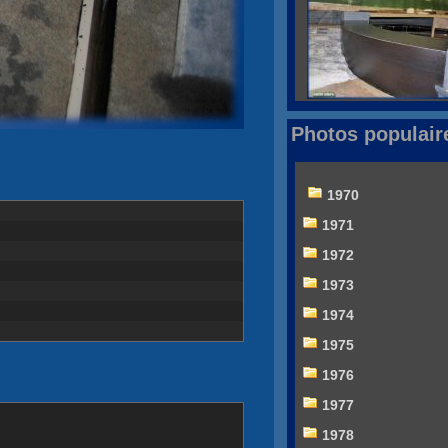
Photos populair
1970
1971
1972
1973
1974
1975
1976
1977
1978