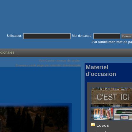
Utilisateur:
Mot de passe:
J'ai oublié mon mot de p
égionales
Voir/Cacher menus de droite
Envoyez cette page par courrier électronique
Materiel
d'occasion
Locos