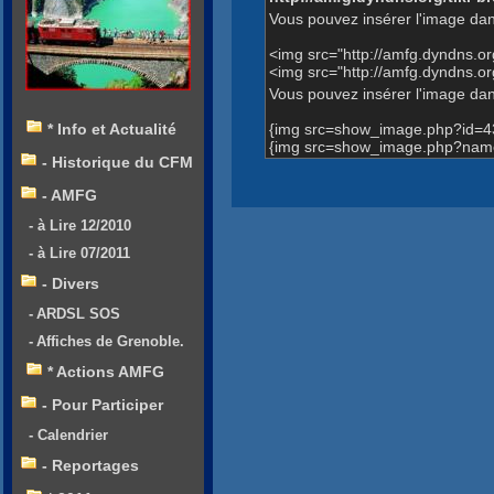
Vous pouvez insérer l'image dan
<img src="http://amfg.dyndns.
<img src="http://amfg.dyndns
Vous pouvez insérer l'image dans
{img src=show_image.php?id=4
* Info et Actualité
{img src=show_image.php?name
- Historique du CFM
- AMFG
- à Lire 12/2010
- à Lire 07/2011
- Divers
- ARDSL SOS
- Affiches de Grenoble.
* Actions AMFG
- Pour Participer
- Calendrier
- Reportages