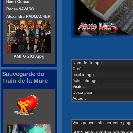
Henri-Gonse
Roger-NAVARO
Alexandre-RADMACHER
AMFG 2013.jpg
Nom de l'image:
Créé:
Sauvegarde du
pixel image:
Train de la Mure
échelleImage:
Visites:
Description:
Auteur:
Vous pouvez afficher cette page 
http://amfg.dyndns.org/tiki