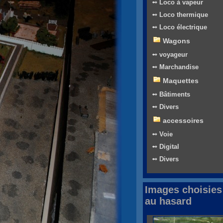
➻ Loco à vapeur
➻ Loco thermique
➻ Loco électrique
Wagons
➻ voyageur
➻ Marchandise
Maquettes
➻ Bâtiments
➻ Divers
accessoires
➻ Voie
➻ Digital
➻ Divers
Images choisies
au hasard