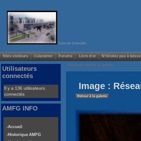
Gare de Grenoble
Nbre visiteurs
Calendrier
Forums
Livre d'or
N'hésitez pas à laisse
Voir/Cacher menus de gauche
Utilisateurs
connectés
Image : Rése
Il y a 136 utilisateurs
connectés
Retour à la galerie
AMFG INFO
-Accueil
-Historique AMFG