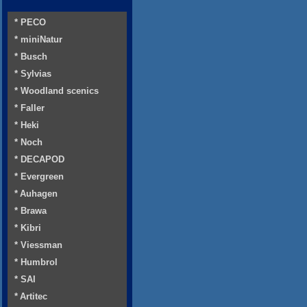
* PECO
* miniNatur
* Busch
* Sylvias
* Woodland scenics
* Faller
* Heki
* Noch
* DECAPOD
* Evergreen
* Auhagen
* Brawa
* Kibri
* Viessman
* Humbrol
* SAI
* Artitec