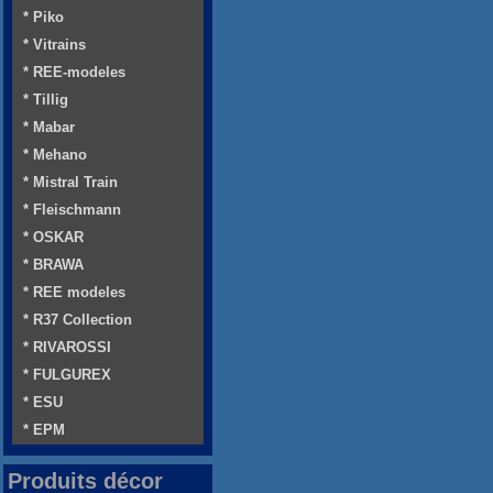
* Piko
* Vitrains
* REE-modeles
* Tillig
* Mabar
* Mehano
* Mistral Train
* Fleischmann
* OSKAR
* BRAWA
* REE modeles
* R37 Collection
* RIVAROSSI
* FULGUREX
* ESU
* EPM
Produits décor