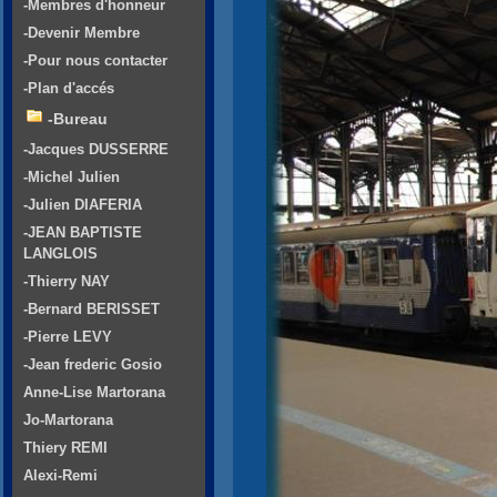
-Membres d'honneur
-Devenir Membre
-Pour nous contacter
-Plan d'accés
-Bureau
-Jacques DUSSERRE
-Michel Julien
-Julien DIAFERIA
-JEAN BAPTISTE
LANGLOIS
-Thierry NAY
-Bernard BERISSET
-Pierre LEVY
-Jean frederic Gosio
Anne-Lise Martorana
Jo-Martorana
Thiery REMI
Alexi-Remi