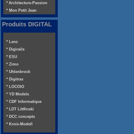
* Architecture-Passion
* Mon Petit Jean
Produits DIGITAL
* Lenz
* Digirails
* ESU
* Zimo
* Uhlenbrock
* Digitrax
* LOCOIO
* YD Models
* CDF Informatique
* LDT Littfinski
* DCC concepts
* Krois-Modell