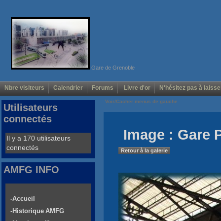
Gare de Grenoble
Nbre visiteurs
Calendrier
Forums
Livre d'or
N'hésitez pas à laisse
Voir/Cacher menus de gauche
Utilisateurs
connectés
Image : Gare P
Il y a 170 utilisateurs
connectés
Retour à la galerie
AMFG INFO
-Accueil
-Historique AMFG