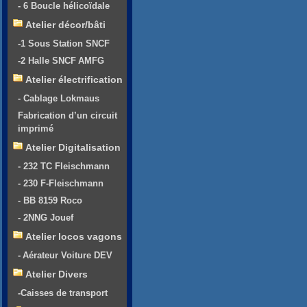
- 6 Boucle hélicoïdale
Atelier décor/bâti
-1 Sous Station SNCF
-2 Halle SNCF AMFG
Atelier électrification
- Cablage Lokmaus
Fabrication d’un circuit
imprimé
Atelier Digitalisation
- 232 TC Fleischmann
- 230 F-Fleischmann
- BB 8159 Roco
- 2NNG Jouef
Atelier locos vagons
- Aérateur Voiture DEV
Atelier Divers
-Caisses de transport