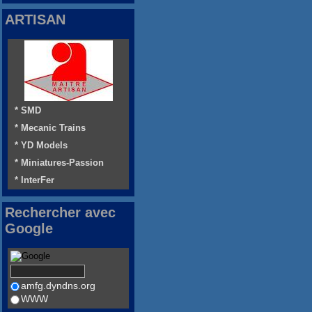
ARTISAN
* SMD
* Mecanic Trains
* YD Models
* Miniatures-Passion
* InterFer
Rechercher avec
Google
amfg.dyndns.org
WWW