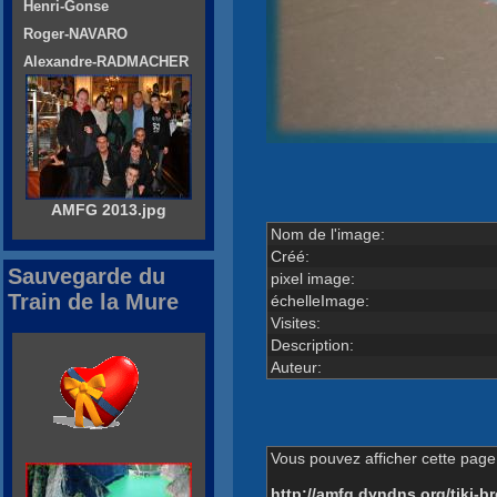
Henri-Gonse
Roger-NAVARO
Alexandre-RADMACHER
AMFG 2013.jpg
Nom de l'image:
Créé:
Sauvegarde du
pixel image:
Train de la Mure
échelleImage:
Visites:
Description:
Auteur:
Vous pouvez afficher cette page 
http://amfg.dyndns.org/tiki