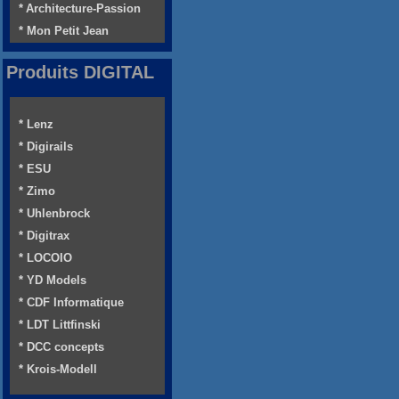
* Architecture-Passion
* Mon Petit Jean
Produits DIGITAL
* Lenz
* Digirails
* ESU
* Zimo
* Uhlenbrock
* Digitrax
* LOCOIO
* YD Models
* CDF Informatique
* LDT Littfinski
* DCC concepts
* Krois-Modell