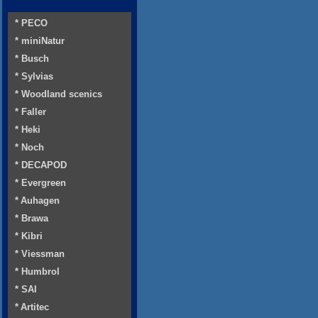
* PECO
* miniNatur
* Busch
* Sylvias
* Woodland scenics
* Faller
* Heki
* Noch
* DECAPOD
* Evergreen
* Auhagen
* Brawa
* Kibri
* Viessman
* Humbrol
* SAI
* Artitec