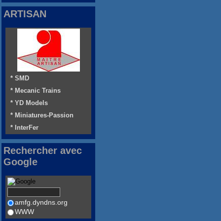
ARTISAN
* SMD
* Mecanic Trains
* YD Models
* Miniatures-Passion
* InterFer
Rechercher avec
Google
amfg.dyndns.org
WWW