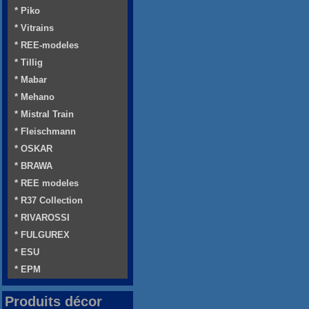
* Piko
* Vitrains
* REE-modeles
* Tillig
* Mabar
* Mehano
* Mistral Train
* Fleischmann
* OSKAR
* BRAWA
* REE modeles
* R37 Collection
* RIVAROSSI
* FULGUREX
* ESU
* EPM
Produits décor