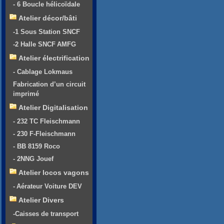
- 6 Boucle hélicoïdale
Atelier décor/bâti
-1 Sous Station SNCF
-2 Halle SNCF AMFG
Atelier électrification
- Cablage Lokmaus
Fabrication d’un circuit
imprimé
Atelier Digitalisation
- 232 TC Fleischmann
- 230 F-Fleischmann
- BB 8159 Roco
- 2NNG Jouef
Atelier locos vagons
- Aérateur Voiture DEV
Atelier Divers
-Caisses de transport