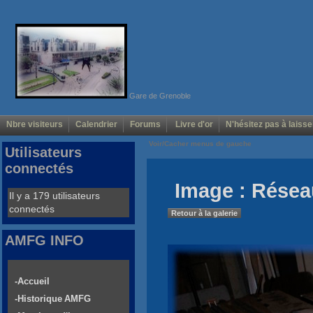
Gare de Grenoble
Nbre visiteurs
Calendrier
Forums
Livre d'or
N'hésitez pas à laisse
Voir/Cacher menus de gauche
Utilisateurs
connectés
Image : Rése
Il y a 179 utilisateurs
connectés
Retour à la galerie
AMFG INFO
-Accueil
-Historique AMFG