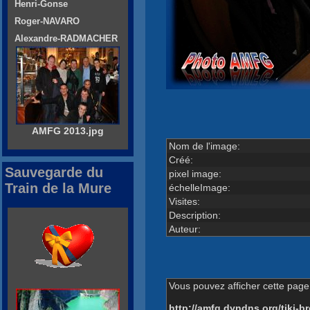
Henri-Gonse
Roger-NAVARO
Alexandre-RADMACHER
AMFG 2013.jpg
Nom de l'image:
Créé:
Sauvegarde du
pixel image:
Train de la Mure
échelleImage:
Visites:
Description:
Auteur:
Vous pouvez afficher cette page 
http://amfg.dyndns.org/tiki