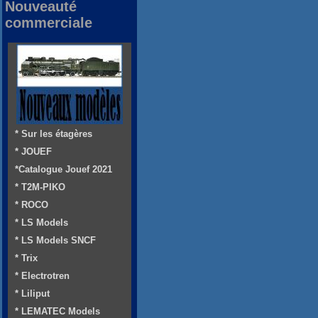
Nouveauté
commerciale
* Sur les étagères
* JOUEF
*Catalogue Jouef 2021
* T2M-PIKO
* ROCO
* LS Models
* LS Models SNCF
* Trix
* Electrotren
* Liliput
* LEMATEC Models