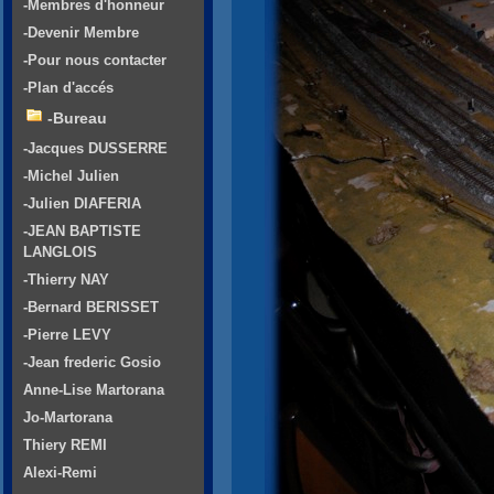
-Membres d'honneur
-Devenir Membre
-Pour nous contacter
-Plan d'accés
-Bureau
-Jacques DUSSERRE
-Michel Julien
-Julien DIAFERIA
-JEAN BAPTISTE
LANGLOIS
-Thierry NAY
-Bernard BERISSET
-Pierre LEVY
-Jean frederic Gosio
Anne-Lise Martorana
Jo-Martorana
Thiery REMI
Alexi-Remi