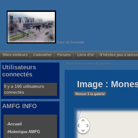
Gare de Grenoble
Nbre visiteurs
Calendrier
Forums
Livre d'or
N'hésitez pas à laisse
Voir/Cacher menus de gauche
Utilisateurs
connectés
Image : Monest
Il y a 166 utilisateurs
connectés
Retour à la galerie
AMFG INFO
-Accueil
-Historique AMFG