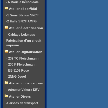
- 6 Boucle hélicoïdale
Atelier décor/bâti
-1 Sous Station SNCF
-2 Halle SNCF AMFG
Atelier électrification
- Cablage Lokmaus
Fabrication d’un circuit
imprimé
Atelier Digitalisation
- 232 TC Fleischmann
- 230 F-Fleischmann
- BB 8159 Roco
- 2NNG Jouef
Atelier locos vagons
- Aérateur Voiture DEV
Atelier Divers
-Caisses de transport