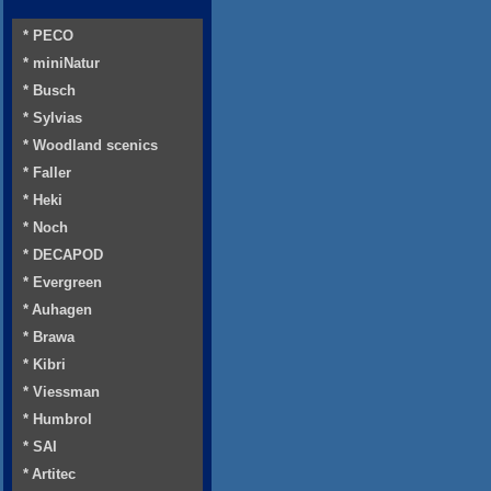
* PECO
* miniNatur
* Busch
* Sylvias
* Woodland scenics
* Faller
* Heki
* Noch
* DECAPOD
* Evergreen
* Auhagen
* Brawa
* Kibri
* Viessman
* Humbrol
* SAI
* Artitec