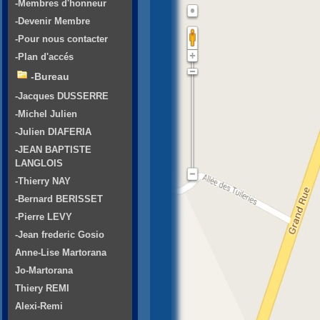
-Membres d'honneur
-Devenir Membre
-Pour nous contacter
-Plan d'accés
-Bureau
-Jacques DUSSERRE
-Michel Julien
-Julien DIAFERIA
-JEAN BAPTISTE
LANGLOIS
-Thierry NAY
-Bernard BERISSET
-Pierre LEVY
-Jean frederic Gosio
Anne-Lise Martorana
Jo-Martorana
Thiery REMI
Alexi-Remi