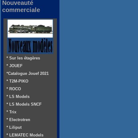
Nouveauté
commerciale
* Sur les étagères
* JOUEF
*Catalogue Jouef 2021
* T2M-PIKO
* ROCO
* LS Models
* LS Models SNCF
* Trix
* Electrotren
* Liliput
* LEMATEC Models