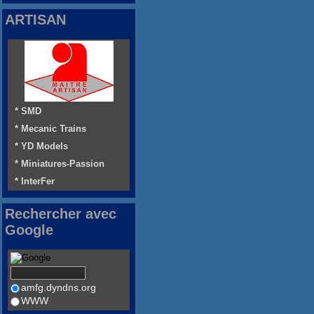
ARTISAN
* SMD
* Mecanic Trains
* YD Models
* Miniatures-Passion
* InterFer
Rechercher avec
Google
amfg.dyndns.org
WWW