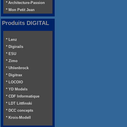
* Architecture-Passion
* Mon Petit Jean
Produits DIGITAL
* Lenz
* Digirails
* ESU
* Zimo
* Uhlenbrock
* Digitrax
* LOCOIO
* YD Models
* CDF Informatique
* LDT Littfinski
* DCC concepts
* Krois-Modell