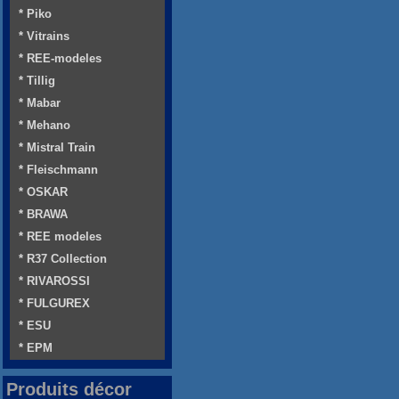
* Piko
* Vitrains
* REE-modeles
* Tillig
* Mabar
* Mehano
* Mistral Train
* Fleischmann
* OSKAR
* BRAWA
* REE modeles
* R37 Collection
* RIVAROSSI
* FULGUREX
* ESU
* EPM
Produits décor