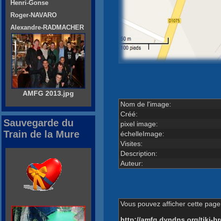
Henri-Gonse
Roger-NAVARO
Alexandre-RADMACHER
AMFG 2013.jpg
Nom de l'image:
Créé:
Sauvegarde du
pixel image:
Train de la Mure
échelleImage:
Visites:
Description:
Auteur:
Vous pouvez afficher cette page 
http://amfg.dyndns.org/tiki