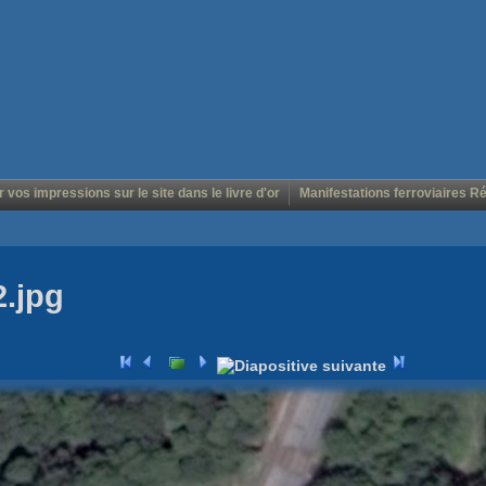
r vos impressions sur le site dans le livre d'or
Manifestations ferroviaires R
2.jpg