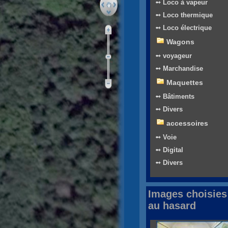
➻ Loco à vapeur
➻ Loco thermique
➻ Loco électrique
Wagons
➻ voyageur
➻ Marchandise
Maquettes
➻ Bâtiments
➻ Divers
accessoires
➻ Voie
➻ Digital
➻ Divers
Images choisies
au hasard