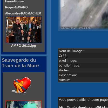
Henri-Gonse
Roger-NAVARO
Alexandre-RADMACHER
AMFG 2013.jpg
Nom de l'image:
Créé:
Sauvegarde du
pixel image:
Train de la Mure
échelleImage:
Visites:
Description:
Auteur:
Vous pouvez afficher cette page 
http://amfg.dyndns.org/tiki