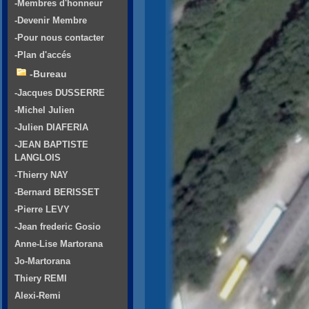
-Membres d'honneur
-Devenir Membre
-Pour nous contacter
-Plan d'accés
-Bureau
-Jacques DUSSERRE
-Michel Julien
-Julien DIAFERIA
-JEAN BAPTISTE
LANGLOIS
-Thierry NAY
-Bernard BERISSET
-Pierre LEVY
-Jean frederic Gosio
Anne-Lise Martorana
Jo-Martorana
Thiery REMI
Alexi-Remi