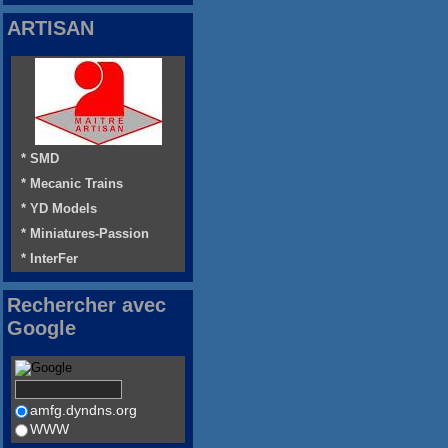
ARTISAN
* SMD
* Mecanic Trains
* YD Models
* Miniatures-Passion
* InterFer
Rechercher avec
Google
amfg.dyndns.org
WWW