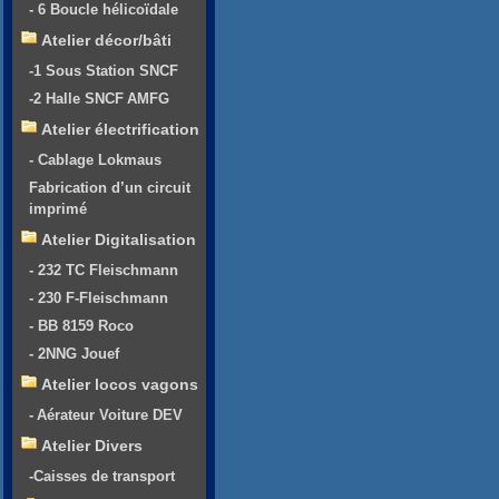
- 6 Boucle hélicoïdale
Atelier décor/bâti
-1 Sous Station SNCF
-2 Halle SNCF AMFG
Atelier électrification
- Cablage Lokmaus
Fabrication d’un circuit
imprimé
Atelier Digitalisation
- 232 TC Fleischmann
- 230 F-Fleischmann
- BB 8159 Roco
- 2NNG Jouef
Atelier locos vagons
- Aérateur Voiture DEV
Atelier Divers
-Caisses de transport