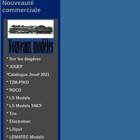
Nouveauté
commerciale
* Sur les étagères
* JOUEF
*Catalogue Jouef 2021
* T2M-PIKO
* ROCO
* LS Models
* LS Models SNCF
* Trix
* Electrotren
* Liliput
* LEMATEC Models