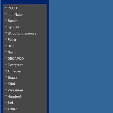
* PECO
* miniNatur
* Busch
* Sylvias
* Woodland scenics
* Faller
* Heki
* Noch
* DECAPOD
* Evergreen
* Auhagen
* Brawa
* Kibri
* Viessman
* Humbrol
* SAI
* Artitec