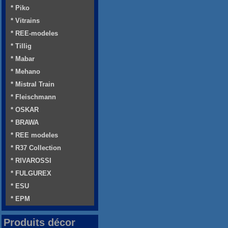
* Piko
* Vitrains
* REE-modeles
* Tillig
* Mabar
* Mehano
* Mistral Train
* Fleischmann
* OSKAR
* BRAWA
* REE modeles
* R37 Collection
* RIVAROSSI
* FULGUREX
* ESU
* EPM
Produits décor