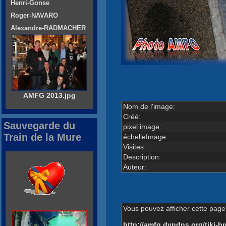
Henri-Gonse
Roger-NAVARO
Alexandre-RADMACHER
AMFG 2013.jpg
Nom de l'image:
Créé:
Sauvegarde du
pixel image:
Train de la Mure
échelleImage:
Visites:
Description:
Auteur:
Vous pouvez afficher cette page 
http://amfg.dyndns.org/tiki