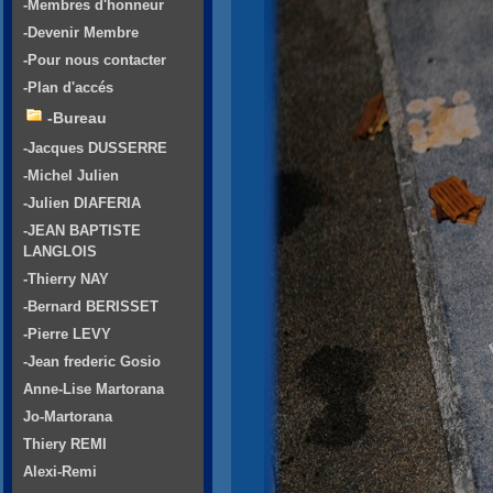
-Membres d'honneur
-Devenir Membre
-Pour nous contacter
-Plan d'accés
-Bureau
-Jacques DUSSERRE
-Michel Julien
-Julien DIAFERIA
-JEAN BAPTISTE
LANGLOIS
-Thierry NAY
-Bernard BERISSET
-Pierre LEVY
-Jean frederic Gosio
Anne-Lise Martorana
Jo-Martorana
Thiery REMI
Alexi-Remi