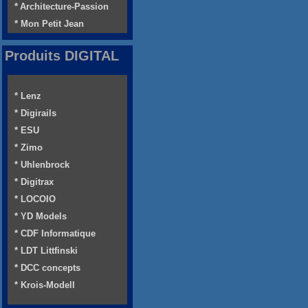
* Architecture-Passion
* Mon Petit Jean
Produits DIGITAL
* Lenz
* Digirails
* ESU
* Zimo
* Uhlenbrock
* Digitrax
* LOCOIO
* YD Models
* CDF Informatique
* LDT Littfinski
* DCC concepts
* Krois-Modell