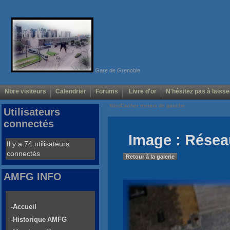
Gare de Grenoble
Nbre visiteurs
Calendrier
Forums
Livre d'or
N'hésitez pas à laisse
Voir/Cacher menus de gauche
Utilisateurs
connectés
Image : Rése
Il y a 74 utilisateurs
connectés
Retour à la galerie
AMFG INFO
-Accueil
-Historique AMFG