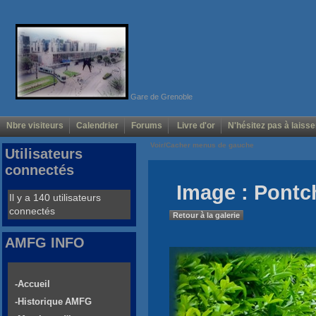
Gare de Grenoble
Nbre visiteurs
Calendrier
Forums
Livre d'or
N'hésitez pas à laisse
Voir/Cacher menus de gauche
Utilisateurs
connectés
Image : Pontc
Il y a 140 utilisateurs
connectés
Retour à la galerie
AMFG INFO
-Accueil
-Historique AMFG