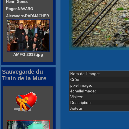
Henri-Gonse
Roger-NAVARO
Alexandre-RADMACHER
AMFG 2013.jpg
Sauvegarde du
Nom de l'image:
Train de la Mure
Créé:
pixel image:
échelleImage:
Visites:
Description:
Auteur: