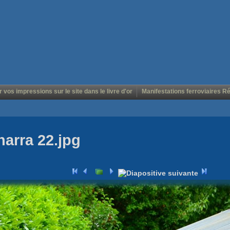
r vos impressions sur le site dans le livre d'or
Manifestations ferroviaires R
harra 22.jpg