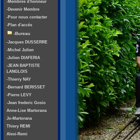
-Membres d'honneur
-Devenir Membre
-Pour nous contacter
-Plan d'accés
-Bureau
-Jacques DUSSERRE
-Michel Julien
-Julien DIAFERIA
-JEAN BAPTISTE
LANGLOIS
-Thierry NAY
-Bernard BERISSET
-Pierre LEVY
-Jean frederic Gosio
Anne-Lise Martorana
Jo-Martorana
Thiery REMI
Alexi-Remi