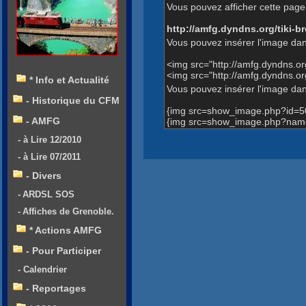
Vous pouvez afficher cette page 
http://amfg.dyndns.org/tiki
Vous pouvez insérer l'image dan
<img src="http://amfg.dyndns.
<img src="http://amfg.dyndns.
* Info et Actualité
Vous pouvez insérer l'image dans
- Historique du CFM
{img src=show_image.php?id=5
- AMFG
{img src=show_image.php?name=
- à Lire 12/2010
- à Lire 07/2011
- Divers
- ARDSL SOS
- Affiches de Grenoble.
* Actions AMFG
- Pour Participer
- Calendrier
- Reportages