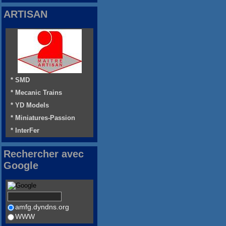
ARTISAN
* SMD
* Mecanic Trains
* YD Models
* Miniatures-Passion
* InterFer
Rechercher avec
Google
amfg.dyndns.org
WWW