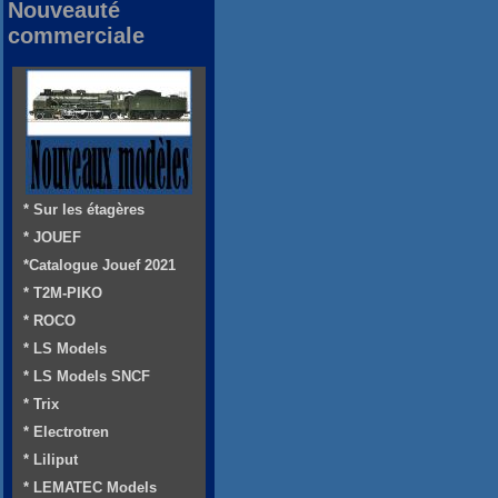
Nouveauté
commerciale
* Sur les étagères
* JOUEF
*Catalogue Jouef 2021
* T2M-PIKO
* ROCO
* LS Models
* LS Models SNCF
* Trix
* Electrotren
* Liliput
* LEMATEC Models