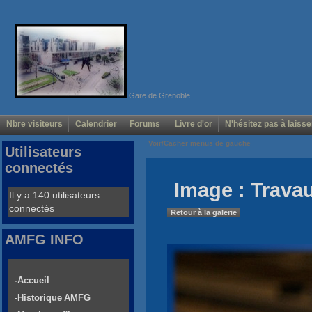
Gare de Grenoble
Nbre visiteurs
Calendrier
Forums
Livre d'or
N'hésitez pas à laisse
Voir/Cacher menus de gauche
Utilisateurs
connectés
Image : Trava
Il y a 140 utilisateurs
connectés
Retour à la galerie
AMFG INFO
-Accueil
-Historique AMFG