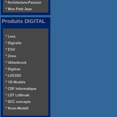
* Architecture-Passion
* Mon Petit Jean
Produits DIGITAL
* Lenz
* Digirails
* ESU
* Zimo
* Uhlenbrock
* Digitrax
* LOCOIO
* YD Models
* CDF Informatique
* LDT Littfinski
* DCC concepts
* Krois-Modell