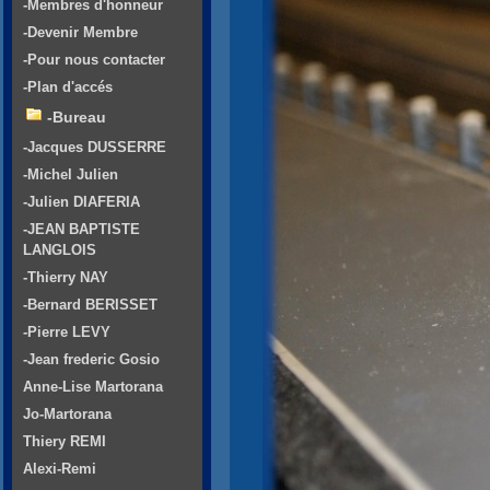
-Membres d'honneur
-Devenir Membre
-Pour nous contacter
-Plan d'accés
-Bureau
-Jacques DUSSERRE
-Michel Julien
-Julien DIAFERIA
-JEAN BAPTISTE
LANGLOIS
-Thierry NAY
-Bernard BERISSET
-Pierre LEVY
-Jean frederic Gosio
Anne-Lise Martorana
Jo-Martorana
Thiery REMI
Alexi-Remi