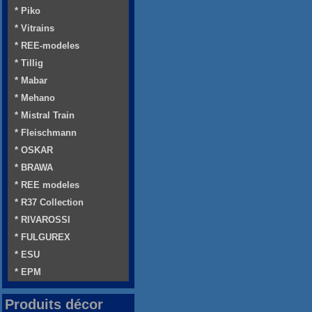
* Piko
* Vitrains
* REE-modeles
* Tillig
* Mabar
* Mehano
* Mistral Train
* Fleischmann
* OSKAR
* BRAWA
* REE modeles
* R37 Collection
* RIVAROSSI
* FULGUREX
* ESU
* EPM
Produits décor