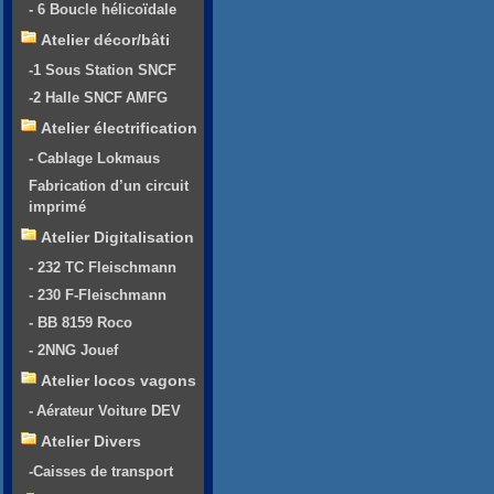
- 6 Boucle hélicoïdale
Atelier décor/bâti
-1 Sous Station SNCF
-2 Halle SNCF AMFG
Atelier électrification
- Cablage Lokmaus
Fabrication d’un circuit
imprimé
Atelier Digitalisation
- 232 TC Fleischmann
- 230 F-Fleischmann
- BB 8159 Roco
- 2NNG Jouef
Atelier locos vagons
- Aérateur Voiture DEV
Atelier Divers
-Caisses de transport