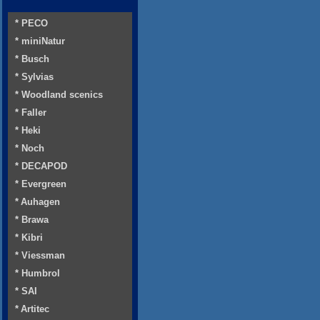
* PECO
* miniNatur
* Busch
* Sylvias
* Woodland scenics
* Faller
* Heki
* Noch
* DECAPOD
* Evergreen
* Auhagen
* Brawa
* Kibri
* Viessman
* Humbrol
* SAI
* Artitec