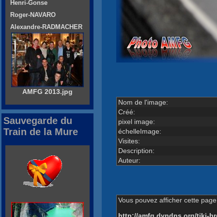
Henri-Gonse
Roger-NAVARO
Alexandre-RADMACHER
AMFG 2013.jpg
Nom de l'image:
Créé:
Sauvegarde du
pixel image:
Train de la Mure
échelleImage:
Visites:
Description:
Auteur:
Vous pouvez afficher cette page 
http://amfg.dyndns.org/tiki