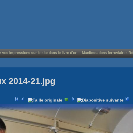
r vos impressions sur le site dans le livre d'or
Manifestations ferroviaires R
ux 2014-21.jpg