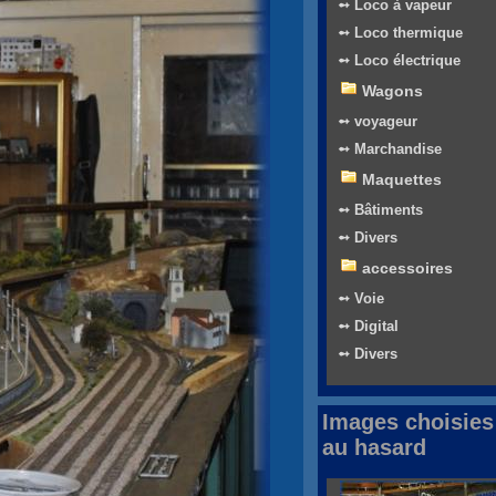
➻ Loco à vapeur
➻ Loco thermique
➻ Loco électrique
Wagons
➻ voyageur
➻ Marchandise
Maquettes
➻ Bâtiments
➻ Divers
accessoires
➻ Voie
➻ Digital
➻ Divers
Images choisies
au hasard