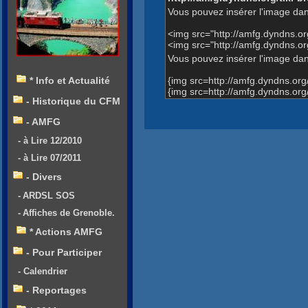
Vous pouvez insérer l'image dan
<img src="http://amfg.dyndns.
<img src="http://amfg.dyndns.
Vous pouvez insérer l'image dans
{img src=http://amfg.dyndns.o
* Info et Actualité
{img src=http://amfg.dyndns.o
- Historique du CFM
- AMFG
- à Lire 12/2010
- à Lire 07/2011
- Divers
- ARDSL SOS
- Affiches de Grenoble.
* Actions AMFG
- Pour Participer
- Calendrier
- Reportages