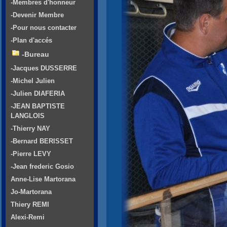
-Membres d'honneur
-Devenir Membre
-Pour nous contacter
-Plan d'accés
-Bureau
-Jacques DUSSERRE
-Michel Julien
-Julien DIAFERIA
-JEAN BAPTISTE
LANGLOIS
-Thierry NAY
-Bernard BERISSET
-Pierre LEVY
-Jean frederic Gosio
Anne-Lise Martorana
Jo-Martorana
Thiery REMI
Alexi-Remi