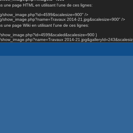
s une page HTML en utilisant l'une de ces lignes:
org/show_image.php?id=4599&scalesize=900" />
org/show_image.php?name=Travaux 2014-21.jpg&scalesize=900" />
 une page Wiki en utilisant l'une de ces lignes:
rg/show_image.php?id=4599&scaled&scalesize=900 }
rg/show_image.php?name=Travaux 2014-21.jpg&galleryId=243&scalesiz