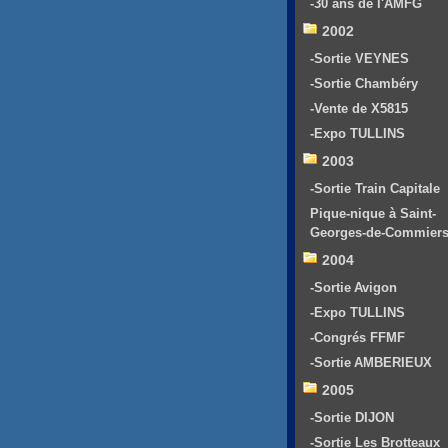
-30 ans de l'AMFG
2002
-Sortie VEYNES
-Sortie Chambéry
-Vente de X5815
-Expo TULLINS
2003
-Sortie Train Capitale
Pique-nique à Saint-
Georges-de-Commier
2004
-Sortie Avigon
-Expo TULLINS
-Congrés FFMF
-Sortie AMBERIEUX
2005
-Sortie DIJON
-Sortie Les Brotteaux