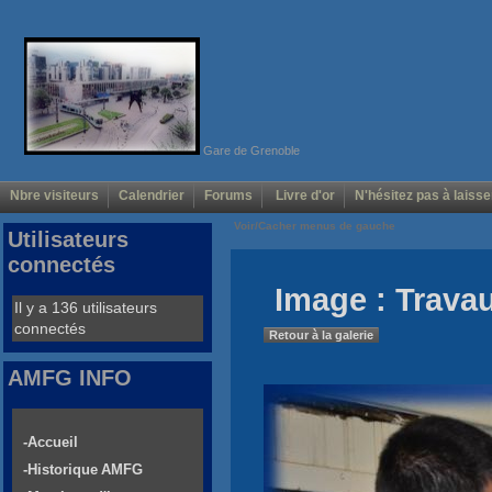
Gare de Grenoble
Nbre visiteurs
Calendrier
Forums
Livre d'or
N'hésitez pas à laisse
Voir/Cacher menus de gauche
Utilisateurs
connectés
Image : Trava
Il y a 136 utilisateurs
connectés
Retour à la galerie
AMFG INFO
-Accueil
-Historique AMFG