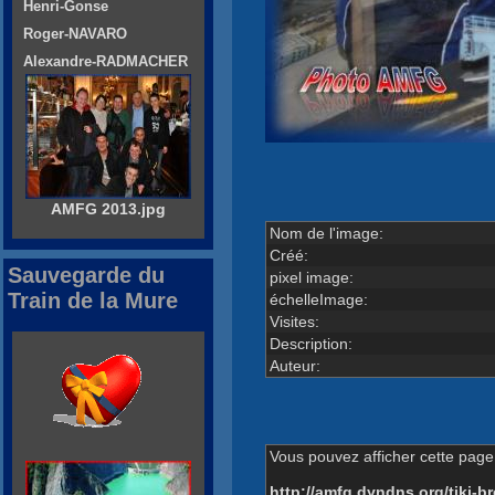
Henri-Gonse
Roger-NAVARO
Alexandre-RADMACHER
AMFG 2013.jpg
Nom de l'image:
Créé:
Sauvegarde du
pixel image:
Train de la Mure
échelleImage:
Visites:
Description:
Auteur:
Vous pouvez afficher cette page 
http://amfg.dyndns.org/tiki