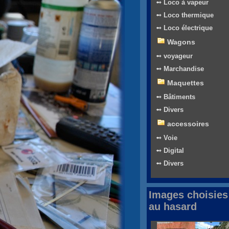
➻ Loco à vapeur
➻ Loco thermique
➻ Loco électrique
Wagons
➻ voyageur
➻ Marchandise
Maquettes
➻ Bâtiments
➻ Divers
accessoires
➻ Voie
➻ Digital
➻ Divers
Images choisies
au hasard