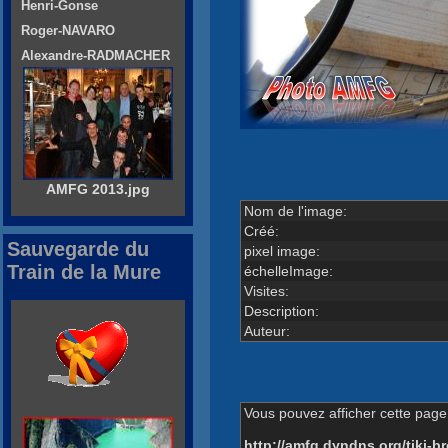
Henri-Gonse
Roger-NAVARO
Alexandre-RADMACHER
AMFG 2013.jpg
Nom de l'image:
Créé:
Sauvegarde du
pixel image:
Train de la Mure
échelleImage:
Visites:
Description:
Auteur:
Vous pouvez afficher cette page 
http://amfg.dyndns.org/tiki