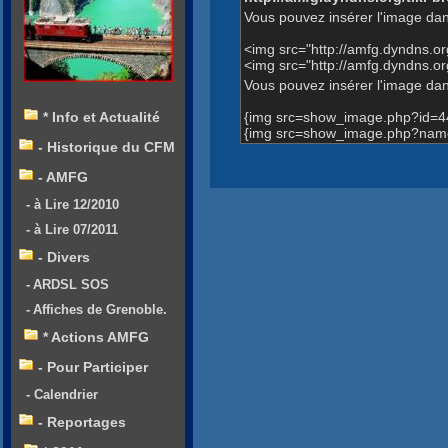
Vous pouvez insérer l'image dan
<img src="http://amfg.dyndns.
<img src="http://amfg.dyndns.
Vous pouvez insérer l'image dans
{img src=show_image.php?id=4
* Info et Actualité
{img src=show_image.php?name
- Historique du CFM
- AMFG
- à Lire 12/2010
- à Lire 07/2011
- Divers
- ARDSL SOS
- Affiches de Grenoble.
* Actions AMFG
- Pour Participer
- Calendrier
- Reportages