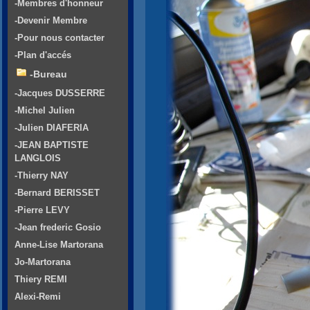
-Membres d'honneur
-Devenir Membre
-Pour nous contacter
-Plan d'accés
-Bureau
-Jacques DUSSERRE
-Michel Julien
-Julien DIAFERIA
-JEAN BAPTISTE
LANGLOIS
-Thierry NAY
-Bernard BERISSET
-Pierre LEVY
-Jean frederic Gosio
Anne-Lise Martorana
Jo-Martorana
Thiery REMI
Alexi-Remi