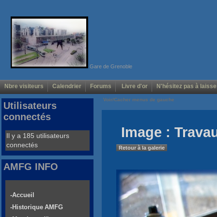
Gare de Grenoble
Nbre visiteurs
Calendrier
Forums
Livre d'or
N'hésitez pas à laisse
Voir/Cacher menus de gauche
Utilisateurs
connectés
Image : Trava
Il y a 185 utilisateurs
connectés
Retour à la galerie
AMFG INFO
-Accueil
-Historique AMFG