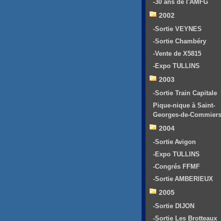
-30 ans de l'AMFG
2002
-Sortie VEYNES
-Sortie Chambéry
-Vente de X5815
-Expo TULLINS
2003
-Sortie Train Capitale
Pique-nique à Saint-
Georges-de-Commier
2004
-Sortie Avigon
-Expo TULLINS
-Congrés FFMF
-Sortie AMBERIEUX
2005
-Sortie DIJON
-Sortie Les Brotteaux