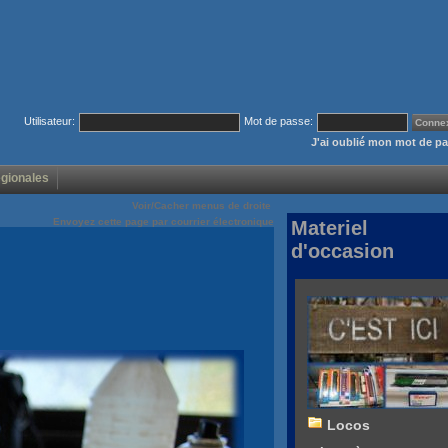
Utilisateur:
Mot de passe:
J'ai oublié mon mot de p
égionales
Voir/Cacher menus de droite
Envoyez cette page par courrier électronique
Materiel
d'occasion
Locos