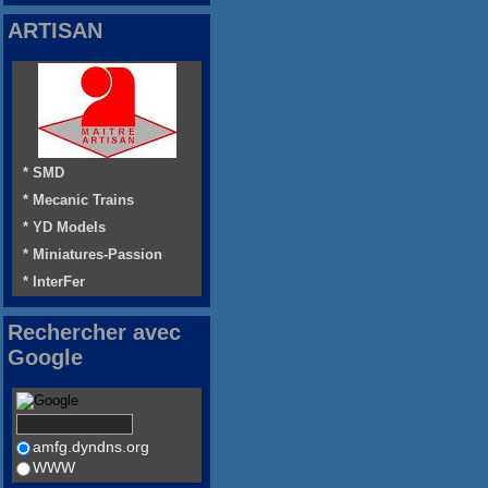
ARTISAN
* SMD
* Mecanic Trains
* YD Models
* Miniatures-Passion
* InterFer
Rechercher avec
Google
amfg.dyndns.org
WWW