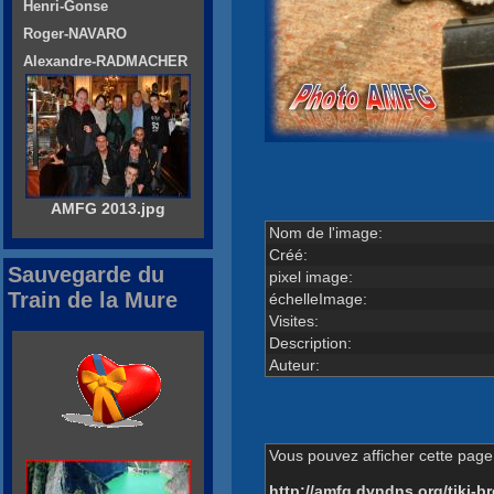
Henri-Gonse
Roger-NAVARO
Alexandre-RADMACHER
AMFG 2013.jpg
Nom de l'image:
Créé:
Sauvegarde du
pixel image:
Train de la Mure
échelleImage:
Visites:
Description:
Auteur:
Vous pouvez afficher cette page 
http://amfg.dyndns.org/tiki