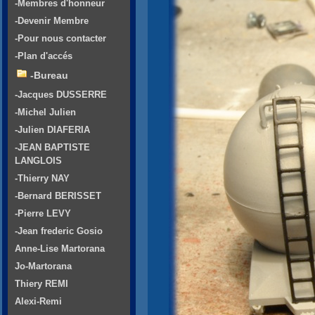
-Membres d'honneur
-Devenir Membre
-Pour nous contacter
-Plan d'accés
-Bureau
-Jacques DUSSERRE
-Michel Julien
-Julien DIAFERIA
-JEAN BAPTISTE
LANGLOIS
-Thierry NAY
-Bernard BERISSET
-Pierre LEVY
-Jean frederic Gosio
Anne-Lise Martorana
Jo-Martorana
Thiery REMI
Alexi-Remi