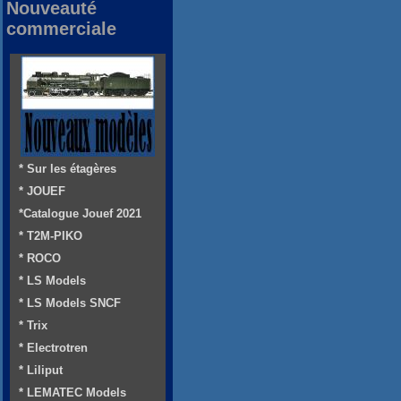
Nouveauté
commerciale
* Sur les étagères
* JOUEF
*Catalogue Jouef 2021
* T2M-PIKO
* ROCO
* LS Models
* LS Models SNCF
* Trix
* Electrotren
* Liliput
* LEMATEC Models