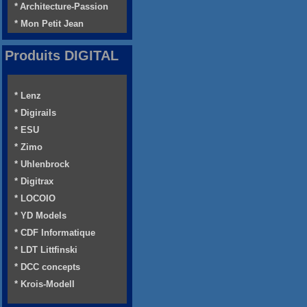
* Architecture-Passion
* Mon Petit Jean
Produits DIGITAL
* Lenz
* Digirails
* ESU
* Zimo
* Uhlenbrock
* Digitrax
* LOCOIO
* YD Models
* CDF Informatique
* LDT Littfinski
* DCC concepts
* Krois-Modell