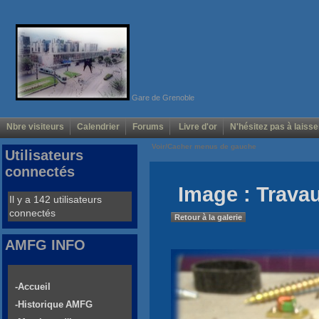
Gare de Grenoble
Nbre visiteurs
Calendrier
Forums
Livre d'or
N'hésitez pas à laisse
Voir/Cacher menus de gauche
Utilisateurs
connectés
Image : Trava
Il y a 142 utilisateurs
connectés
Retour à la galerie
AMFG INFO
-Accueil
-Historique AMFG