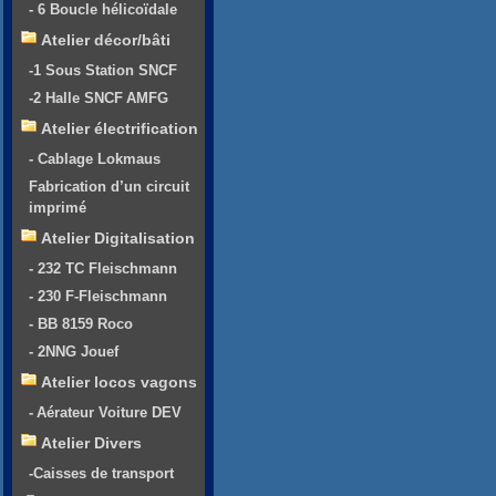
- 6 Boucle hélicoïdale
Atelier décor/bâti
-1 Sous Station SNCF
-2 Halle SNCF AMFG
Atelier électrification
- Cablage Lokmaus
Fabrication d’un circuit
imprimé
Atelier Digitalisation
- 232 TC Fleischmann
- 230 F-Fleischmann
- BB 8159 Roco
- 2NNG Jouef
Atelier locos vagons
- Aérateur Voiture DEV
Atelier Divers
-Caisses de transport