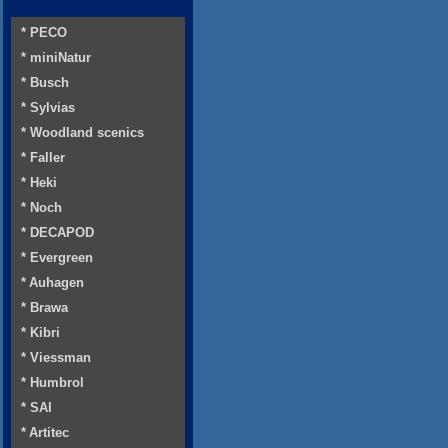
* PECO
* miniNatur
* Busch
* Sylvias
* Woodland scenics
* Faller
* Heki
* Noch
* DECAPOD
* Evergreen
* Auhagen
* Brawa
* Kibri
* Viessman
* Humbrol
* SAI
* Artitec