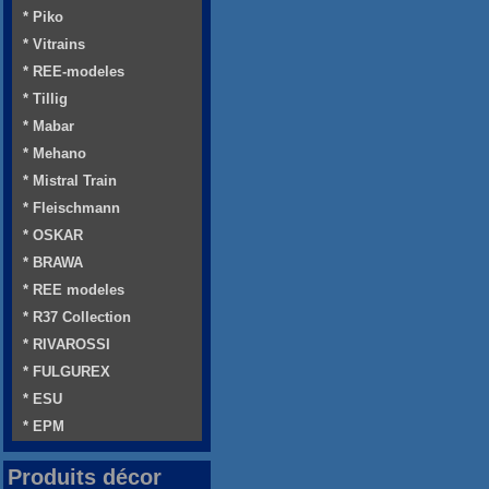
* Piko
* Vitrains
* REE-modeles
* Tillig
* Mabar
* Mehano
* Mistral Train
* Fleischmann
* OSKAR
* BRAWA
* REE modeles
* R37 Collection
* RIVAROSSI
* FULGUREX
* ESU
* EPM
Produits décor