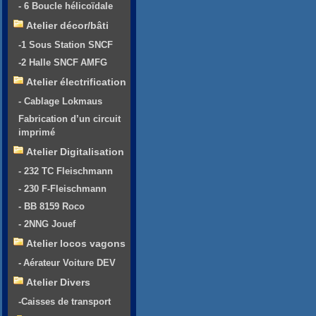
- 6 Boucle hélicoïdale
Atelier décor/bâti
-1 Sous Station SNCF
-2 Halle SNCF AMFG
Atelier électrification
- Cablage Lokmaus
Fabrication d’un circuit
imprimé
Atelier Digitalisation
- 232 TC Fleischmann
- 230 F-Fleischmann
- BB 8159 Roco
- 2NNG Jouef
Atelier locos vagons
- Aérateur Voiture DEV
Atelier Divers
-Caisses de transport