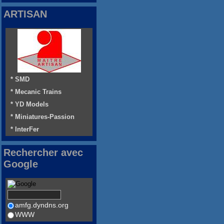
ARTISAN
* SMD
* Mecanic Trains
* YD Models
* Miniatures-Passion
* InterFer
Rechercher avec
Google
amfg.dyndns.org
WWW