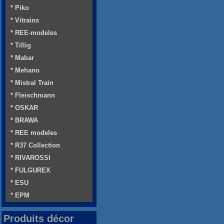
* Piko
* Vitrains
* REE-modeles
* Tillig
* Mabar
* Mehano
* Mistral Train
* Fleischmann
* OSKAR
* BRAWA
* REE modeles
* R37 Collection
* RIVAROSSI
* FULGUREX
* ESU
* EPM
Produits décor