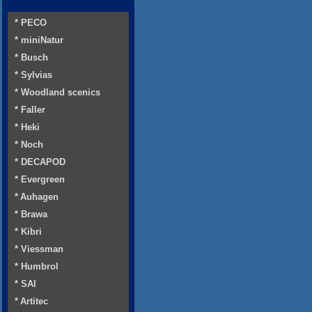
* PECO
* miniNatur
* Busch
* Sylvias
* Woodland scenics
* Faller
* Heki
* Noch
* DECAPOD
* Evergreen
* Auhagen
* Brawa
* Kibri
* Viessman
* Humbrol
* SAI
* Artitec