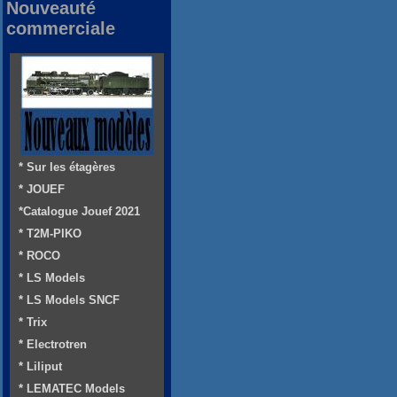
Nouveauté
commerciale
* Sur les étagères
* JOUEF
*Catalogue Jouef 2021
* T2M-PIKO
* ROCO
* LS Models
* LS Models SNCF
* Trix
* Electrotren
* Liliput
* LEMATEC Models