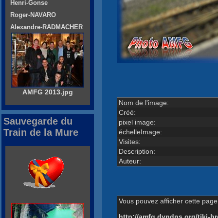
Henri-Gonse
Roger-NAVARO
Alexandre-RADMACHER
AMFG 2013.jpg
Nom de l'image:
Créé:
Sauvegarde du
pixel image:
Train de la Mure
échelleImage:
Visites:
Description:
Auteur:
Vous pouvez afficher cette page 
http://amfg.dyndns.org/tiki