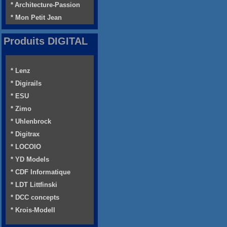
* Architecture-Passion
* Mon Petit Jean
Produits DIGITAL
* Lenz
* Digirails
* ESU
* Zimo
* Uhlenbrock
* Digitrax
* LOCOIO
* YD Models
* CDF Informatique
* LDT Littfinski
* DCC concepts
* Krois-Modell