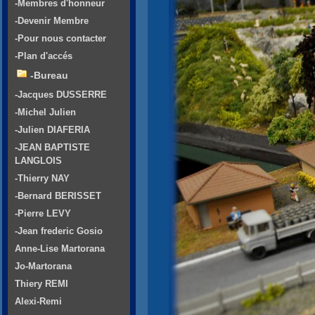
-Membres d'honneur
-Devenir Membre
-Pour nous contacter
-Plan d'accés
-Bureau
-Jacques DUSSERRE
-Michel Julien
-Julien DIAFERIA
-JEAN BAPTISTE
LANGLOIS
-Thierry NAY
-Bernard BERISSET
-Pierre LEVY
-Jean frederic Gosio
Anne-Lise Martorana
Jo-Martorana
Thiery REMI
Alexi-Remi