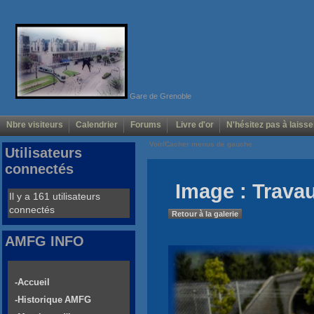
Gare de Grenoble
Nbre visiteurs
Calendrier
Forums
Livre d'or
N'hésitez pas à laisse
Voir/Cacher menus de gauche
Utilisateurs
connectés
Image : Trava
Il y a 161 utilisateurs
connectés
Retour à la galerie
AMFG INFO
-Accueil
-Historique AMFG