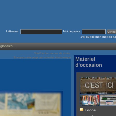
Utilisateur:
Mot de passe:
J'ai oublié mon mot de p
égionales
Voir/Cacher menus de droite
Envoyez cette page par courrier électronique
Materiel
d'occasion
Locos