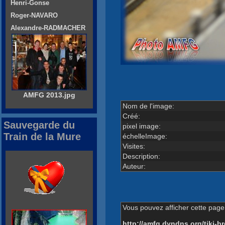
Henri-Gonse
Roger-NAVARO
Alexandre-RADMACHER
AMFG 2013.jpg
Nom de l'image:
Créé:
Sauvegarde du
pixel image:
Train de la Mure
échelleImage:
Visites:
Description:
Auteur:
Vous pouvez afficher cette page 
http://amfg.dyndns.org/tiki