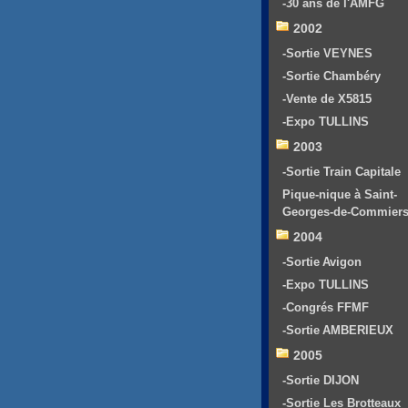
-30 ans de l'AMFG
2002
-Sortie VEYNES
-Sortie Chambéry
-Vente de X5815
-Expo TULLINS
2003
-Sortie Train Capitale
Pique-nique à Saint-
Georges-de-Commier
2004
-Sortie Avigon
-Expo TULLINS
-Congrés FFMF
-Sortie AMBERIEUX
2005
-Sortie DIJON
-Sortie Les Brotteaux