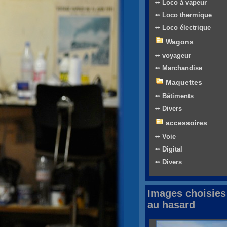
➻ Loco à vapeur
➻ Loco thermique
➻ Loco électrique
Wagons
➻ voyageur
➻ Marchandise
Maquettes
➻ Bâtiments
➻ Divers
accessoires
➻ Voie
➻ Digital
➻ Divers
Images choisies
au hasard