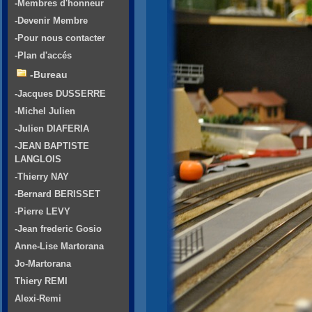
-Membres d'honneur
-Devenir Membre
-Pour nous contacter
-Plan d'accés
-Bureau
-Jacques DUSSERRE
-Michel Julien
-Julien DIAFERIA
-JEAN BAPTISTE
LANGLOIS
-Thierry NAY
-Bernard BERISSET
-Pierre LEVY
-Jean frederic Gosio
Anne-Lise Martorana
Jo-Martorana
Thiery REMI
Alexi-Remi