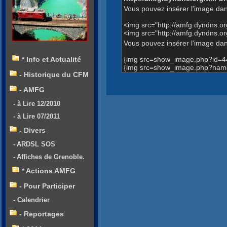
Vous pouvez insérer l'image dan
<img src="http://amfg.dyndns.
<img src="http://amfg.dyndns.
Vous pouvez insérer l'image dans
{img src=show_image.php?id=4
* Info et Actualité
{img src=show_image.php?name
- Historique du CFM
- AMFG
- à Lire 12/2010
- à Lire 07/2011
- Divers
- ARDSL SOS
- Affiches de Grenoble.
* Actions AMFG
- Pour Participer
- Calendrier
- Reportages