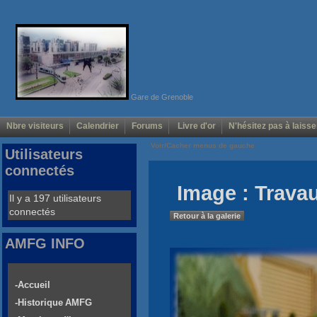
Gare de Grenoble
Nbre visiteurs
Calendrier
Forums
Livre d'or
N'hésitez pas à laisse
Voir/Cacher menus de gauche
Utilisateurs
connectés
Image : Trava
Il y a 197 utilisateurs
connectés
Retour à la galerie
AMFG INFO
-Accueil
-Historique AMFG