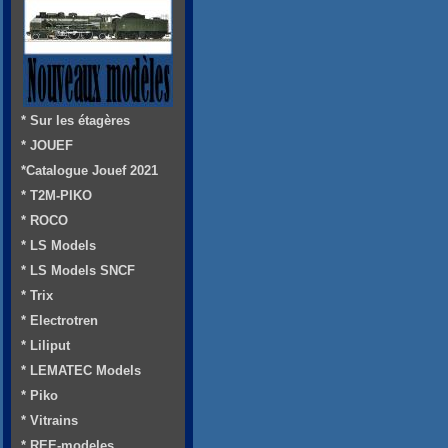
* Sur les étagères
* JOUEF
*Catalogue Jouef 2021
* T2M-PIKO
* ROCO
* LS Models
* LS Models SNCF
* Trix
* Electrotren
* Liliput
* LEMATEC Models
* Piko
* Vitrains
* REE-modeles