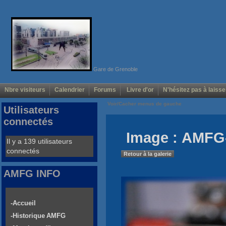
Gare de Grenoble
Nbre visiteurs
Calendrier
Forums
Livre d'or
N'hésitez pas à laisse
Voir/Cacher menus de gauche
Utilisateurs
connectés
Image : AMFG-
Il y a 139 utilisateurs
connectés
Retour à la galerie
AMFG INFO
-Accueil
-Historique AMFG