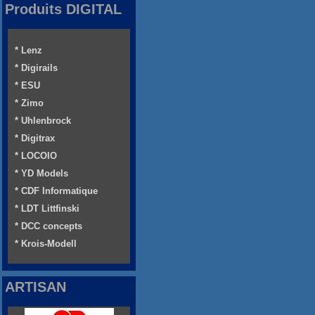
Produits DIGITAL
* Lenz
* Digirails
* ESU
* Zimo
* Uhlenbrock
* Digitrax
* LOCOIO
* YD Models
* CDF Informatique
* LDT Littfinski
* DCC concepts
* Krois-Modell
ARTISAN