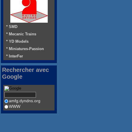
* SMD
* Mecanic Trains
* YD Models
* Miniatures-Passion
* InterFer
Rechercher avec
Google
amfg.dyndns.org
WWW