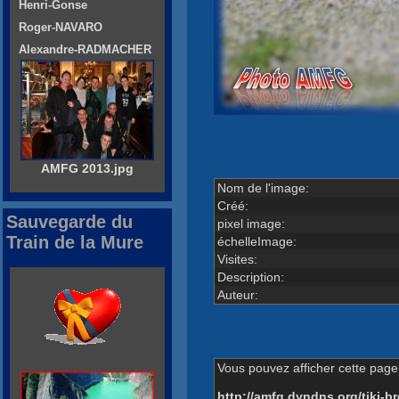
Henri-Gonse
Roger-NAVARO
Alexandre-RADMACHER
AMFG 2013.jpg
Nom de l'image:
Créé:
Sauvegarde du
pixel image:
Train de la Mure
échelleImage:
Visites:
Description:
Auteur:
Vous pouvez afficher cette page 
http://amfg.dyndns.org/tiki