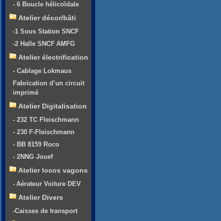
- 6 Boucle hélicoïdale
Atelier décor/bâti
-1 Sous Station SNCF
-2 Halle SNCF AMFG
Atelier électrification
- Cablage Lokmaus
Fabrication d’un circuit
imprimé
Atelier Digitalisation
- 232 TC Fleischmann
- 230 F-Fleischmann
- BB 8159 Roco
- 2NNG Jouef
Atelier locos vagons
- Aérateur Voiture DEV
Atelier Divers
-Caisses de transport