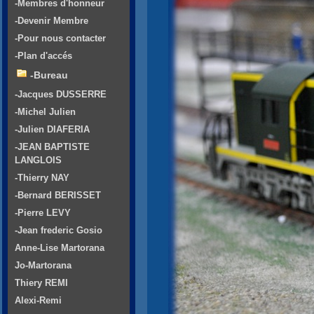
-Membres d'honneur
-Devenir Membre
-Pour nous contacter
-Plan d'accés
-Bureau
-Jacques DUSSERRE
-Michel Julien
-Julien DIAFERIA
-JEAN BAPTISTE
LANGLOIS
-Thierry NAY
-Bernard BERISSET
-Pierre LEVY
-Jean frederic Gosio
Anne-Lise Martorana
Jo-Martorana
Thiery REMI
Alexi-Remi