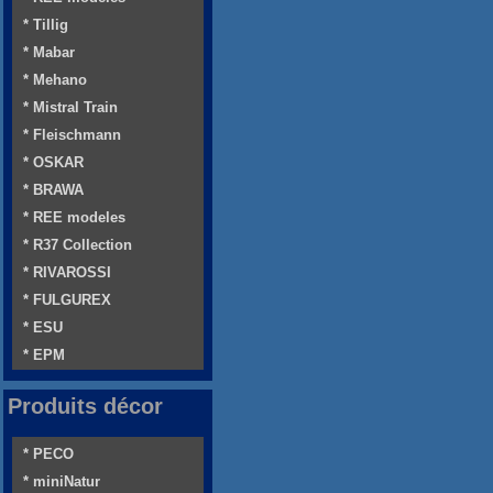
* Tillig
* Mabar
* Mehano
* Mistral Train
* Fleischmann
* OSKAR
* BRAWA
* REE modeles
* R37 Collection
* RIVAROSSI
* FULGUREX
* ESU
* EPM
Produits décor
* PECO
* miniNatur