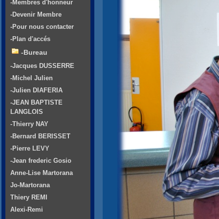
-Membres d'honneur
-Devenir Membre
-Pour nous contacter
-Plan d'accés
-Bureau
-Jacques DUSSERRE
-Michel Julien
-Julien DIAFERIA
-JEAN BAPTISTE
LANGLOIS
-Thierry NAY
-Bernard BERISSET
-Pierre LEVY
-Jean frederic Gosio
Anne-Lise Martorana
Jo-Martorana
Thiery REMI
Alexi-Remi