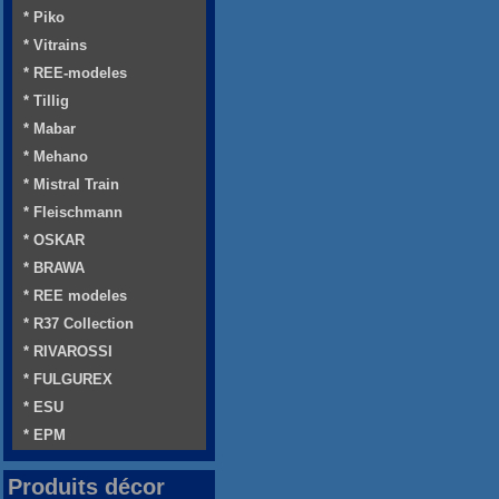
* Piko
* Vitrains
* REE-modeles
* Tillig
* Mabar
* Mehano
* Mistral Train
* Fleischmann
* OSKAR
* BRAWA
* REE modeles
* R37 Collection
* RIVAROSSI
* FULGUREX
* ESU
* EPM
Produits décor