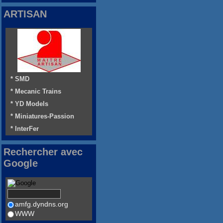
ARTISAN
* SMD
* Mecanic Trains
* YD Models
* Miniatures-Passion
* InterFer
Rechercher avec
Google
amfg.dyndns.org
WWW