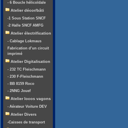
- 6 Boucle hélicoïdale
Atelier décor/bâti
-1 Sous Station SNCF
-2 Halle SNCF AMFG
Atelier électrification
- Cablage Lokmaus
Fabrication d’un circuit
imprimé
Atelier Digitalisation
- 232 TC Fleischmann
- 230 F-Fleischmann
- BB 8159 Roco
- 2NNG Jouef
Atelier locos vagons
- Aérateur Voiture DEV
Atelier Divers
-Caisses de transport