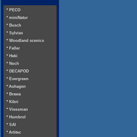
* PECO
* miniNatur
* Busch
* Sylvias
* Woodland scenics
* Faller
* Heki
* Noch
* DECAPOD
* Evergreen
* Auhagen
* Brawa
* Kibri
* Viessman
* Humbrol
* SAI
* Artitec