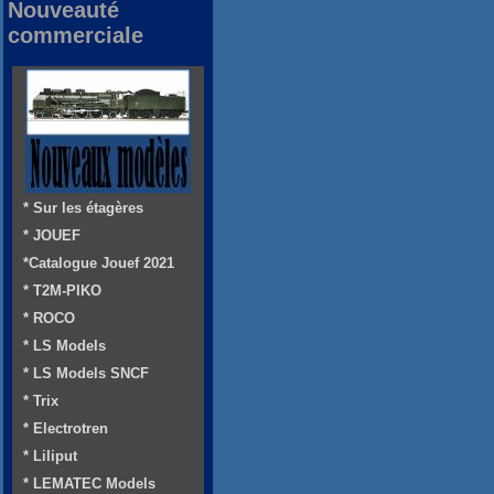
Nouveauté
commerciale
* Sur les étagères
* JOUEF
*Catalogue Jouef 2021
* T2M-PIKO
* ROCO
* LS Models
* LS Models SNCF
* Trix
* Electrotren
* Liliput
* LEMATEC Models