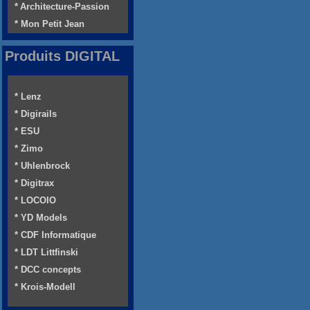
* Architecture-Passion
* Mon Petit Jean
Produits DIGITAL
* Lenz
* Digirails
* ESU
* Zimo
* Uhlenbrock
* Digitrax
* LOCOIO
* YD Models
* CDF Informatique
* LDT Littfinski
* DCC concepts
* Krois-Modell