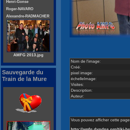
Henri-Gonse
Roger-NAVARO
Alexandre-RADMACHER
AMFG 2013.jpg
Nom de l'image:
Créé:
Sauvegarde du
pixel image:
Train de la Mure
échelleImage:
Visites:
Description:
Auteur:
Vous pouvez afficher cette page 
http://amfg.dyndns.org/tiki