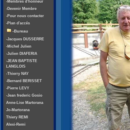
-Membres d'honneur
-Devenir Membre
-Pour nous contacter
-Plan d'accés
-Bureau
-Jacques DUSSERRE
-Michel Julien
-Julien DIAFERIA
-JEAN BAPTISTE
LANGLOIS
-Thierry NAY
-Bernard BERISSET
-Pierre LEVY
-Jean frederic Gosio
Anne-Lise Martorana
Jo-Martorana
Thiery REMI
Alexi-Remi