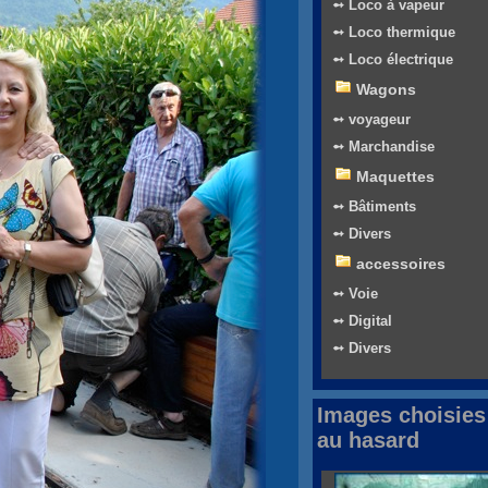
➻ Loco à vapeur
➻ Loco thermique
➻ Loco électrique
Wagons
➻ voyageur
➻ Marchandise
Maquettes
➻ Bâtiments
➻ Divers
accessoires
➻ Voie
➻ Digital
➻ Divers
Images choisies
au hasard