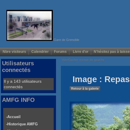
Gare de Grenoble
Nbre visiteurs
Calendrier
Forums
Livre d'or
N'hésitez pas à laisse
Voir/Cacher menus de gauche
Utilisateurs
connectés
Image : Repas
Il y a 143 utilisateurs
connectés
Retour à la galerie
AMFG INFO
-Accueil
-Historique AMFG