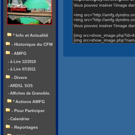
Vous pouvez insérer l'image dan
<img src="http://amfg.dyndns.
<img src="http://amfg.dyndns.
Vous pouvez insérer l'image dans
{img src=show_image.php?id=4
* Info et Actualité
{img src=show_image.php?name
- Historique du CFM
- AMFG
- à Lire 12/2010
- à Lire 07/2011
- Divers
- ARDSL SOS
- Affiches de Grenoble.
* Actions AMFG
- Pour Participer
- Calendrier
- Reportages