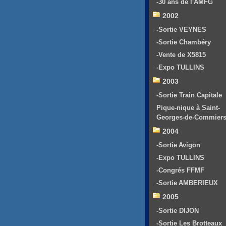
-30 ans de l'AMFG
2002
-Sortie VEYNES
-Sortie Chambéry
-Vente de X5815
-Expo TULLINS
2003
-Sortie Train Capitale
Pique-nique à Saint-
Georges-de-Commier
2004
-Sortie Avigon
-Expo TULLINS
-Congrés FFMF
-Sortie AMBERIEUX
2005
-Sortie DIJON
-Sortie Les Brotteaux