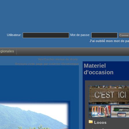
Utilisateur:
Mot de passe:
J'ai oublié mon mot de p
égionales
Voir/Cacher menus de droite
Envoyez cette page par courrier électronique
Materiel
d'occasion
Locos