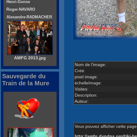
Henri-Gonse
Roger-NAVARO
Alexandre-RADMACHER
AMFG 2013.jpg
Nom de l'image:
Créé:
Sauvegarde du
pixel image:
Train de la Mure
échelleImage:
Visites:
Description:
Auteur:
Vous pouvez afficher cette page 
http://amfg.dyndns.org/tiki