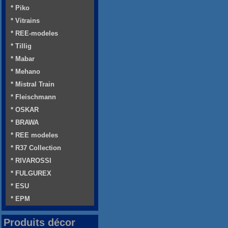
* Piko
* Vitrains
* REE-modeles
* Tillig
* Mabar
* Mehano
* Mistral Train
* Fleischmann
* OSKAR
* BRAWA
* REE modeles
* R37 Collection
* RIVAROSSI
* FULGUREX
* ESU
* EPM
Produits décor