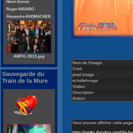
Henri-Gonse
Roger-NAVARO
Alexandre-RADMACHER
AMFG 2013.jpg
Nom de l'image:
Créé:
Sauvegarde du
pixel image:
Train de la Mure
échelleImage:
Visites:
Description:
Auteur:
Vous pouvez afficher cette page 
http://amfg.dyndns.org/tiki