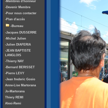
-Membres d'honneur
-Devenir Membre
-Pour nous contacter
-Plan d'accés
-Bureau
-Jacques DUSSERRE
-Michel Julien
-Julien DIAFERIA
-JEAN BAPTISTE
LANGLOIS
-Thierry NAY
-Bernard BERISSET
-Pierre LEVY
-Jean frederic Gosio
Anne-Lise Martorana
Jo-Martorana
Thiery REMI
Alexi-Remi