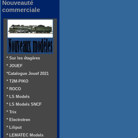
Nouveauté
commerciale
* Sur les étagères
* JOUEF
*Catalogue Jouef 2021
* T2M-PIKO
* ROCO
* LS Models
* LS Models SNCF
* Trix
* Electrotren
* Liliput
* LEMATEC Models