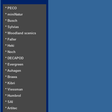
* PECO
* miniNatur
* Busch
* Sylvias
* Woodland scenics
* Faller
* Heki
* Noch
* DECAPOD
* Evergreen
* Auhagen
* Brawa
* Kibri
* Viessman
* Humbrol
* SAI
* Artitec