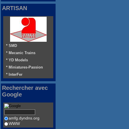
ARTISAN
* SMD
* Mecanic Trains
* YD Models
* Miniatures-Passion
* InterFer
Rechercher avec
Google
amfg.dyndns.org
WWW