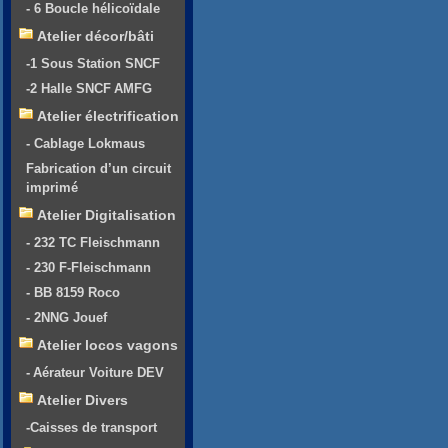
- 6 Boucle hélicoïdale
Atelier décor/bâti
-1 Sous Station SNCF
-2 Halle SNCF AMFG
Atelier électrification
- Cablage Lokmaus
Fabrication d’un circuit
imprimé
Atelier Digitalisation
- 232 TC Fleischmann
- 230 F-Fleischmann
- BB 8159 Roco
- 2NNG Jouef
Atelier locos vagons
- Aérateur Voiture DEV
Atelier Divers
-Caisses de transport