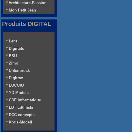
* Architecture-Passion
* Mon Petit Jean
Produits DIGITAL
* Lenz
* Digirails
* ESU
* Zimo
* Uhlenbrock
* Digitrax
* LOCOIO
* YD Models
* CDF Informatique
* LDT Littfinski
* DCC concepts
* Krois-Modell