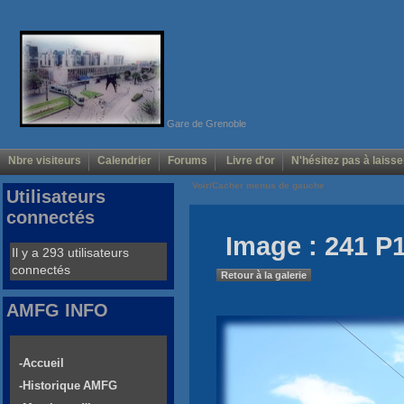
Gare de Grenoble
Nbre visiteurs
Calendrier
Forums
Livre d'or
N'hésitez pas à laisse
Voir/Cacher menus de gauche
Utilisateurs
connectés
Image : 241 P1
Il y a 293 utilisateurs
connectés
Retour à la galerie
AMFG INFO
-Accueil
-Historique AMFG