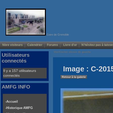
Gare de Grenoble
Nbre visiteurs
Calendrier
Forums
Livre d'or
N'hésitez pas à laisse
Voir/Cacher menus de gauche
Utilisateurs
connectés
Image : C-201
Il y a 157 utilisateurs
connectés
Retour à la galerie
AMFG INFO
-Accueil
-Historique AMFG