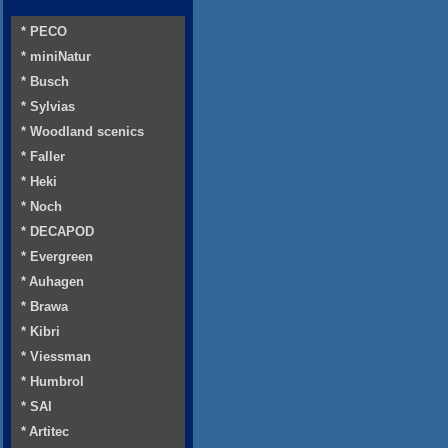
* PECO
* miniNatur
* Busch
* Sylvias
* Woodland scenics
* Faller
* Heki
* Noch
* DECAPOD
* Evergreen
* Auhagen
* Brawa
* Kibri
* Viessman
* Humbrol
* SAI
* Artitec