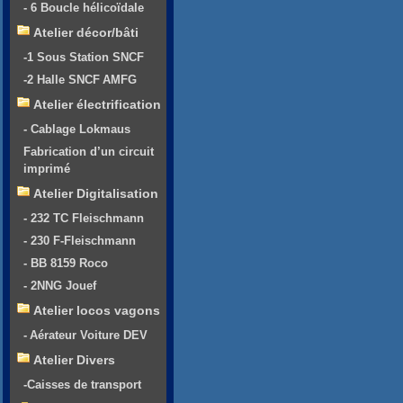
- 6 Boucle hélicoïdale
Atelier décor/bâti
-1 Sous Station SNCF
-2 Halle SNCF AMFG
Atelier électrification
- Cablage Lokmaus
Fabrication d’un circuit
imprimé
Atelier Digitalisation
- 232 TC Fleischmann
- 230 F-Fleischmann
- BB 8159 Roco
- 2NNG Jouef
Atelier locos vagons
- Aérateur Voiture DEV
Atelier Divers
-Caisses de transport