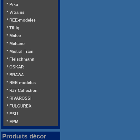
* Piko
* Vitrains
* REE-modeles
* Tillig
* Mabar
* Mehano
* Mistral Train
* Fleischmann
* OSKAR
* BRAWA
* REE modeles
* R37 Collection
* RIVAROSSI
* FULGUREX
* ESU
* EPM
Produits décor