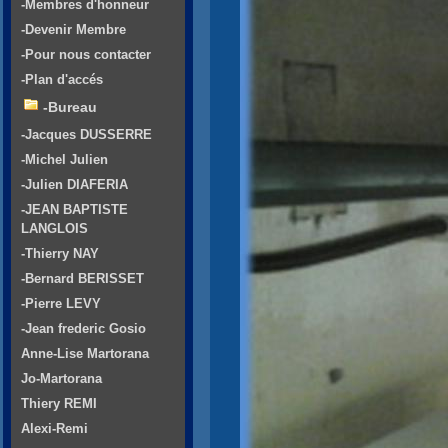
-Membres d'honneur
-Devenir Membre
-Pour nous contacter
-Plan d'accés
-Bureau
-Jacques DUSSERRE
-Michel Julien
-Julien DIAFERIA
-JEAN BAPTISTE
LANGLOIS
-Thierry NAY
-Bernard BERISSET
-Pierre LEVY
-Jean frederic Gosio
Anne-Lise Martorana
Jo-Martorana
Thiery REMI
Alexi-Remi