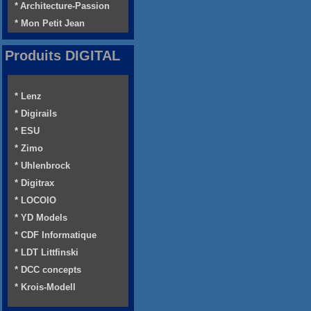
* Architecture-Passion
* Mon Petit Jean
Produits DIGITAL
* Lenz
* Digirails
* ESU
* Zimo
* Uhlenbrock
* Digitrax
* LOCOIO
* YD Models
* CDF Informatique
* LDT Littfinski
* DCC concepts
* Krois-Modell