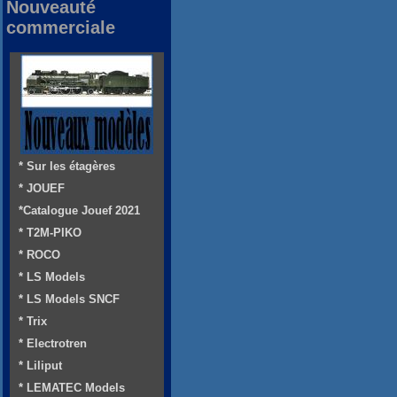
Nouveauté
commerciale
* Sur les étagères
* JOUEF
*Catalogue Jouef 2021
* T2M-PIKO
* ROCO
* LS Models
* LS Models SNCF
* Trix
* Electrotren
* Liliput
* LEMATEC Models