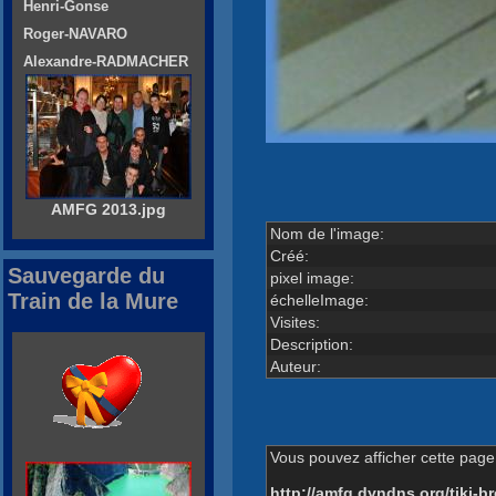
Henri-Gonse
Roger-NAVARO
Alexandre-RADMACHER
AMFG 2013.jpg
Nom de l'image:
Créé:
Sauvegarde du
pixel image:
Train de la Mure
échelleImage:
Visites:
Description:
Auteur:
Vous pouvez afficher cette page 
http://amfg.dyndns.org/tiki