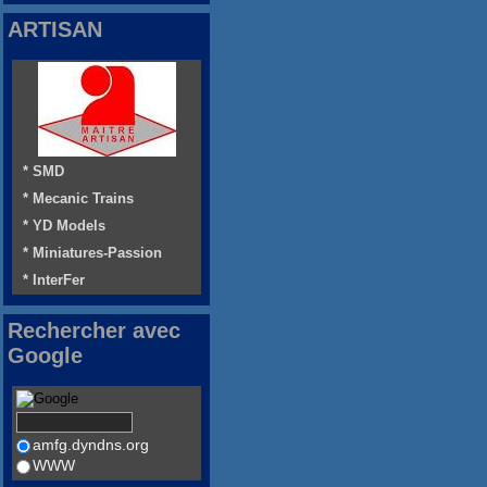
ARTISAN
* SMD
* Mecanic Trains
* YD Models
* Miniatures-Passion
* InterFer
Rechercher avec
Google
amfg.dyndns.org
WWW