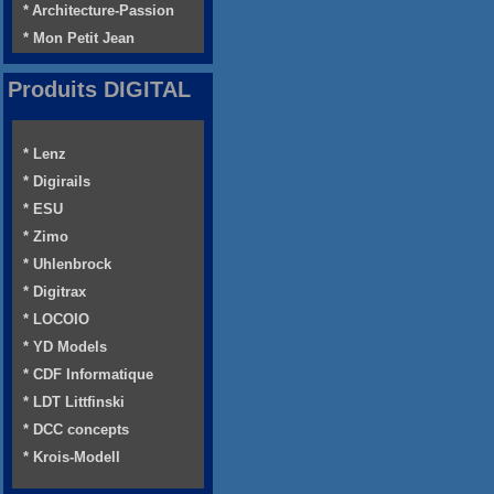
* Architecture-Passion
* Mon Petit Jean
Produits DIGITAL
* Lenz
* Digirails
* ESU
* Zimo
* Uhlenbrock
* Digitrax
* LOCOIO
* YD Models
* CDF Informatique
* LDT Littfinski
* DCC concepts
* Krois-Modell