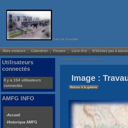
Gare de Grenoble
Nbre visiteurs
Calendrier
Forums
Livre d'or
N'hésitez pas à laisse
Voir/Cacher menus de gauche
Utilisateurs
connectés
Image : Trava
Il y a 164 utilisateurs
connectés
Retour à la galerie
AMFG INFO
-Accueil
-Historique AMFG