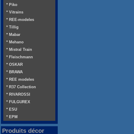
* Piko
* Vitrains
* REE-modeles
* Tillig
* Mabar
* Mehano
* Mistral Train
* Fleischmann
* OSKAR
* BRAWA
* REE modeles
* R37 Collection
* RIVAROSSI
* FULGUREX
* ESU
* EPM
Produits décor