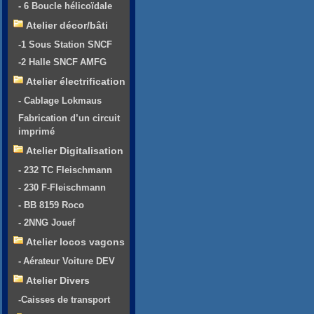
- 6 Boucle hélicoïdale
Atelier décor/bâti
-1 Sous Station SNCF
-2 Halle SNCF AMFG
Atelier électrification
- Cablage Lokmaus
Fabrication d’un circuit
imprimé
Atelier Digitalisation
- 232 TC Fleischmann
- 230 F-Fleischmann
- BB 8159 Roco
- 2NNG Jouef
Atelier locos vagons
- Aérateur Voiture DEV
Atelier Divers
-Caisses de transport