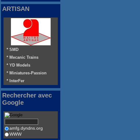
ARTISAN
* SMD
* Mecanic Trains
* YD Models
* Miniatures-Passion
* InterFer
Rechercher avec
Google
amfg.dyndns.org
WWW