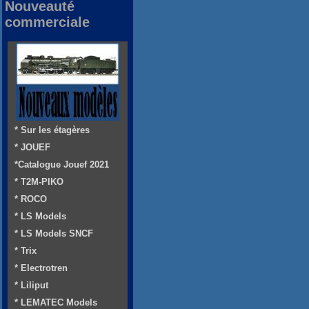
Nouveauté
commerciale
* Sur les étagères
* JOUEF
*Catalogue Jouef 2021
* T2M-PIKO
* ROCO
* LS Models
* LS Models SNCF
* Trix
* Electrotren
* Liliput
* LEMATEC Models