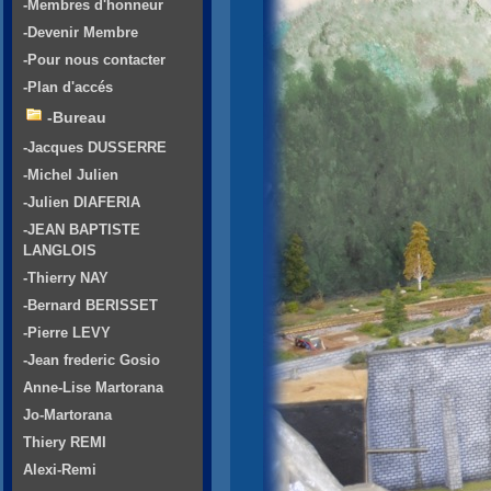
-Membres d'honneur
-Devenir Membre
-Pour nous contacter
-Plan d'accés
-Bureau
-Jacques DUSSERRE
-Michel Julien
-Julien DIAFERIA
-JEAN BAPTISTE
LANGLOIS
-Thierry NAY
-Bernard BERISSET
-Pierre LEVY
-Jean frederic Gosio
Anne-Lise Martorana
Jo-Martorana
Thiery REMI
Alexi-Remi