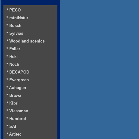
* PECO
* miniNatur
* Busch
* Sylvias
* Woodland scenics
* Faller
* Heki
* Noch
* DECAPOD
* Evergreen
* Auhagen
* Brawa
* Kibri
* Viessman
* Humbrol
* SAI
* Artitec