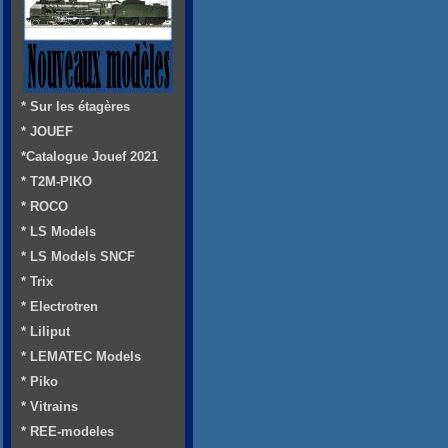
* Sur les étagères
* JOUEF
*Catalogue Jouef 2021
* T2M-PIKO
* ROCO
* LS Models
* LS Models SNCF
* Trix
* Electrotren
* Liliput
* LEMATEC Models
* Piko
* Vitrains
* REE-modeles