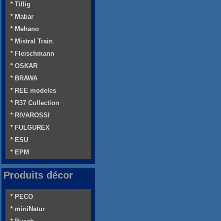
* Tillig
* Mabar
* Mehano
* Mistral Train
* Fleischmann
* OSKAR
* BRAWA
* REE modeles
* R37 Collection
* RIVAROSSI
* FULGUREX
* ESU
* EPM
Produits décor
* PECO
* miniNatur