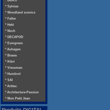
* Busch
* Sylvias
* Woodland scenics
* Faller
* Heki
* Noch
* DECAPOD
* Evergreen
* Auhagen
* Brawa
* Kibri
* Viessman
* Humbrol
* SAI
* Artitec
* Architecture-Passion
* Mon Petit Jean
Produits DIGITAL