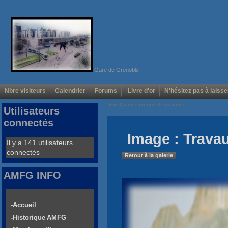
Gare de Grenoble
Nbre visiteurs
Calendrier
Forums
Livre d'or
N'hésitez pas à laisse
Voir/Cacher menus de gauche
Utilisateurs
connectés
Image : Trava
Il y a 141 utilisateurs
connectés
Retour à la galerie
AMFG INFO
-Accueil
-Historique AMFG