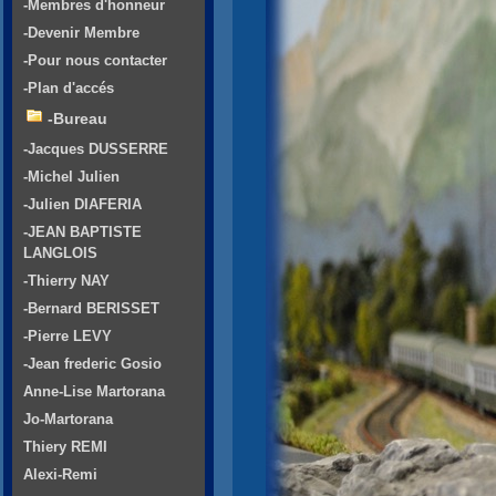
-Membres d'honneur
-Devenir Membre
-Pour nous contacter
-Plan d'accés
-Bureau
-Jacques DUSSERRE
-Michel Julien
-Julien DIAFERIA
-JEAN BAPTISTE
LANGLOIS
-Thierry NAY
-Bernard BERISSET
-Pierre LEVY
-Jean frederic Gosio
Anne-Lise Martorana
Jo-Martorana
Thiery REMI
Alexi-Remi