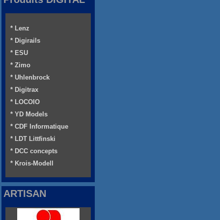
* Lenz
* Digirails
* ESU
* Zimo
* Uhlenbrock
* Digitrax
* LOCOIO
* YD Models
* CDF Informatique
* LDT Littfinski
* DCC concepts
* Krois-Modell
ARTISAN