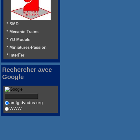
* SMD
* Mecanic Trains
* YD Models
* Miniatures-Passion
* InterFer
Rechercher avec
Google
amfg.dyndns.org
WWW