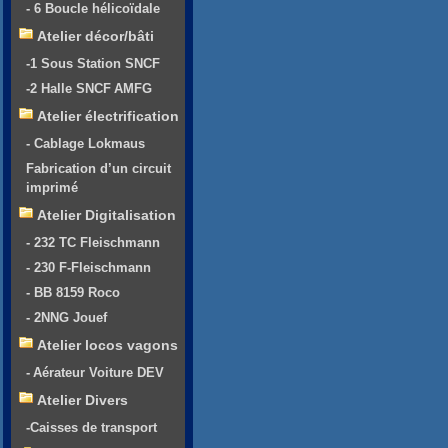
- 6 Boucle hélicoïdale
Atelier décor/bâti
-1 Sous Station SNCF
-2 Halle SNCF AMFG
Atelier électrification
- Cablage Lokmaus
Fabrication d’un circuit
imprimé
Atelier Digitalisation
- 232 TC Fleischmann
- 230 F-Fleischmann
- BB 8159 Roco
- 2NNG Jouef
Atelier locos vagons
- Aérateur Voiture DEV
Atelier Divers
-Caisses de transport