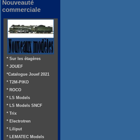
Nouveauté
commerciale
* Sur les étagères
* JOUEF
*Catalogue Jouef 2021
* T2M-PIKO
* ROCO
* LS Models
* LS Models SNCF
* Trix
* Electrotren
* Liliput
* LEMATEC Models