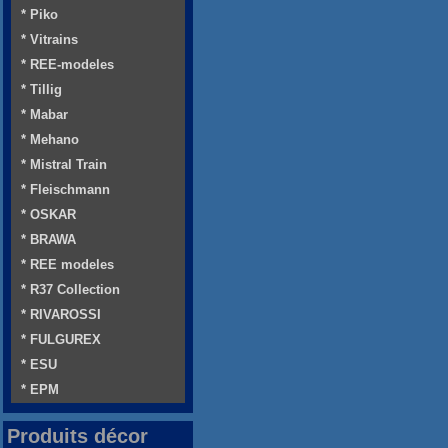
* Piko
* Vitrains
* REE-modeles
* Tillig
* Mabar
* Mehano
* Mistral Train
* Fleischmann
* OSKAR
* BRAWA
* REE modeles
* R37 Collection
* RIVAROSSI
* FULGUREX
* ESU
* EPM
Produits décor