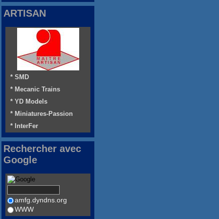
ARTISAN
* SMD
* Mecanic Trains
* YD Models
* Miniatures-Passion
* InterFer
Rechercher avec
Google
amfg.dyndns.org
WWW