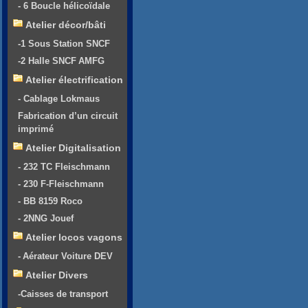
- 6 Boucle hélicoïdale
Atelier décor/bâti
-1 Sous Station SNCF
-2 Halle SNCF AMFG
Atelier électrification
- Cablage Lokmaus
Fabrication d’un circuit
imprimé
Atelier Digitalisation
- 232 TC Fleischmann
- 230 F-Fleischmann
- BB 8159 Roco
- 2NNG Jouef
Atelier locos vagons
- Aérateur Voiture DEV
Atelier Divers
-Caisses de transport