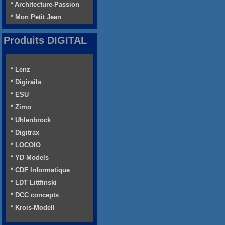
* Architecture-Passion
* Mon Petit Jean
Produits DIGITAL
* Lenz
* Digirails
* ESU
* Zimo
* Uhlenbrock
* Digitrax
* LOCOIO
* YD Models
* CDF Informatique
* LDT Littfinski
* DCC concepts
* Krois-Modell