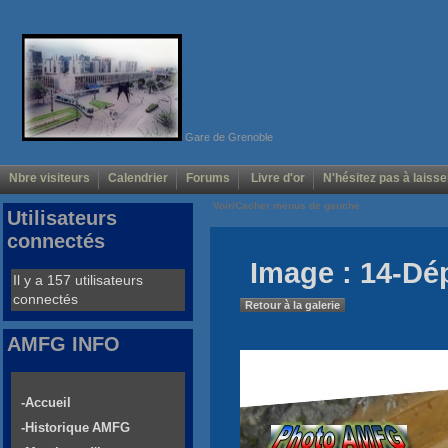
Gare de Grenoble
Nbre visiteurs
Calendrier
Forums
Livre d'or
N'hésitez pas à laisse
Voir/Cacher menus de gauche
Utilisateurs
connectés
Image : 14-D
Il y a 157 utilisateurs
connectés
Retour à la galerie
AMFG INFO
-Accueil
-Historique AMFG