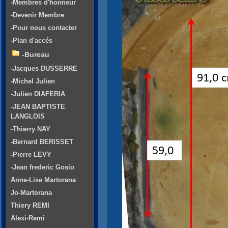
-Membres d'honneur
-Devenir Membre
-Pour nous contacter
-Plan d'accés
-Bureau
-Jacques DUSSERRE
-Michel Julien
-Julien DIAFERIA
-JEAN BAPTISTE
LANGLOIS
-Thierry NAY
-Bernard BERISSET
-Pierre LEVY
-Jean frederic Gosio
Anne-Lise Martorana
Jo-Martorana
Thiery REMI
Alexi-Remi