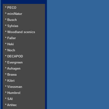
* PECO
* miniNatur
* Busch
* Sylvias
* Woodland scenics
* Faller
* Heki
* Noch
* DECAPOD
* Evergreen
* Auhagen
* Brawa
* Kibri
* Viessman
* Humbrol
* SAI
* Artitec